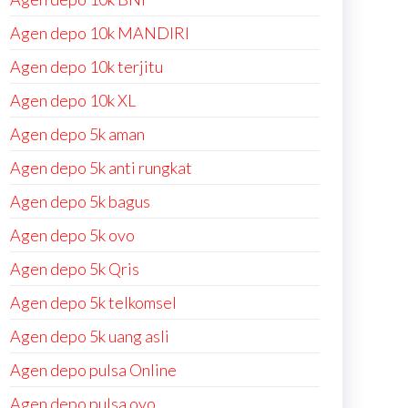
Agen depo 10k MANDIRI
Agen depo 10k terjitu
Agen depo 10k XL
Agen depo 5k aman
Agen depo 5k anti rungkat
Agen depo 5k bagus
Agen depo 5k ovo
Agen depo 5k Qris
Agen depo 5k telkomsel
Agen depo 5k uang asli
Agen depo pulsa Online
Agen depo pulsa ovo