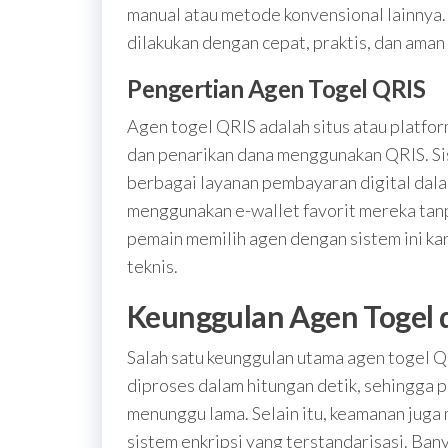
manual atau metode konvensional lainnya.
dilakukan dengan cepat, praktis, dan aman 
Pengertian Agen Togel QRIS
Agen togel QRIS adalah situs atau platfo
dan penarikan dana menggunakan QRIS. Si
berbagai layanan pembayaran digital dala
menggunakan e-wallet favorit mereka tan
pemain memilih agen dengan sistem ini ka
teknis.
Keunggulan Agen Togel
Salah satu keunggulan utama agen togel Q
diproses dalam hitungan detik, sehingga 
menunggu lama. Selain itu, keamanan juga
sistem enkripsi yang terstandarisasi. Ban