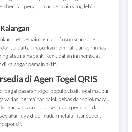
emberikan pengalaman bermain yang lebih
 Kalangan
hkan oleh pemain pemula. Cukup scan kode
ah terdaftar, masukkan nominal, dan konfirmasi.
ening atau nama bank. Kemudahan ini membuat
di kalangan pemain aktif.
rsedia di Agen Togel QRIS
bagai pasaran togel populer, baik lokal maupun
gga variasi permainan colok bebas dan colok macau.
engan satu akun saja, sehingga pemain tidak
ses akun juga dipermudah melalui fitur seperti
responsif.