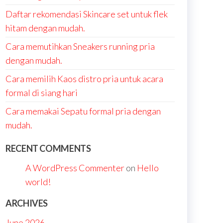
Daftar rekomendasi Skincare set untuk flek
hitam dengan mudah.
Cara memutihkan Sneakers running pria
dengan mudah.
Cara memilih Kaos distro pria untuk acara
formal di siang hari
Cara memakai Sepatu formal pria dengan
mudah.
RECENT COMMENTS
A WordPress Commenter
on
Hello
world!
ARCHIVES
June 2026