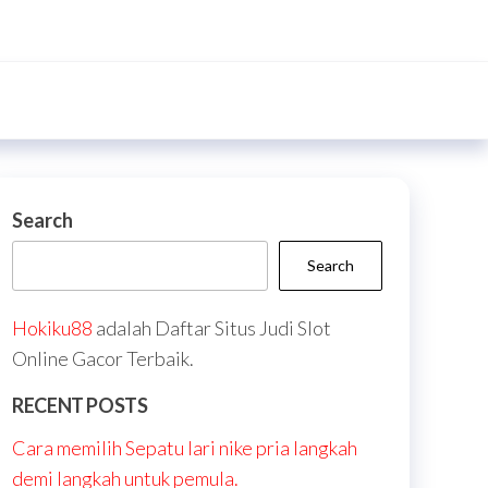
Search
Search
Hokiku88
adalah Daftar Situs Judi Slot
Online Gacor Terbaik.
RECENT POSTS
Cara memilih Sepatu lari nike pria langkah
demi langkah untuk pemula.