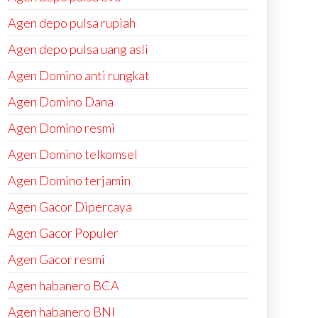
Agen depo pulsa rupiah
Agen depo pulsa uang asli
Agen Domino anti rungkat
Agen Domino Dana
Agen Domino resmi
Agen Domino telkomsel
Agen Domino terjamin
Agen Gacor Dipercaya
Agen Gacor Populer
Agen Gacor resmi
Agen habanero BCA
Agen habanero BNI