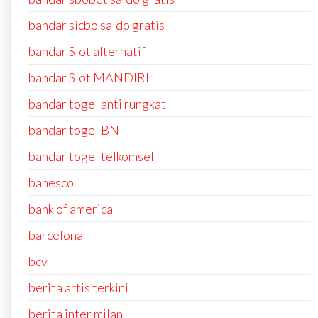
bandar sicbo saldo gratis
bandar Slot alternatif
bandar Slot MANDIRI
bandar togel anti rungkat
bandar togel BNI
bandar togel telkomsel
banesco
bank of america
barcelona
bcv
berita artis terkini
berita inter milan