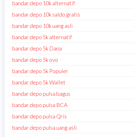
bandar depo 10k alternatif
bandar depo 10k saldo gratis
bandar depo 10k uang asli
bandar depo 5k alternatif
bandar depo 5k Dana
bandar depo 5k ovo
bandar depo 5k Populer
bandar depo 5k Wallet
bandar depo pulsa bagus
bandar depo pulsa BCA
bandar depo pulsa Qris
bandar depo pulsa uang asli