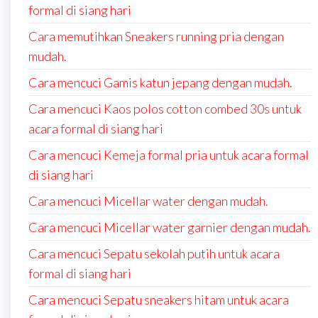
formal di siang hari
Cara memutihkan Sneakers running pria dengan
mudah.
Cara mencuci Gamis katun jepang dengan mudah.
Cara mencuci Kaos polos cotton combed 30s untuk
acara formal di siang hari
Cara mencuci Kemeja formal pria untuk acara formal
di siang hari
Cara mencuci Micellar water dengan mudah.
Cara mencuci Micellar water garnier dengan mudah.
Cara mencuci Sepatu sekolah putih untuk acara
formal di siang hari
Cara mencuci Sepatu sneakers hitam untuk acara