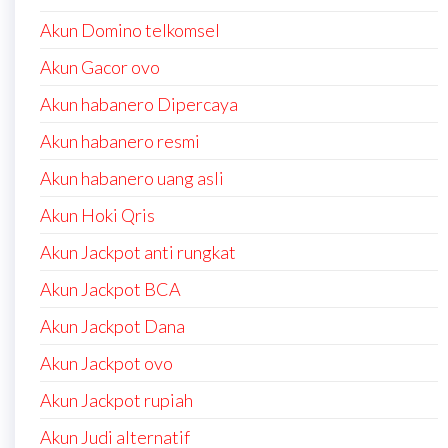
Akun Domino telkomsel
Akun Gacor ovo
Akun habanero Dipercaya
Akun habanero resmi
Akun habanero uang asli
Akun Hoki Qris
Akun Jackpot anti rungkat
Akun Jackpot BCA
Akun Jackpot Dana
Akun Jackpot ovo
Akun Jackpot rupiah
Akun Judi alternatif