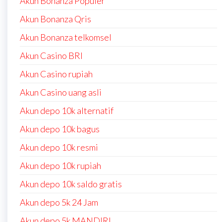
Akun Bonanza Populer
Akun Bonanza Qris
Akun Bonanza telkomsel
Akun Casino BRI
Akun Casino rupiah
Akun Casino uang asli
Akun depo 10k alternatif
Akun depo 10k bagus
Akun depo 10k resmi
Akun depo 10k rupiah
Akun depo 10k saldo gratis
Akun depo 5k 24 Jam
Akun depo 5k MANDIRI