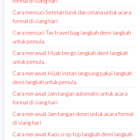
formal di siang hari
Cara mencuci Setelan tunik dan celana untuk acara
formal di siang hari
Cara mencuci Tas travel bag langkah demi langkah
untuk pemula.
Cara merawat Hijab bergo langkah demi langkah
untuk pemula.
Cara merawat Hijab instan langsung pakai langkah
demi langkah untuk pemula.
Cara merawat Jam tangan automatic untuk acara
formal di siang hari
Cara merawat Jam tangan skmei untuk acara formal
di siang hari
Cara merawat Kaos crop top langkah demi langkah