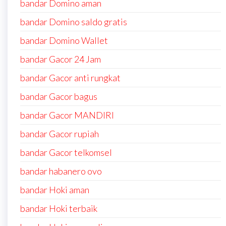
bandar Domino aman
bandar Domino saldo gratis
bandar Domino Wallet
bandar Gacor 24 Jam
bandar Gacor anti rungkat
bandar Gacor bagus
bandar Gacor MANDIRI
bandar Gacor rupiah
bandar Gacor telkomsel
bandar habanero ovo
bandar Hoki aman
bandar Hoki terbaik