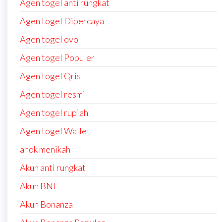
Agen togel anti rungkat
Agen togel Dipercaya
Agen togel ovo
Agen togel Populer
Agen togel Qris
Agen togel resmi
Agen togel rupiah
Agen togel Wallet
ahok menikah
Akun anti rungkat
Akun BNI
Akun Bonanza