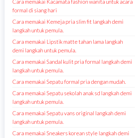
Cara memakai Kacamata fashion wanita untuk acara
formal di siang hari
Cara memakai Kemeja pria slim fit langkah demi
langkah untuk pemula.
Cara memakai Lipstik matte tahan lama langkah
demi langkah untuk pemula.
Cara memakai Sandal kulit pria formal langkah demi
langkah untuk pemula.
Cara memakai Sepatu formal pria dengan mudah.
Cara memakai Sepatu sekolah anak sd langkah demi
langkah untuk pemula.
Cara memakai Sepatu vans original langkah demi
langkah untuk pemula.
Cara memakai Sneakers korean style langkah demi