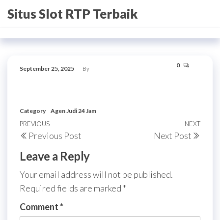
Skip
Situs Slot RTP Terbaik
to
the
content
0
September 25, 2025
By
Category
Agen Judi 24 Jam
Post
Previous
PREVIOUS
NEXT
Next
Previous Post
Next Post
navigation
Post
Post
Leave a Reply
Your email address will not be published.
Required fields are marked
*
Comment
*