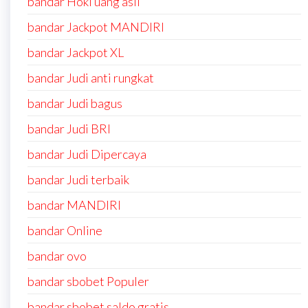
bandar Hoki uang asli
bandar Jackpot MANDIRI
bandar Jackpot XL
bandar Judi anti rungkat
bandar Judi bagus
bandar Judi BRI
bandar Judi Dipercaya
bandar Judi terbaik
bandar MANDIRI
bandar Online
bandar ovo
bandar sbobet Populer
bandar sbobet saldo gratis