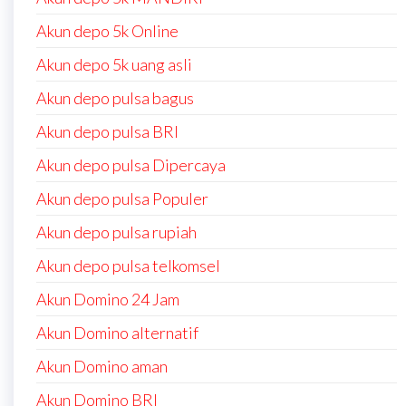
Akun depo 5k Online
Akun depo 5k uang asli
Akun depo pulsa bagus
Akun depo pulsa BRI
Akun depo pulsa Dipercaya
Akun depo pulsa Populer
Akun depo pulsa rupiah
Akun depo pulsa telkomsel
Akun Domino 24 Jam
Akun Domino alternatif
Akun Domino aman
Akun Domino BRI