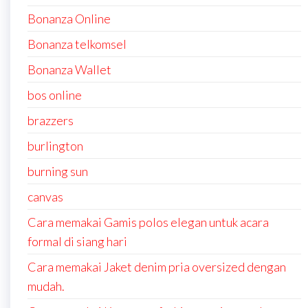
Bonanza Online
Bonanza telkomsel
Bonanza Wallet
bos online
brazzers
burlington
burning sun
canvas
Cara memakai Gamis polos elegan untuk acara
formal di siang hari
Cara memakai Jaket denim pria oversized dengan
mudah.