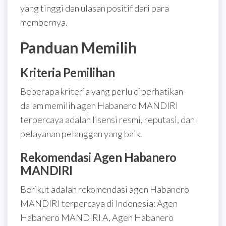
yang tinggi dan ulasan positif dari para
membernya.
Panduan Memilih
Kriteria Pemilihan
Beberapa kriteria yang perlu diperhatikan
dalam memilih agen Habanero MANDIRI
terpercaya adalah lisensi resmi, reputasi, dan
pelayanan pelanggan yang baik.
Rekomendasi Agen Habanero
MANDIRI
Berikut adalah rekomendasi agen Habanero
MANDIRI terpercaya di Indonesia: Agen
Habanero MANDIRI A, Agen Habanero