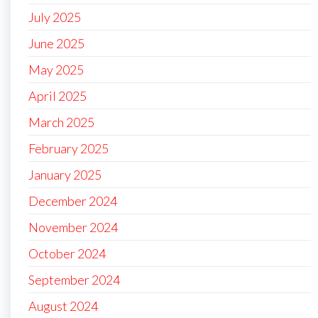
July 2025
June 2025
May 2025
April 2025
March 2025
February 2025
January 2025
December 2024
November 2024
October 2024
September 2024
August 2024