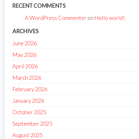
RECENT COMMENTS
A WordPress Commenter
on
Hello world!
ARCHIVES
June 2026
May 2026
April 2026
March 2026
February 2026
January 2026
October 2025
September 2025
August 2025