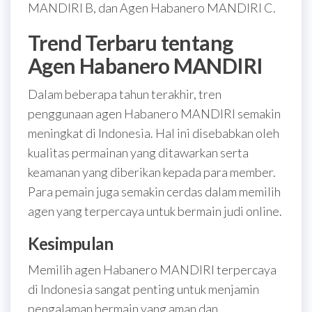
MANDIRI B, dan Agen Habanero MANDIRI C.
Trend Terbaru tentang
Agen Habanero MANDIRI
Dalam beberapa tahun terakhir, tren
penggunaan agen Habanero MANDIRI semakin
meningkat di Indonesia. Hal ini disebabkan oleh
kualitas permainan yang ditawarkan serta
keamanan yang diberikan kepada para member.
Para pemain juga semakin cerdas dalam memilih
agen yang terpercaya untuk bermain judi online.
Kesimpulan
Memilih agen Habanero MANDIRI terpercaya
di Indonesia sangat penting untuk menjamin
pengalaman bermain yang aman dan