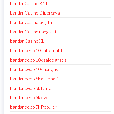
bandar Casino BNI
bandar Casino Dipercaya
bandar Casino terjitu
bandar Casino uang asli
bandar Casino XL
bandar depo 10k alternatif
bandar depo 10k saldo gratis
bandar depo 10k uang asli
bandar depo 5k alternatif
bandar depo 5k Dana
bandar depo 5k ovo
bandar depo 5k Populer