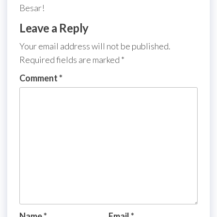
Besar!
Leave a Reply
Your email address will not be published.
Required fields are marked
*
Comment
*
Name
*
Email
*