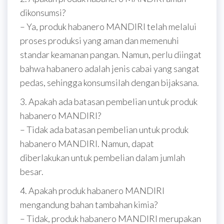
dikonsumsi?
– Ya, produk habanero MANDIRI telah melalui
proses produksi yang aman dan memenuhi
standar keamanan pangan. Namun, perlu diingat
bahwa habanero adalah jenis cabai yang sangat
pedas, sehingga konsumsilah dengan bijaksana.
3. Apakah ada batasan pembelian untuk produk
habanero MANDIRI?
– Tidak ada batasan pembelian untuk produk
habanero MANDIRI. Namun, dapat
diberlakukan untuk pembelian dalam jumlah
besar.
4. Apakah produk habanero MANDIRI
mengandung bahan tambahan kimia?
– Tidak, produk habanero MANDIRI merupakan