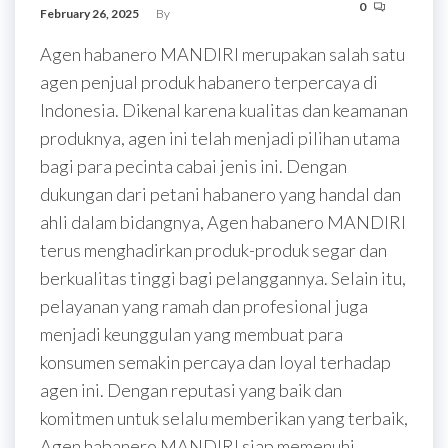
0
February 26, 2025
By
Agen habanero MANDIRI merupakan salah satu
agen penjual produk habanero terpercaya di
Indonesia. Dikenal karena kualitas dan keamanan
produknya, agen ini telah menjadi pilihan utama
bagi para pecinta cabai jenis ini. Dengan
dukungan dari petani habanero yang handal dan
ahli dalam bidangnya, Agen habanero MANDIRI
terus menghadirkan produk-produk segar dan
berkualitas tinggi bagi pelanggannya. Selain itu,
pelayanan yang ramah dan profesional juga
menjadi keunggulan yang membuat para
konsumen semakin percaya dan loyal terhadap
agen ini. Dengan reputasi yang baik dan
komitmen untuk selalu memberikan yang terbaik,
Agen habanero MANDIRI siap memenuhi