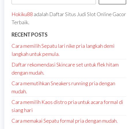
Hokiku88
adalah Daftar Situs Judi Slot Online Gacor
Terbaik.
RECENT POSTS
Cara memilih Sepatu lari nike pria langkah demi
langkah untuk pemula.
Daftar rekomendasi Skincare set untuk flek hitam
dengan mudah.
Cara memutihkan Sneakers running pria dengan
mudah.
Cara memilih Kaos distro pria untuk acara formal di
siang hari
Cara memakai Sepatu formal pria dengan mudah.