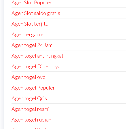
Agen Slot Populer
Agen Slot saldo gratis
Agen Slot terjitu
Agen tergacor
Agen togel 24 Jam
Agen togel anti rungkat
Agen togel Dipercaya
Agen togel ovo
Agen togel Populer
Agen togel Qris
Agen togel resmi
Agen togel rupiah