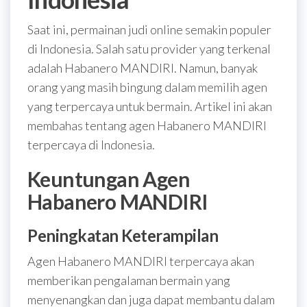
Saat ini, permainan judi online semakin populer
di Indonesia. Salah satu provider yang terkenal
adalah Habanero MANDIRI. Namun, banyak
orang yang masih bingung dalam memilih agen
yang terpercaya untuk bermain. Artikel ini akan
membahas tentang agen Habanero MANDIRI
terpercaya di Indonesia.
Keuntungan Agen
Habanero MANDIRI
Peningkatan Keterampilan
Agen Habanero MANDIRI terpercaya akan
memberikan pengalaman bermain yang
menyenangkan dan juga dapat membantu dalam