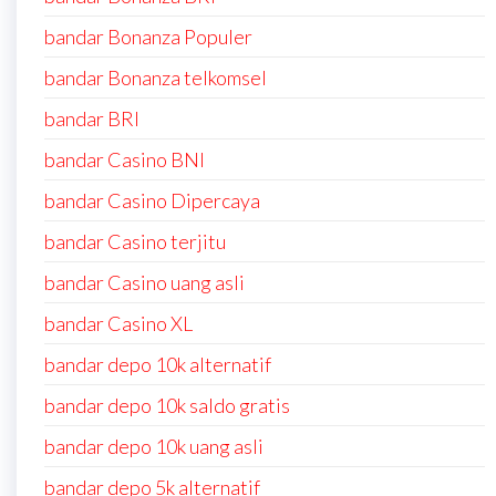
bandar Bonanza Populer
bandar Bonanza telkomsel
bandar BRI
bandar Casino BNI
bandar Casino Dipercaya
bandar Casino terjitu
bandar Casino uang asli
bandar Casino XL
bandar depo 10k alternatif
bandar depo 10k saldo gratis
bandar depo 10k uang asli
bandar depo 5k alternatif