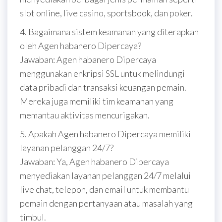
slot online, live casino, sportsbook, dan poker.
4. Bagaimana sistem keamanan yang diterapkan
oleh Agen habanero Dipercaya?
Jawaban: Agen habanero Dipercaya
menggunakan enkripsi SSL untuk melindungi
data pribadi dan transaksi keuangan pemain.
Mereka juga memiliki tim keamanan yang
memantau aktivitas mencurigakan.
5. Apakah Agen habanero Dipercaya memiliki
layanan pelanggan 24/7?
Jawaban: Ya, Agen habanero Dipercaya
menyediakan layanan pelanggan 24/7 melalui
live chat, telepon, dan email untuk membantu
pemain dengan pertanyaan atau masalah yang
timbul.