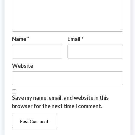
Name
*
Email
*
Website
Save my name, email, and website in this
browser for the next time I comment.