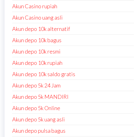
Akun Casino rupiah
Akun Casino uang asli
Akun depo 10k alternatif
Akun depo 10k bagus
Akun depo 10k resmi
Akun depo 10k rupiah
Akun depo 10k saldo gratis
Akun depo 5k 24 Jam
Akun depo 5k MANDIRI
Akun depo 5k Online
Akun depo 5k uang asli
Akun depo pulsa bagus