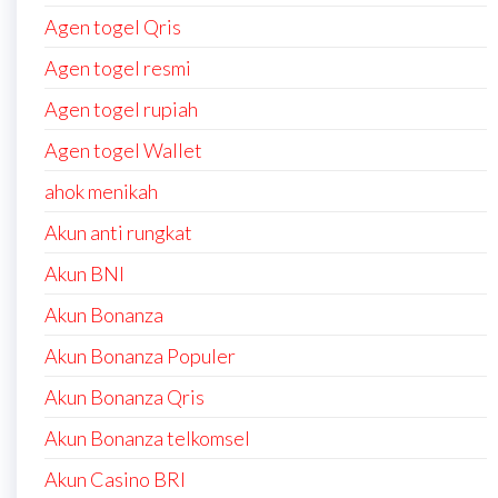
Agen togel Qris
Agen togel resmi
Agen togel rupiah
Agen togel Wallet
ahok menikah
Akun anti rungkat
Akun BNI
Akun Bonanza
Akun Bonanza Populer
Akun Bonanza Qris
Akun Bonanza telkomsel
Akun Casino BRI