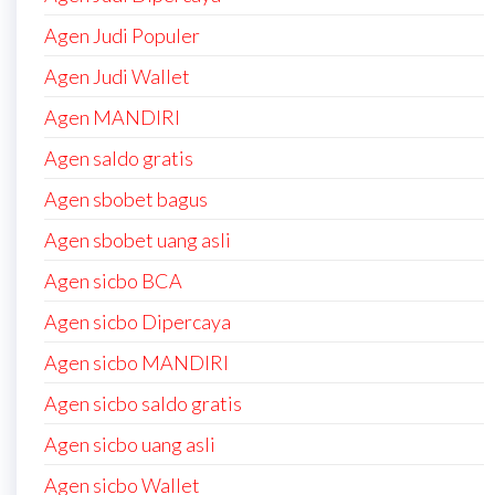
Agen Judi Populer
Agen Judi Wallet
Agen MANDIRI
Agen saldo gratis
Agen sbobet bagus
Agen sbobet uang asli
Agen sicbo BCA
Agen sicbo Dipercaya
Agen sicbo MANDIRI
Agen sicbo saldo gratis
Agen sicbo uang asli
Agen sicbo Wallet