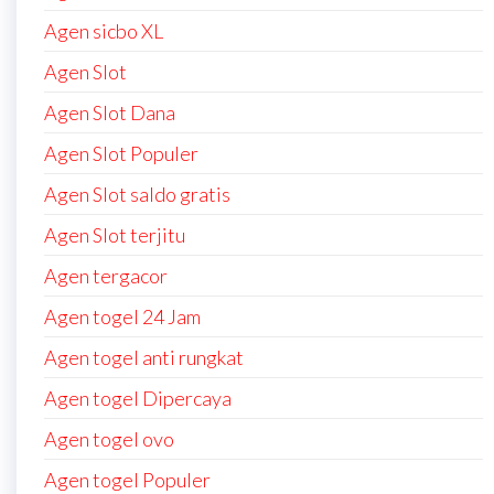
Agen sicbo XL
Agen Slot
Agen Slot Dana
Agen Slot Populer
Agen Slot saldo gratis
Agen Slot terjitu
Agen tergacor
Agen togel 24 Jam
Agen togel anti rungkat
Agen togel Dipercaya
Agen togel ovo
Agen togel Populer