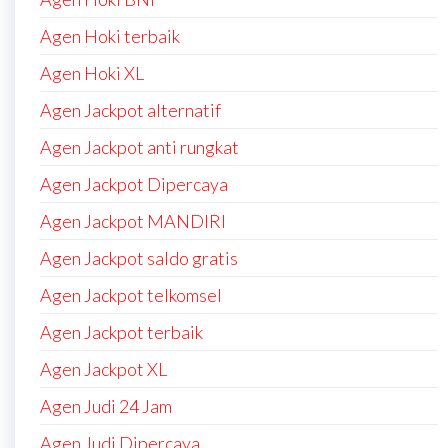
Agen Hoki terbaik
Agen Hoki XL
Agen Jackpot alternatif
Agen Jackpot anti rungkat
Agen Jackpot Dipercaya
Agen Jackpot MANDIRI
Agen Jackpot saldo gratis
Agen Jackpot telkomsel
Agen Jackpot terbaik
Agen Jackpot XL
Agen Judi 24 Jam
Agen Judi Dipercaya