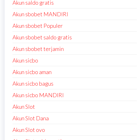
Akun saldo gratis
Akun sbobet MANDIRI
Akun sbobet Populer
Akun sbobet saldo gratis
Akun sbobet terjamin
Akun sicbo
Akun sicbo aman
Akun sicbo bagus
Akun sicbo MANDIRI
Akun Slot
Akun Slot Dana
Akun Slot ovo