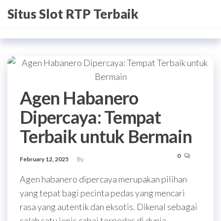
Skip
Situs Slot RTP Terbaik
to
the
content
Agen Habanero
Dipercaya: Tempat
Terbaik untuk Bermain
0
February 12, 2025
By
Agen habanero dipercaya merupakan pilihan
yang tepat bagi pecinta pedas yang mencari
rasa yang autentik dan eksotis. Dikenal sebagai
salah satu jenis cabai terpedas di dunia,