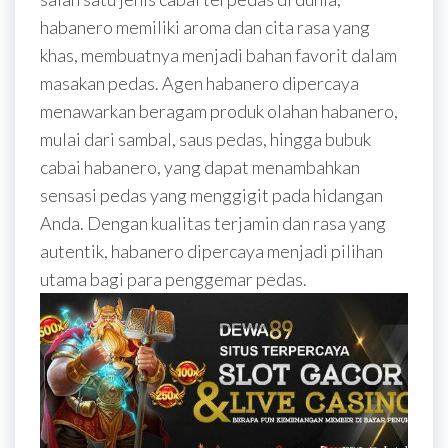
habanero memiliki aroma dan cita rasa yang
khas, membuatnya menjadi bahan favorit dalam
masakan pedas. Agen habanero dipercaya
menawarkan beragam produk olahan habanero,
mulai dari sambal, saus pedas, hingga bubuk
cabai habanero, yang dapat menambahkan
sensasi pedas yang menggigit pada hidangan
Anda. Dengan kualitas terjamin dan rasa yang
autentik, habanero dipercaya menjadi pilihan
utama bagi para penggemar pedas.