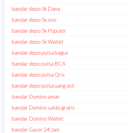
bandar depo 5k Dana
bandar depo 5k ovo
bandar depo 5k Populer
bandar depo 5k Wallet
bandar depo pulsa bagus
bandar depo pulsa BCA
bandar depo pulsa Qris
bandar depo pulsa uang asli
bandar Domino aman
bandar Domino saldo gratis
bandar Domino Wallet
bandar Gacor 24 Jam