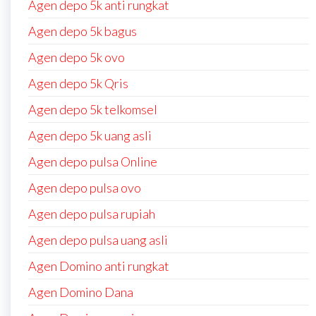
Agen depo 5k anti rungkat
Agen depo 5k bagus
Agen depo 5k ovo
Agen depo 5k Qris
Agen depo 5k telkomsel
Agen depo 5k uang asli
Agen depo pulsa Online
Agen depo pulsa ovo
Agen depo pulsa rupiah
Agen depo pulsa uang asli
Agen Domino anti rungkat
Agen Domino Dana