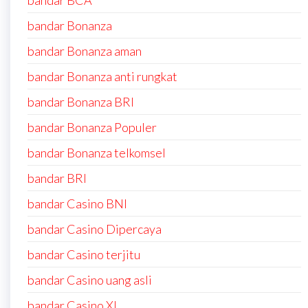
bandar BCA
bandar Bonanza
bandar Bonanza aman
bandar Bonanza anti rungkat
bandar Bonanza BRI
bandar Bonanza Populer
bandar Bonanza telkomsel
bandar BRI
bandar Casino BNI
bandar Casino Dipercaya
bandar Casino terjitu
bandar Casino uang asli
bandar Casino XL