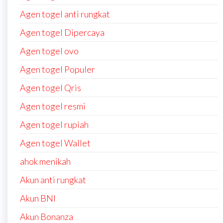
Agen togel anti rungkat
Agen togel Dipercaya
Agen togel ovo
Agen togel Populer
Agen togel Qris
Agen togel resmi
Agen togel rupiah
Agen togel Wallet
ahok menikah
Akun anti rungkat
Akun BNI
Akun Bonanza