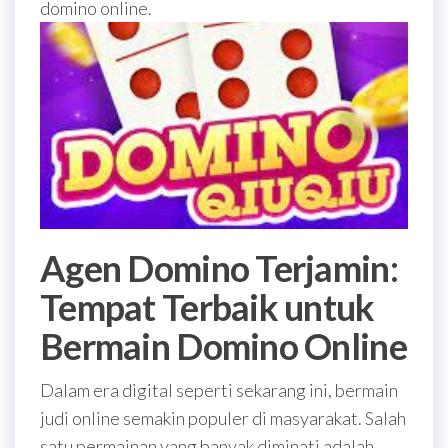
domino online.
Agen Domino Terjamin:
Tempat Terbaik untuk
Bermain Domino Online
Dalam era digital seperti sekarang ini, bermain
judi online semakin populer di masyarakat. Salah
satu permainan yang banyak diminati adalah