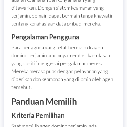
ditawarkan. Dengan sistem keamanan yang
terjamin, pemain dapat bermain tanpa khawatir
tentang kerahasiaan data pribadi mereka.
Pengalaman Pengguna
Para pengguna yang telah bermain di agen
domino terjamin umumnya memberikan ulasan
yang positif mengenai pengalaman mereka.
Mereka merasa puas dengan pelayanan yang
diberikan dan keamanan yang dijamin oleh agen
tersebut.
Panduan Memilih
Kriteria Pemilihan
Saat memilih agen domino terjamin, ada