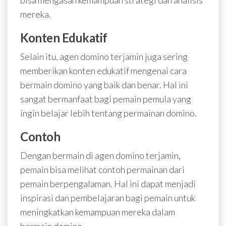
bisa mengasah kemampuan strategi dan analisis
mereka.
Konten Edukatif
Selain itu, agen domino terjamin juga sering
memberikan konten edukatif mengenai cara
bermain domino yang baik dan benar. Hal ini
sangat bermanfaat bagi pemain pemula yang
ingin belajar lebih tentang permainan domino.
Contoh
Dengan bermain di agen domino terjamin,
pemain bisa melihat contoh permainan dari
pemain berpengalaman. Hal ini dapat menjadi
inspirasi dan pembelajaran bagi pemain untuk
meningkatkan kemampuan mereka dalam