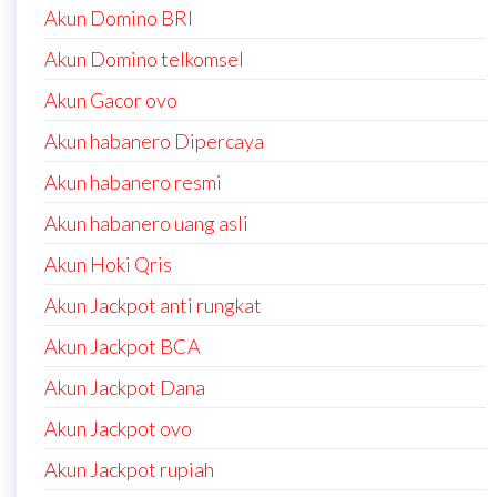
Akun Domino BRI
Akun Domino telkomsel
Akun Gacor ovo
Akun habanero Dipercaya
Akun habanero resmi
Akun habanero uang asli
Akun Hoki Qris
Akun Jackpot anti rungkat
Akun Jackpot BCA
Akun Jackpot Dana
Akun Jackpot ovo
Akun Jackpot rupiah