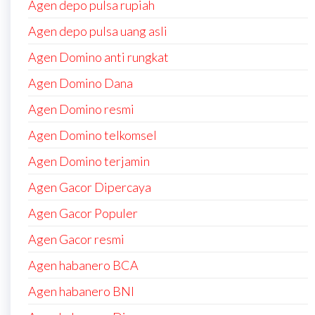
Agen depo pulsa rupiah
Agen depo pulsa uang asli
Agen Domino anti rungkat
Agen Domino Dana
Agen Domino resmi
Agen Domino telkomsel
Agen Domino terjamin
Agen Gacor Dipercaya
Agen Gacor Populer
Agen Gacor resmi
Agen habanero BCA
Agen habanero BNI