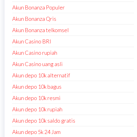
Akun Bonanza Populer
Akun Bonanza Qris
Akun Bonanza telkomsel
Akun Casino BRI
Akun Casino rupiah
Akun Casino uang asli
Akun depo 10k alternatif
Akun depo 10k bagus
Akun depo 10k resmi
Akun depo 10k rupiah
Akun depo 10k saldo gratis
Akun depo 5k 24 Jam