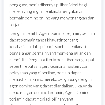
pengguna, menjadikannya pilihan ideal bagi
mereka yang ingin menikmati pengalaman
bermain domino online yang menyenangkan dan
terjamin.
Dengan memilih Agen Domino Terjamin, pemain
dapat bermain tanpa khawatir tentang
kerahasiaan data pribadi, sambil menikmati
pengalaman bermain yang menyenangkan dan
mendidik. Dengan kriteria pemilihan yang tepat,
seperti reputasi agen, keamanan sistem, dan
pelayanan yang diberikan, pemain dapat
memastikan bahwa mereka bergabung dengan
agen domino yang dapat diandalkan. Jika Anda
mencari agen domino terjamin, Agen Domino
terjamin dapat menjadi pilihan yang