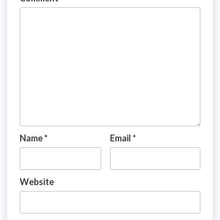
Name
*
Email
*
Website