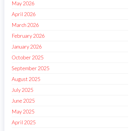
May 2026
April 2026
March 2026
February 2026
January 2026
October 2025
September 2025
August 2025
July 2025
June 2025
May 2025
April 2025