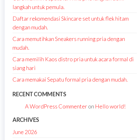
langkah untuk pemula.
Daftar rekomendasi Skincare set untuk flek hitam
dengan mudah.
Cara memutihkan Sneakers running pria dengan
mudah.
Cara memilih Kaos distro pria untuk acara formal di
siang hari
Cara memakai Sepatu formal pria dengan mudah.
RECENT COMMENTS
A WordPress Commenter
on
Hello world!
ARCHIVES
June 2026