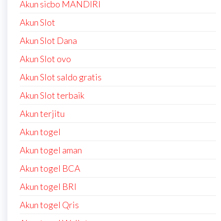
Akun sicbo MANDIRI
Akun Slot
Akun Slot Dana
Akun Slot ovo
Akun Slot saldo gratis
Akun Slot terbaik
Akun terjitu
Akun togel
Akun togel aman
Akun togel BCA
Akun togel BRI
Akun togel Qris