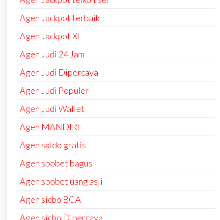
Agen Jackpot terbaik
Agen Jackpot XL
Agen Judi 24 Jam
Agen Judi Dipercaya
Agen Judi Populer
Agen Judi Wallet
Agen MANDIRI
Agen saldo gratis
Agen sbobet bagus
Agen sbobet uang asli
Agen sicbo BCA
Agen sicbo Dipercaya