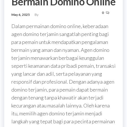
Bermain Domino Online
0
May 6, 2025
By
Dalam permainan domino online, keberadaan
agen domino terjamin sangatlah penting bagi
para pemain untuk mendapatkan pengalaman
bermain yang aman dan nyaman. Agen domino
terjamin menawarkan berbagai keunggulan
seperti keamanan data pribadi pemain, transaksi
yang lancar dan adil, serta pelayanan yang
responsif dan profesional. Dengan adanya agen
domino terjamin, para pemain dapat bermain
dengan tenang tanpa khawatir akan terjadi
kecurangan atau masalah lainnya. Oleh karena
itu, memilih agen domino terjamin menjadi
langkah yang tepat bagi para pecinta permainan