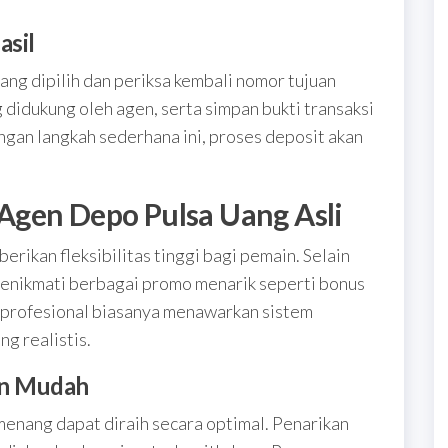
asil
ang dipilih dan periksa kembali nomor tujuan
didukung oleh agen, serta simpan bukti transaksi
engan langkah sederhana ini, proses deposit akan
Agen Depo Pulsa Uang Asli
rikan fleksibilitas tinggi bagi pemain. Selain
menikmati berbagai promo menarik seperti bonus
n profesional biasanya menawarkan sistem
g realistis.
an Mudah
enang dapat diraih secara optimal. Penarikan