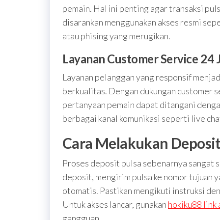
pemain. Hal ini penting agar transaksi pu
disarankan menggunakan akses resmi sep
atau phising yang merugikan.
Layanan Customer Service 24 
Layanan pelanggan yang responsif menjadi
berkualitas. Dengan dukungan customer ser
pertanyaan pemain dapat ditangani denga
berbagai kanal komunikasi seperti live chat
Cara Melakukan Deposit
Proses deposit pulsa sebenarnya sangat 
deposit, mengirim pulsa ke nomor tujuan y
otomatis. Pastikan mengikuti instruksi de
Untuk akses lancar, gunakan
hokiku88 link 
gangguan.