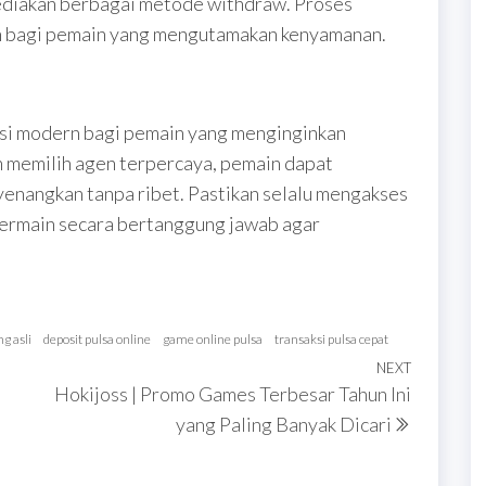
ediakan berbagai metode withdraw. Proses
ah bagi pemain yang mengutamakan kenyamanan.
usi modern bagi pemain yang menginginkan
an memilih agen terpercaya, pemain dapat
nangkan tanpa ribet. Pastikan selalu mengakses
bermain secara bertanggung jawab agar
g asli
deposit pulsa online
game online pulsa
transaksi pulsa cepat
NEXT
Next
Hokijoss | Promo Games Terbesar Tahun Ini
Post
yang Paling Banyak Dicari