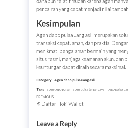
dana pun relatif mudah karena agen meny
pencairan yang cepat menjadi nilai tamb
Kesimpulan
Agen depo pulsa uang asli merupakan sol
transaksi cepat, aman, dan praktis. Deng
menikmati pengalaman bermain yang menye
situs resmi, menjaga keamanan akun, dan 
keuntungan dapat diraih secara maksimal.
Category
Agen depo pulsa uang asli
Tags
agen depo pulsa
agen pulsa terpercaya
depo pulsa uan
Post
Previous
PREVIOUS
Daftar Hoki Wallet
navigation
Post
Leave a Reply