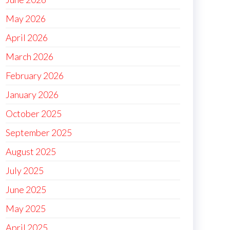
May 2026
April 2026
March 2026
February 2026
January 2026
October 2025
September 2025
August 2025
July 2025
June 2025
May 2025
April 2025