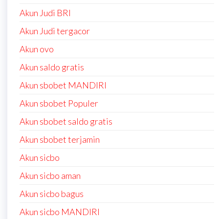
Akun Judi BRI
Akun Judi tergacor
Akun ovo
Akun saldo gratis
Akun sbobet MANDIRI
Akun sbobet Populer
Akun sbobet saldo gratis
Akun sbobet terjamin
Akun sicbo
Akun sicbo aman
Akun sicbo bagus
Akun sicbo MANDIRI