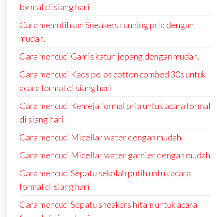
formal di siang hari
Cara memutihkan Sneakers running pria dengan
mudah.
Cara mencuci Gamis katun jepang dengan mudah.
Cara mencuci Kaos polos cotton combed 30s untuk
acara formal di siang hari
Cara mencuci Kemeja formal pria untuk acara formal
di siang hari
Cara mencuci Micellar water dengan mudah.
Cara mencuci Micellar water garnier dengan mudah.
Cara mencuci Sepatu sekolah putih untuk acara
formal di siang hari
Cara mencuci Sepatu sneakers hitam untuk acara