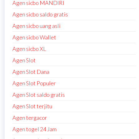
Agen sicbo MANDIRI
Agen sicbo saldo gratis
Agen sicbo uang asli
Agen sicbo Wallet
Agen sicbo XL
Agen Slot
Agen Slot Dana
Agen Slot Populer
Agen Slot saldo gratis
Agen Slot terjitu
Agen tergacor
Agen togel 24 Jam