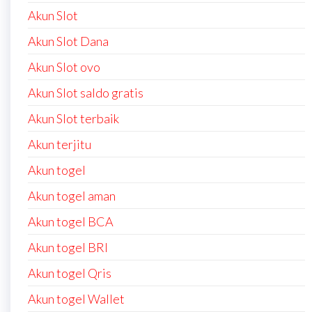
Akun Slot
Akun Slot Dana
Akun Slot ovo
Akun Slot saldo gratis
Akun Slot terbaik
Akun terjitu
Akun togel
Akun togel aman
Akun togel BCA
Akun togel BRI
Akun togel Qris
Akun togel Wallet