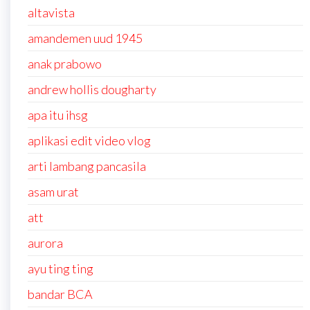
altavista
amandemen uud 1945
anak prabowo
andrew hollis dougharty
apa itu ihsg
aplikasi edit video vlog
arti lambang pancasila
asam urat
att
aurora
ayu ting ting
bandar BCA