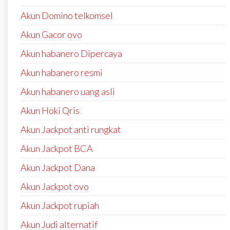
Akun Domino telkomsel
Akun Gacor ovo
Akun habanero Dipercaya
Akun habanero resmi
Akun habanero uang asli
Akun Hoki Qris
Akun Jackpot anti rungkat
Akun Jackpot BCA
Akun Jackpot Dana
Akun Jackpot ovo
Akun Jackpot rupiah
Akun Judi alternatif