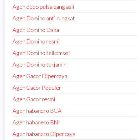
Agen depo pulsa uang asli
Agen Domino anti rungkat
Agen Domino Dana
Agen Domino resmi
Agen Domino telkomsel
Agen Domino terjamin
Agen Gacor Dipercaya
Agen Gacor Populer
Agen Gacor resmi
Agen habanero BCA
Agen habanero BNI
Agen habanero Dipercaya