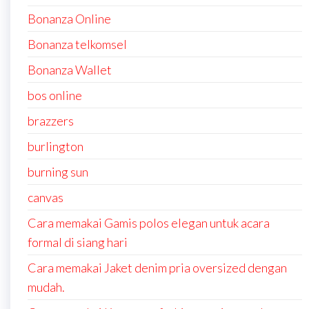
Bonanza Online
Bonanza telkomsel
Bonanza Wallet
bos online
brazzers
burlington
burning sun
canvas
Cara memakai Gamis polos elegan untuk acara
formal di siang hari
Cara memakai Jaket denim pria oversized dengan
mudah.