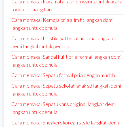
Cara memakai Kacamata fashion wanita untuk acara
formal di siang hari
Cara memakai Kemeja pria slim fit langkah demi
langkah untuk pemula.
Cara memakai Lipstik matte tahan lama langkah
demi langkah untuk pemula.
Cara memakai Sandal kulit pria formal langkah demi
langkah untuk pemula.
Cara memakai Sepatu formal pria dengan mudah.
Cara memakai Sepatu sekolah anak sd langkah demi
langkah untuk pemula.
Cara memakai Sepatu vans original langkah demi
langkah untuk pemula.
Cara memakai Sneakers korean style langkah demi