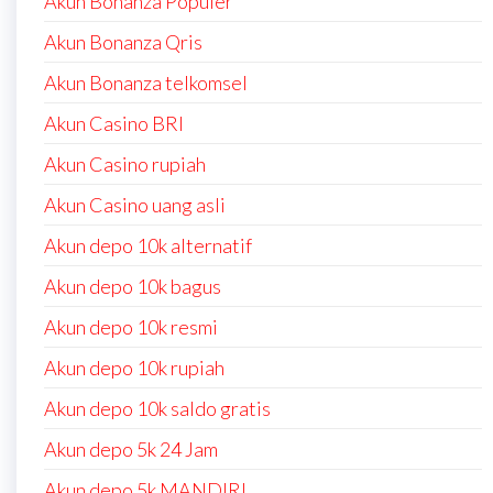
Akun Bonanza Populer
Akun Bonanza Qris
Akun Bonanza telkomsel
Akun Casino BRI
Akun Casino rupiah
Akun Casino uang asli
Akun depo 10k alternatif
Akun depo 10k bagus
Akun depo 10k resmi
Akun depo 10k rupiah
Akun depo 10k saldo gratis
Akun depo 5k 24 Jam
Akun depo 5k MANDIRI