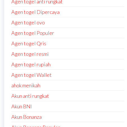
Agen togel anti rungkat
Agen togel Dipercaya
Agen togel ovo
Agen togel Populer
Agen togel Qris
Agen togel resmi
Agen togel rupiah
Agen togel Wallet
ahok menikah
Akun anti rungkat
Akun BNI
Akun Bonanza