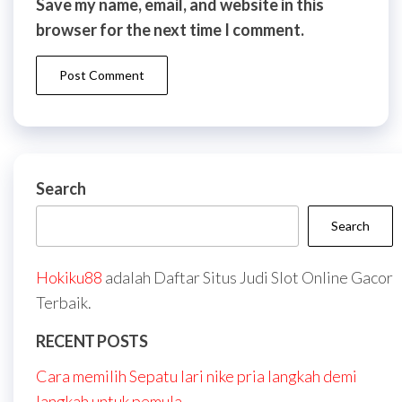
Save my name, email, and website in this
browser for the next time I comment.
Search
Search
Hokiku88
adalah Daftar Situs Judi Slot Online Gacor
Terbaik.
RECENT POSTS
Cara memilih Sepatu lari nike pria langkah demi
langkah untuk pemula.