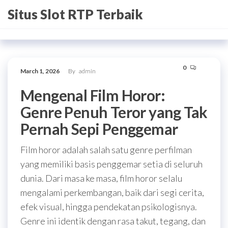
Skip
Situs Slot RTP Terbaik
to
the
content
0
March 1, 2026
By
admin
Mengenal Film Horor:
Genre Penuh Teror yang Tak
Pernah Sepi Penggemar
Film horor adalah salah satu genre perfilman
yang memiliki basis penggemar setia di seluruh
dunia. Dari masa ke masa, film horor selalu
mengalami perkembangan, baik dari segi cerita,
efek visual, hingga pendekatan psikologisnya.
Genre ini identik dengan rasa takut, tegang, dan