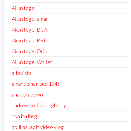
Akun togel
Akun togel aman
Akun togel BCA
Akun togel BRI
Akun togel Qris
Akun togel Wallet
altavista
amandemen uud 1945
anak prabowo
andrew hollis dougharty
apa itu ihsg
aplikasi edit video vlog