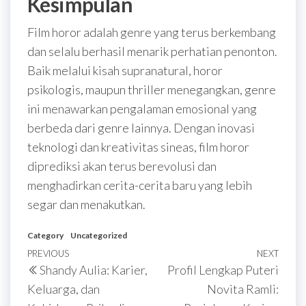
Kesimpulan
Film horor adalah genre yang terus berkembang
dan selalu berhasil menarik perhatian penonton.
Baik melalui kisah supranatural, horor
psikologis, maupun thriller menegangkan, genre
ini menawarkan pengalaman emosional yang
berbeda dari genre lainnya. Dengan inovasi
teknologi dan kreativitas sineas, film horor
diprediksi akan terus berevolusi dan
menghadirkan cerita-cerita baru yang lebih
segar dan menakutkan.
Category
Uncategorized
Post
Previous
PREVIOUS
NEXT
Next
Shandy Aulia: Karier,
Profil Lengkap Puteri
navigation
Post
Post
Keluarga, dan
Novita Ramli: