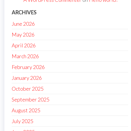
ARCHIVES
June 2026
May 2026
April 2026
March 2026
February 2026
January 2026
October 2025
September 2025
August 2025
July 2025