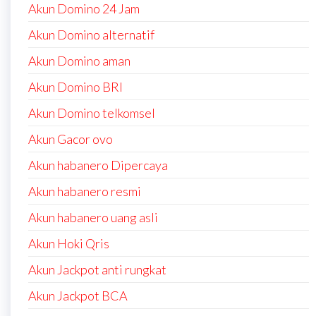
Akun Domino 24 Jam
Akun Domino alternatif
Akun Domino aman
Akun Domino BRI
Akun Domino telkomsel
Akun Gacor ovo
Akun habanero Dipercaya
Akun habanero resmi
Akun habanero uang asli
Akun Hoki Qris
Akun Jackpot anti rungkat
Akun Jackpot BCA