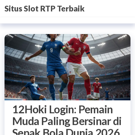
Skip
Situs Slot RTP Terbaik
to
the
content
12Hoki Login: Pemain
Muda Paling Bersinar di
Sepak Bola Dunia 2026