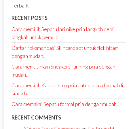
Terbaik.
RECENT POSTS
Cara memilih Sepatu lari nike pria langkah demi
langkah untuk pemula.
Daftar rekomendasi Skincare set untuk flek hitam
dengan mudah.
Cara memutihkan Sneakers running pria dengan
mudah.
Cara memilih Kaos distro pria untuk acara formal di
siang hari
Cara memakai Sepatu formal pria dengan mudah.
RECENT COMMENTS
A WordPress Commenter
on
Hello world!