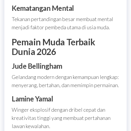
Kematangan Mental
Tekanan pertandingan besar membuat mental
menjadi faktor pembeda utama di usia muda.
Pemain Muda Terbaik
Dunia 2026
Jude Bellingham
Gelandang modern dengan kemampuan lengkap:
menyerang, bertahan, dan memimpin permainan.
Lamine Yamal
Winger eksplosif dengan dribel cepat dan
kreativitas tinggi yang membuat pertahanan
lawan kewalahan.