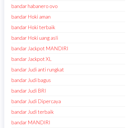
bandar habanero ovo
bandar Hoki aman
bandar Hoki terbaik
bandar Hoki uang asli
bandar Jackpot MANDIRI
bandar Jackpot XL
bandar Judi anti rungkat
bandar Judi bagus
bandar Judi BRI
bandar Judi Dipercaya
bandar Judi terbaik
bandar MANDIRI