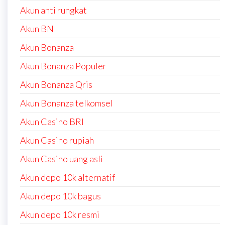
Akun anti rungkat
Akun BNI
Akun Bonanza
Akun Bonanza Populer
Akun Bonanza Qris
Akun Bonanza telkomsel
Akun Casino BRI
Akun Casino rupiah
Akun Casino uang asli
Akun depo 10k alternatif
Akun depo 10k bagus
Akun depo 10k resmi