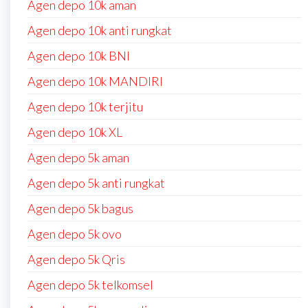
Agen depo 10k aman
Agen depo 10k anti rungkat
Agen depo 10k BNI
Agen depo 10k MANDIRI
Agen depo 10k terjitu
Agen depo 10k XL
Agen depo 5k aman
Agen depo 5k anti rungkat
Agen depo 5k bagus
Agen depo 5k ovo
Agen depo 5k Qris
Agen depo 5k telkomsel