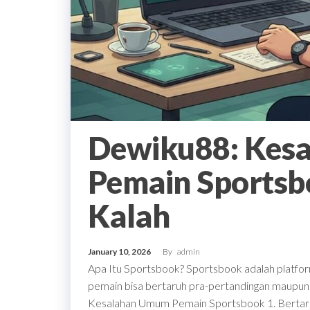
Dewiku88: Kes
Pemain Sportsb
Kalah
January 10, 2026
By
admin
Apa Itu Sportsbook? Sportsbook adalah platfor
pemain bisa bertaruh pra-pertandingan maupun l
Kesalahan Umum Pemain Sportsbook 1. Bertar