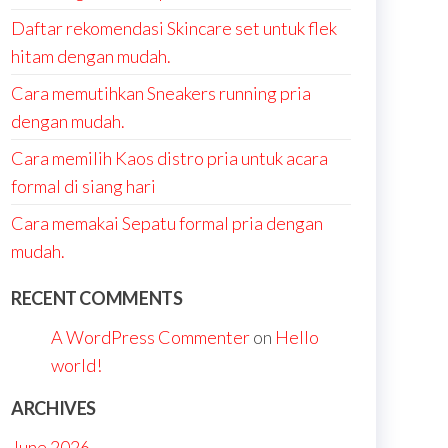
Daftar rekomendasi Skincare set untuk flek
hitam dengan mudah.
Cara memutihkan Sneakers running pria
dengan mudah.
Cara memilih Kaos distro pria untuk acara
formal di siang hari
Cara memakai Sepatu formal pria dengan
mudah.
RECENT COMMENTS
A WordPress Commenter
on
Hello
world!
ARCHIVES
June 2026