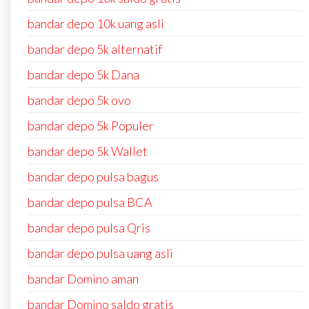
bandar depo 10k uang asli
bandar depo 5k alternatif
bandar depo 5k Dana
bandar depo 5k ovo
bandar depo 5k Populer
bandar depo 5k Wallet
bandar depo pulsa bagus
bandar depo pulsa BCA
bandar depo pulsa Qris
bandar depo pulsa uang asli
bandar Domino aman
bandar Domino saldo gratis