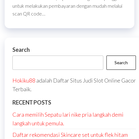
untuk melakukan pembayaran dengan mudah melalui
scan QR code…
Search
Search
Hokiku88
adalah Daftar Situs Judi Slot Online Gacor
Terbaik.
RECENT POSTS
Cara memilih Sepatu lari nike pria langkah demi
langkah untuk pemula.
Daftar rekomendasi Skincare set untuk flek hitam