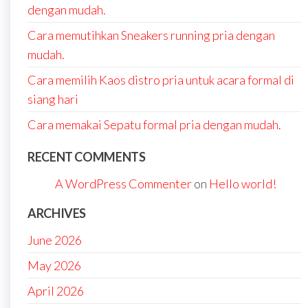
dengan mudah.
Cara memutihkan Sneakers running pria dengan
mudah.
Cara memilih Kaos distro pria untuk acara formal di
siang hari
Cara memakai Sepatu formal pria dengan mudah.
RECENT COMMENTS
A WordPress Commenter
on
Hello world!
ARCHIVES
June 2026
May 2026
April 2026