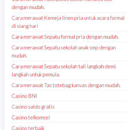
dengan mudah.
Cara merawat Kemeja linen pria untuk acara formal
di siang hari
Cara merawat Sepatu formal pria dengan mudah.
Cara merawat Sepatu sekolah anak smp dengan
mudah.
Cara merawat Sepatu sekolah tali langkah demi
langkah untuk pemula.
Cara merawat Tas totebag kanvas dengan mudah.
Casino BNI
Casino saldo gratis
Casino telkomsel
Casino terbaik