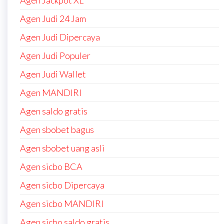
Agen Jackpot XL
Agen Judi 24 Jam
Agen Judi Dipercaya
Agen Judi Populer
Agen Judi Wallet
Agen MANDIRI
Agen saldo gratis
Agen sbobet bagus
Agen sbobet uang asli
Agen sicbo BCA
Agen sicbo Dipercaya
Agen sicbo MANDIRI
Agen sicbo saldo gratis