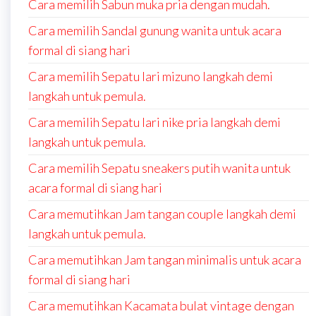
Cara memilih Sabun muka pria dengan mudah.
Cara memilih Sandal gunung wanita untuk acara
formal di siang hari
Cara memilih Sepatu lari mizuno langkah demi
langkah untuk pemula.
Cara memilih Sepatu lari nike pria langkah demi
langkah untuk pemula.
Cara memilih Sepatu sneakers putih wanita untuk
acara formal di siang hari
Cara memutihkan Jam tangan couple langkah demi
langkah untuk pemula.
Cara memutihkan Jam tangan minimalis untuk acara
formal di siang hari
Cara memutihkan Kacamata bulat vintage dengan