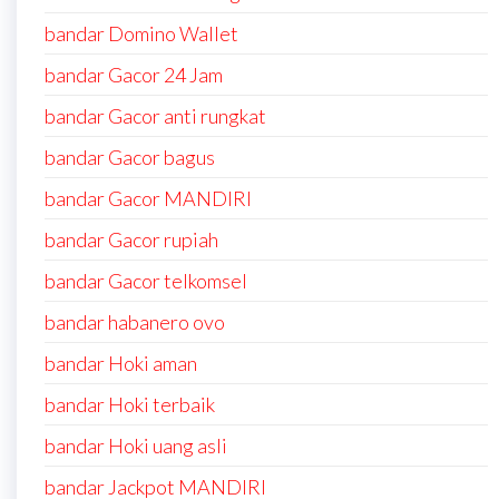
bandar Domino Wallet
bandar Gacor 24 Jam
bandar Gacor anti rungkat
bandar Gacor bagus
bandar Gacor MANDIRI
bandar Gacor rupiah
bandar Gacor telkomsel
bandar habanero ovo
bandar Hoki aman
bandar Hoki terbaik
bandar Hoki uang asli
bandar Jackpot MANDIRI