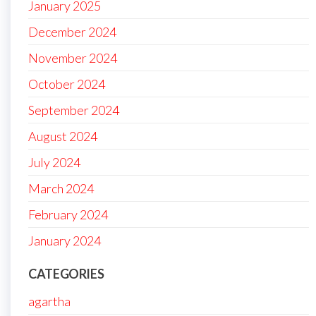
January 2025
December 2024
November 2024
October 2024
September 2024
August 2024
July 2024
March 2024
February 2024
January 2024
CATEGORIES
agartha