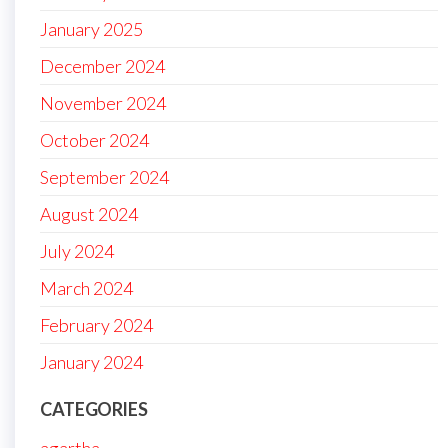
January 2025
December 2024
November 2024
October 2024
September 2024
August 2024
July 2024
March 2024
February 2024
January 2024
CATEGORIES
agartha