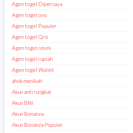
Agen togel Dipercaya
Agen togel ovo
Agen togel Populer
Agen togel Qris
Agen togel resmi
Agen togel rupiah
Agen togel Wallet
ahok menikah
Akun anti rungkat
Akun BNI
Akun Bonanza
Akun Bonanza Populer