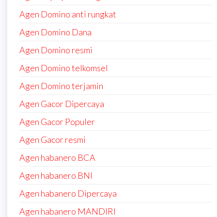
Agen Domino anti rungkat
Agen Domino Dana
Agen Domino resmi
Agen Domino telkomsel
Agen Domino terjamin
Agen Gacor Dipercaya
Agen Gacor Populer
Agen Gacor resmi
Agen habanero BCA
Agen habanero BNI
Agen habanero Dipercaya
Agen habanero MANDIRI