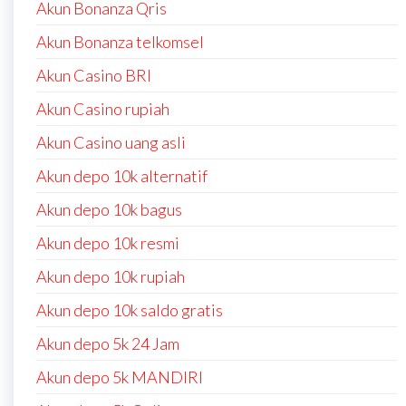
Akun Bonanza Qris
Akun Bonanza telkomsel
Akun Casino BRI
Akun Casino rupiah
Akun Casino uang asli
Akun depo 10k alternatif
Akun depo 10k bagus
Akun depo 10k resmi
Akun depo 10k rupiah
Akun depo 10k saldo gratis
Akun depo 5k 24 Jam
Akun depo 5k MANDIRI