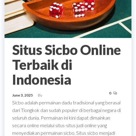
Situs Sicbo Online
Terbaik di
Indonesia
0
June 3, 2025
By
Sicbo adalah permainan dadu tradisional yang berasal
dari Tiongkok dan sudah populer di berbagai negara di
seluruh dunia. Permainan ini kini dapat dimainkan
secara online melalui situs-situs judi online yang
menyediakan permainan sicbo. Situs sicbo menjadi