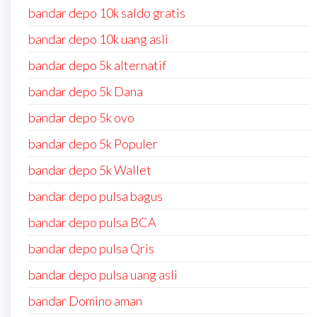
bandar depo 10k saldo gratis
bandar depo 10k uang asli
bandar depo 5k alternatif
bandar depo 5k Dana
bandar depo 5k ovo
bandar depo 5k Populer
bandar depo 5k Wallet
bandar depo pulsa bagus
bandar depo pulsa BCA
bandar depo pulsa Qris
bandar depo pulsa uang asli
bandar Domino aman