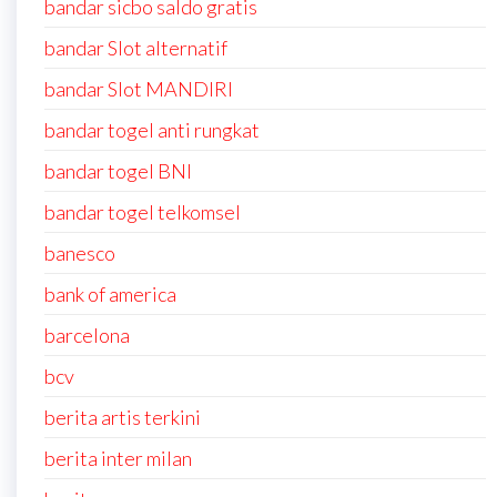
bandar sicbo saldo gratis
bandar Slot alternatif
bandar Slot MANDIRI
bandar togel anti rungkat
bandar togel BNI
bandar togel telkomsel
banesco
bank of america
barcelona
bcv
berita artis terkini
berita inter milan