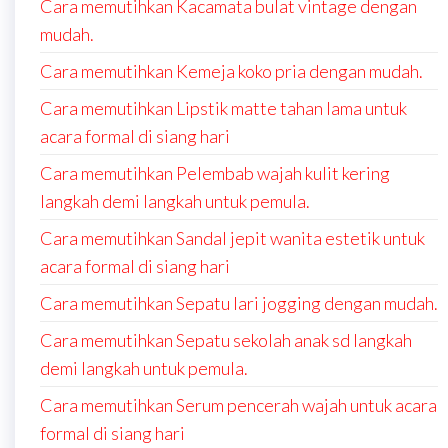
Cara memutihkan Kacamata bulat vintage dengan
mudah.
Cara memutihkan Kemeja koko pria dengan mudah.
Cara memutihkan Lipstik matte tahan lama untuk
acara formal di siang hari
Cara memutihkan Pelembab wajah kulit kering
langkah demi langkah untuk pemula.
Cara memutihkan Sandal jepit wanita estetik untuk
acara formal di siang hari
Cara memutihkan Sepatu lari jogging dengan mudah.
Cara memutihkan Sepatu sekolah anak sd langkah
demi langkah untuk pemula.
Cara memutihkan Serum pencerah wajah untuk acara
formal di siang hari