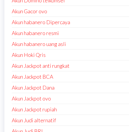
Akun Domino telkomsel
Akun Gacor ovo
Akun habanero Dipercaya
Akun habanero resmi
Akun habanero uang asli
Akun Hoki Qris
Akun Jackpot anti rungkat
Akun Jackpot BCA
Akun Jackpot Dana
Akun Jackpot ovo
Akun Jackpot rupiah
Akun Judi alternatif
Akun Judi BRI