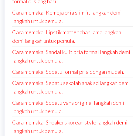
formal di siang hari
Cara memakai Kemeja pria slim fit langkah demi
langkah untuk pemula.
Cara memakai Lipstik matte tahan lama langkah
demi langkah untuk pemula.
Cara memakai Sandal kulit pria formal langkah demi
langkah untuk pemula.
Cara memakai Sepatu formal pria dengan mudah.
Cara memakai Sepatu sekolah anak sd langkah demi
langkah untuk pemula.
Cara memakai Sepatu vans original langkah demi
langkah untuk pemula.
Cara memakai Sneakers korean style langkah demi
langkah untuk pemula.