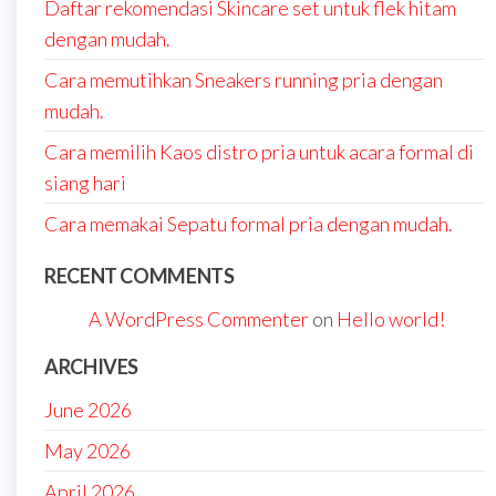
Daftar rekomendasi Skincare set untuk flek hitam
dengan mudah.
Cara memutihkan Sneakers running pria dengan
mudah.
Cara memilih Kaos distro pria untuk acara formal di
siang hari
Cara memakai Sepatu formal pria dengan mudah.
RECENT COMMENTS
A WordPress Commenter
on
Hello world!
ARCHIVES
June 2026
May 2026
April 2026