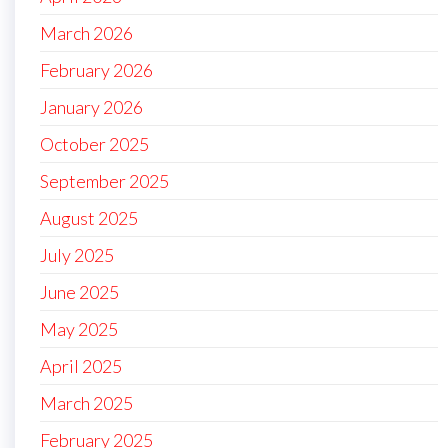
March 2026
February 2026
January 2026
October 2025
September 2025
August 2025
July 2025
June 2025
May 2025
April 2025
March 2025
February 2025