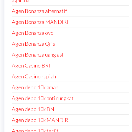
Agen Bonanza alternatif
Agen Bonanza MANDIRI
Agen Bonanza ovo
Agen Bonanza Qris
Agen Bonanza uang asli
Agen Casino BRI
Agen Casino rupiah
Agen depo 10k aman
Agen depo 10k anti rungkat
Agen depo 10k BNI
Agen depo 10k MANDIRI
Agen depo 10k terjitu