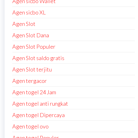
Agen sicbo Wallet
Agen sicbo XL
Agen Slot
Agen Slot Dana
Agen Slot Populer
Agen Slot saldo gratis
Agen Slot terjitu
Agen tergacor
Agen togel 24 Jam
Agen togel anti rungkat
Agen togel Dipercaya
Agen togel ovo
Agen togel Populer