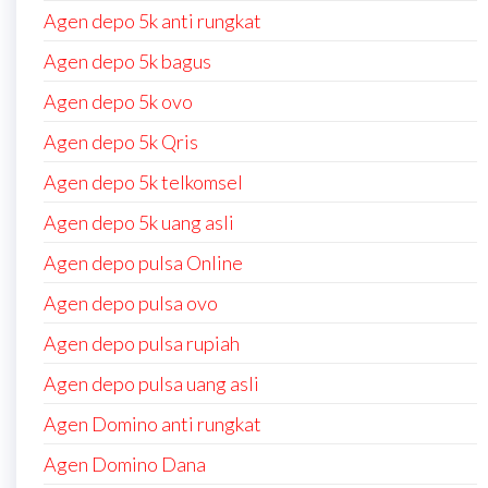
Agen depo 5k anti rungkat
Agen depo 5k bagus
Agen depo 5k ovo
Agen depo 5k Qris
Agen depo 5k telkomsel
Agen depo 5k uang asli
Agen depo pulsa Online
Agen depo pulsa ovo
Agen depo pulsa rupiah
Agen depo pulsa uang asli
Agen Domino anti rungkat
Agen Domino Dana