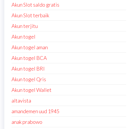
Akun Slot saldo gratis
Akun Slot terbaik
Akun terjitu
Akun togel
Akun togel aman
Akun togel BCA
Akun togel BRI
Akun togel Qris
Akun togel Wallet
altavista
amandemen uud 1945
anak prabowo