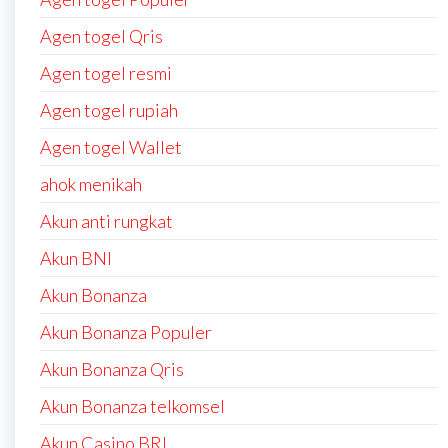
Agen togel Qris
Agen togel resmi
Agen togel rupiah
Agen togel Wallet
ahok menikah
Akun anti rungkat
Akun BNI
Akun Bonanza
Akun Bonanza Populer
Akun Bonanza Qris
Akun Bonanza telkomsel
Akun Casino BRI