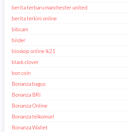
berita terbaru manchester united
berita terkini online
bibcam
bilder
bioskop online lk21
black clover
bon coin
Bonanza bagus
Bonanza BRI
Bonanza Online
Bonanza telkomsel
Bonanza Wallet