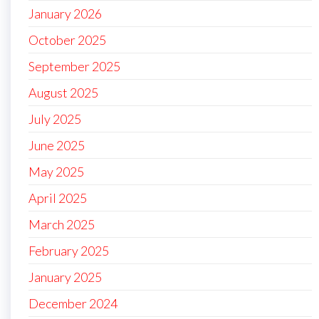
January 2026
October 2025
September 2025
August 2025
July 2025
June 2025
May 2025
April 2025
March 2025
February 2025
January 2025
December 2024