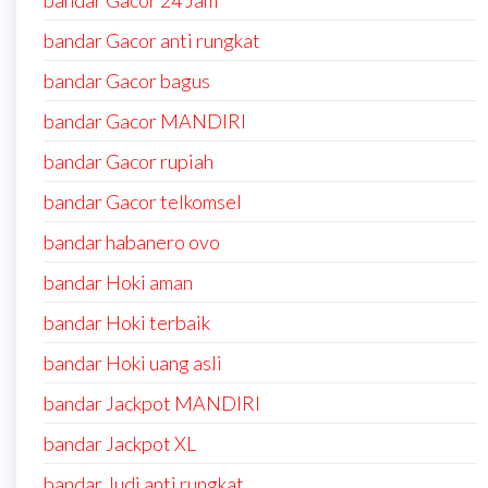
bandar Gacor 24 Jam
bandar Gacor anti rungkat
bandar Gacor bagus
bandar Gacor MANDIRI
bandar Gacor rupiah
bandar Gacor telkomsel
bandar habanero ovo
bandar Hoki aman
bandar Hoki terbaik
bandar Hoki uang asli
bandar Jackpot MANDIRI
bandar Jackpot XL
bandar Judi anti rungkat