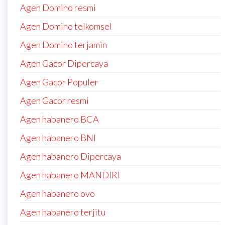
Agen Domino resmi
Agen Domino telkomsel
Agen Domino terjamin
Agen Gacor Dipercaya
Agen Gacor Populer
Agen Gacor resmi
Agen habanero BCA
Agen habanero BNI
Agen habanero Dipercaya
Agen habanero MANDIRI
Agen habanero ovo
Agen habanero terjitu