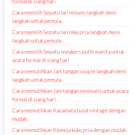
formal di siang hari
Cara memilih Sepatu lari mizuno langkah demi
langkah untuk pemula.
Cara memilih Sepatu lari nike pria langkah demi
langkah untuk pemula.
Cara memilih Sepatu sneakers putih wanita untuk
acara formal di siang hari
Cara memutihkan Jam tangan couple langkah demi
langkah untuk pemula.
Cara memutihkan Jam tangan minimalis untuk acara
formal di siang hari
Cara memutihkan Kacamata bulat vintage dengan
mudah.
Cara memutihkan Kemeja koko pria dengan mudah.