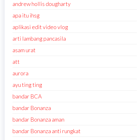
andrew hollis dougharty
apa itu ihsg
aplikasi edit video vlog
arti lambang pancasila
asam urat
att
aurora
ayu ting ting
bandar BCA
bandar Bonanza
bandar Bonanza aman
bandar Bonanza anti rungkat