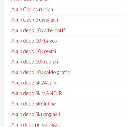
Akun Casino rupiah
Akun Casino uang asli
Akun depo 10k alternatif
Akun depo 10k bagus
Akun depo 10k resmi
Akun depo 10k rupiah
Akun depo 10k saldo gratis
Akun depo 5k 24 Jam
Akun depo 5k MANDIRI
Akun depo 5k Online
Akun depo 5k uang asli
Akun depo pulsa bagus