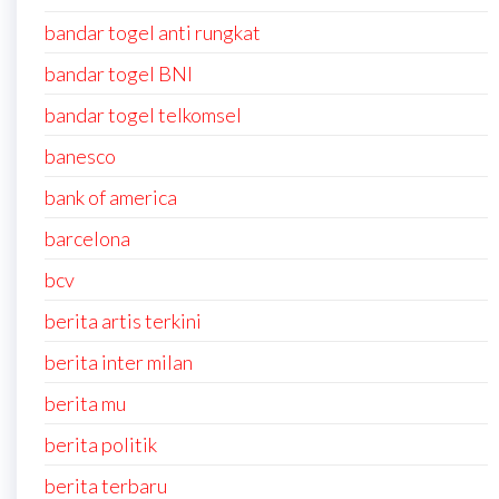
bandar togel anti rungkat
bandar togel BNI
bandar togel telkomsel
banesco
bank of america
barcelona
bcv
berita artis terkini
berita inter milan
berita mu
berita politik
berita terbaru