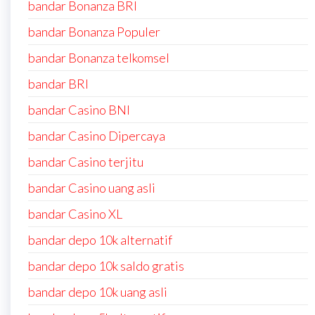
bandar Bonanza BRI
bandar Bonanza Populer
bandar Bonanza telkomsel
bandar BRI
bandar Casino BNI
bandar Casino Dipercaya
bandar Casino terjitu
bandar Casino uang asli
bandar Casino XL
bandar depo 10k alternatif
bandar depo 10k saldo gratis
bandar depo 10k uang asli