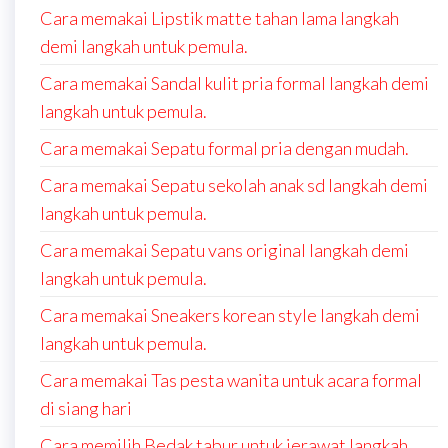
Cara memakai Lipstik matte tahan lama langkah
demi langkah untuk pemula.
Cara memakai Sandal kulit pria formal langkah demi
langkah untuk pemula.
Cara memakai Sepatu formal pria dengan mudah.
Cara memakai Sepatu sekolah anak sd langkah demi
langkah untuk pemula.
Cara memakai Sepatu vans original langkah demi
langkah untuk pemula.
Cara memakai Sneakers korean style langkah demi
langkah untuk pemula.
Cara memakai Tas pesta wanita untuk acara formal
di siang hari
Cara memilih Bedak tabur untuk jerawat langkah