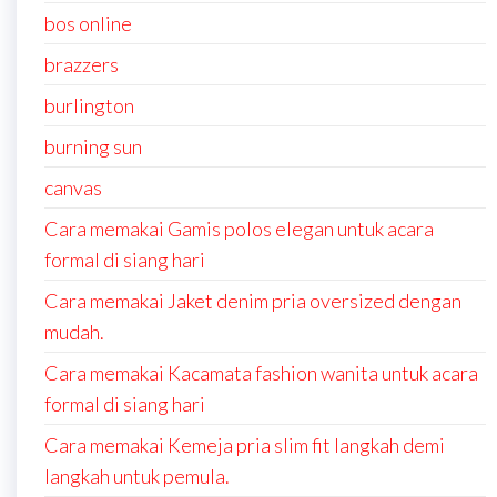
bos online
brazzers
burlington
burning sun
canvas
Cara memakai Gamis polos elegan untuk acara
formal di siang hari
Cara memakai Jaket denim pria oversized dengan
mudah.
Cara memakai Kacamata fashion wanita untuk acara
formal di siang hari
Cara memakai Kemeja pria slim fit langkah demi
langkah untuk pemula.