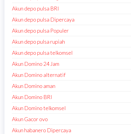
Akun depo pulsa BRI
Akun depo pulsa Dipercaya
Akun depo pulsa Populer
Akun depo pulsa rupiah
Akun depo pulsa telkomsel
Akun Domino 24 Jam
Akun Domino alternatif
Akun Domino aman
Akun Domino BRI
Akun Domino telkomsel
Akun Gacor ovo
Akun habanero Dipercaya