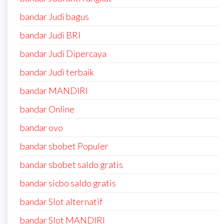
bandar Judi bagus
bandar Judi BRI
bandar Judi Dipercaya
bandar Judi terbaik
bandar MANDIRI
bandar Online
bandar ovo
bandar sbobet Populer
bandar sbobet saldo gratis
bandar sicbo saldo gratis
bandar Slot alternatif
bandar Slot MANDIRI