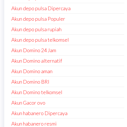
Akun depo pulsa Dipercaya
Akun depo pulsa Populer
Akun depo pulsa rupiah
Akun depo pulsa telkomsel
Akun Domino 24 Jam
Akun Domino alternatif
Akun Domino aman
Akun Domino BRI
Akun Domino telkomsel
Akun Gacor ovo
Akun habanero Dipercaya
Akun habanero resmi