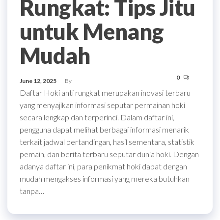
Rungkat: Tips Jitu
untuk Menang
Mudah
0
June 12, 2025
By
Daftar Hoki anti rungkat merupakan inovasi terbaru
yang menyajikan informasi seputar permainan hoki
secara lengkap dan terperinci. Dalam daftar ini,
pengguna dapat melihat berbagai informasi menarik
terkait jadwal pertandingan, hasil sementara, statistik
pemain, dan berita terbaru seputar dunia hoki. Dengan
adanya daftar ini, para penikmat hoki dapat dengan
mudah mengakses informasi yang mereka butuhkan
tanpa…