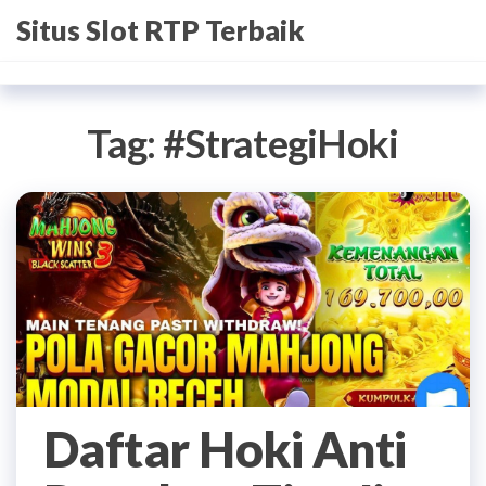
Skip
Situs Slot RTP Terbaik
to
the
content
Tag:
#StrategiHoki
Daftar Hoki Anti