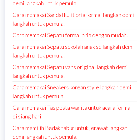
demi langkah untuk pemula.
Cara memakai Sandal kulit pria formal langkah demi
langkah untuk pemula.
Cara memakai Sepatu formal pria dengan mudah.
Cara memakai Sepatu sekolah anak sd langkah demi
langkah untuk pemula.
Cara memakai Sepatu vans original langkah demi
langkah untuk pemula.
Cara memakai Sneakers korean style langkah demi
langkah untuk pemula.
Cara memakai Tas pesta wanita untuk acara formal
di siang hari
Cara memilih Bedak tabur untuk jerawat langkah
demi langkah untuk pemula.