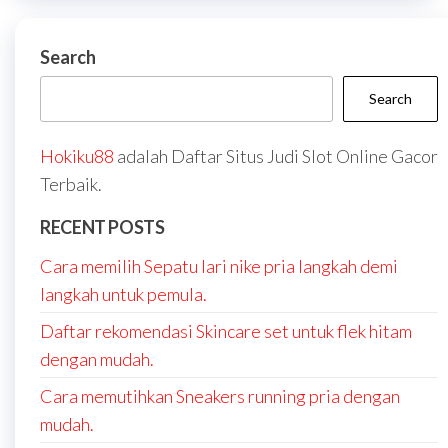
Search
Search
Hokiku88
adalah Daftar Situs Judi Slot Online Gacor
Terbaik.
RECENT POSTS
Cara memilih Sepatu lari nike pria langkah demi
langkah untuk pemula.
Daftar rekomendasi Skincare set untuk flek hitam
dengan mudah.
Cara memutihkan Sneakers running pria dengan
mudah.