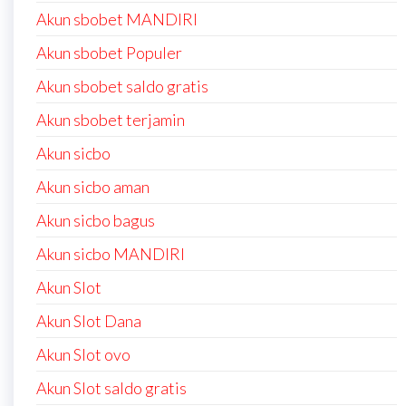
Akun sbobet MANDIRI
Akun sbobet Populer
Akun sbobet saldo gratis
Akun sbobet terjamin
Akun sicbo
Akun sicbo aman
Akun sicbo bagus
Akun sicbo MANDIRI
Akun Slot
Akun Slot Dana
Akun Slot ovo
Akun Slot saldo gratis