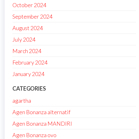
October 2024
September 2024
August 2024
July 2024
March 2024
February 2024
January 2024
CATEGORIES
agartha
Agen Bonanza alternatif
Agen Bonanza MANDIRI
Agen Bonanza ovo