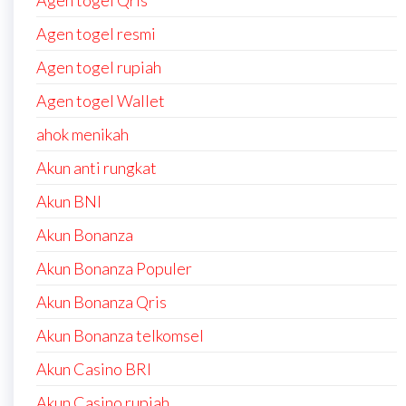
Agen togel Qris
Agen togel resmi
Agen togel rupiah
Agen togel Wallet
ahok menikah
Akun anti rungkat
Akun BNI
Akun Bonanza
Akun Bonanza Populer
Akun Bonanza Qris
Akun Bonanza telkomsel
Akun Casino BRI
Akun Casino rupiah