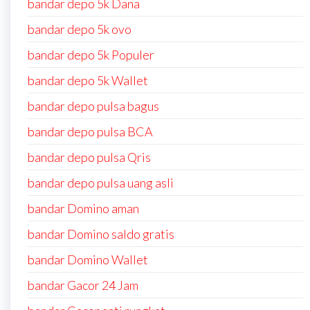
bandar depo 5k Dana
bandar depo 5k ovo
bandar depo 5k Populer
bandar depo 5k Wallet
bandar depo pulsa bagus
bandar depo pulsa BCA
bandar depo pulsa Qris
bandar depo pulsa uang asli
bandar Domino aman
bandar Domino saldo gratis
bandar Domino Wallet
bandar Gacor 24 Jam