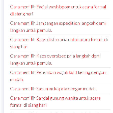
Cara memilih Facial wash bpom untuk acara formal
di siang hari
Cara memilih Jam tangan expedition langkah demi
langkah untuk pemula.
Cara memilih Kaos distro pria untuk acara formal di
siang hari
Cara memilih Kaos oversized pria langkah demi
langkah untuk pemula.
Cara memilih Pelembab wajah kulit kering dengan
mudah.
Cara memilih Sabun muka pria dengan mudah.
Cara memilih Sandal gunung wanita untuk acara
formal di siang hari