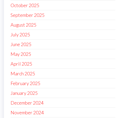
October 2025
September 2025
August 2025
July 2025
June 2025
May 2025
April 2025
March 2025
February 2025
January 2025
December 2024
November 2024