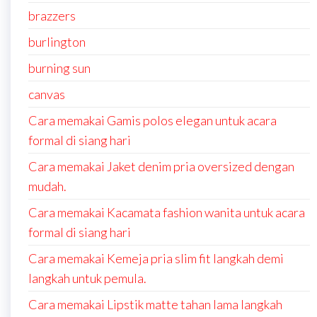
brazzers
burlington
burning sun
canvas
Cara memakai Gamis polos elegan untuk acara
formal di siang hari
Cara memakai Jaket denim pria oversized dengan
mudah.
Cara memakai Kacamata fashion wanita untuk acara
formal di siang hari
Cara memakai Kemeja pria slim fit langkah demi
langkah untuk pemula.
Cara memakai Lipstik matte tahan lama langkah