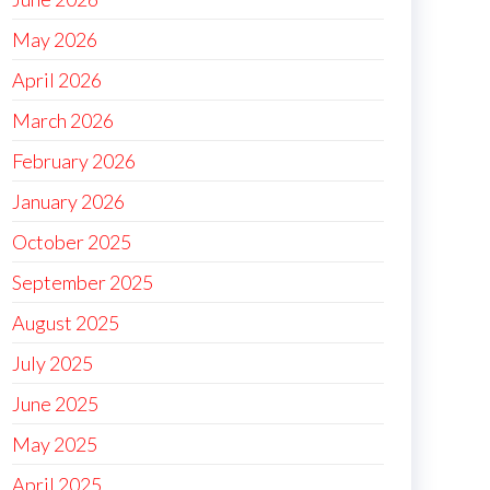
May 2026
April 2026
March 2026
February 2026
January 2026
October 2025
September 2025
August 2025
July 2025
June 2025
May 2025
April 2025