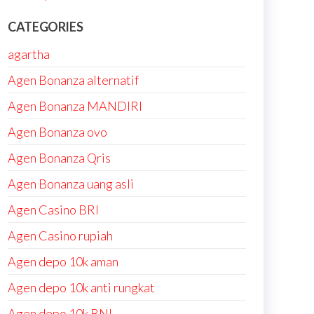
CATEGORIES
agartha
Agen Bonanza alternatif
Agen Bonanza MANDIRI
Agen Bonanza ovo
Agen Bonanza Qris
Agen Bonanza uang asli
Agen Casino BRI
Agen Casino rupiah
Agen depo 10k aman
Agen depo 10k anti rungkat
Agen depo 10k BNI