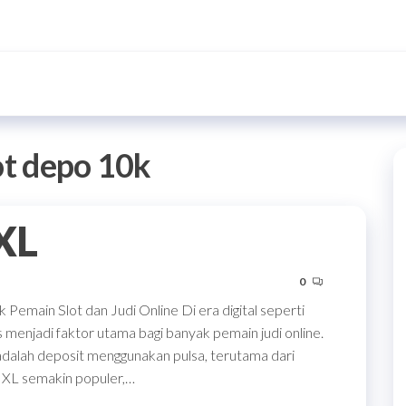
ot depo 10k
XL
0
Pemain Slot dan Judi Online Di era digital seperti
 menjadi faktor utama bagi banyak pemain judi online.
 adalah deposit menggunakan pulsa, terutama dari
k XL semakin populer,…