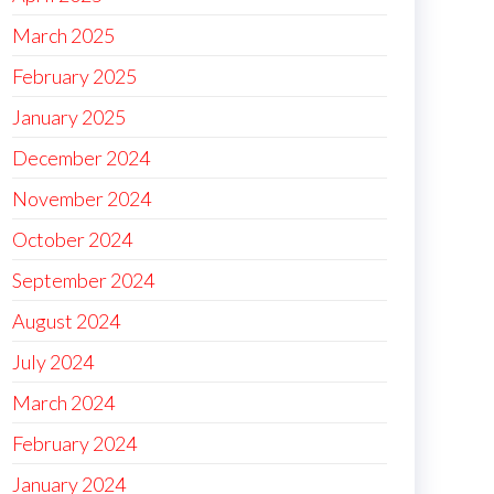
March 2025
February 2025
January 2025
December 2024
November 2024
October 2024
September 2024
August 2024
July 2024
March 2024
February 2024
January 2024