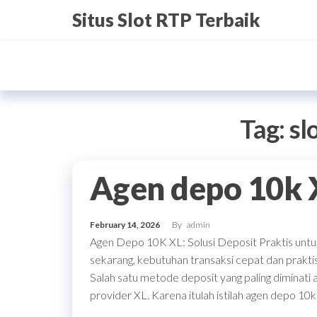
Skip
Situs Slot RTP Terbaik
to
the
content
Tag:
sl
Agen depo 10k 
February 14, 2026
By
admin
Agen Depo 10K XL: Solusi Deposit Praktis untuk 
sekarang, kebutuhan transaksi cepat dan praktis
Salah satu metode deposit yang paling diminati
provider XL. Karena itulah istilah agen depo 10