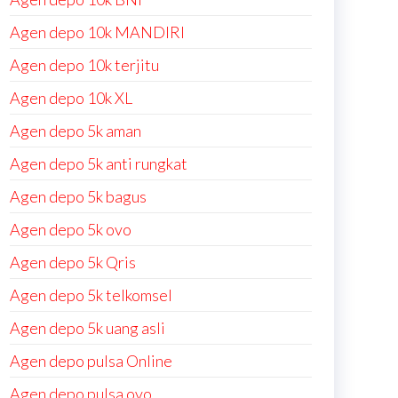
Agen depo 10k MANDIRI
Agen depo 10k terjitu
Agen depo 10k XL
Agen depo 5k aman
Agen depo 5k anti rungkat
Agen depo 5k bagus
Agen depo 5k ovo
Agen depo 5k Qris
Agen depo 5k telkomsel
Agen depo 5k uang asli
Agen depo pulsa Online
Agen depo pulsa ovo