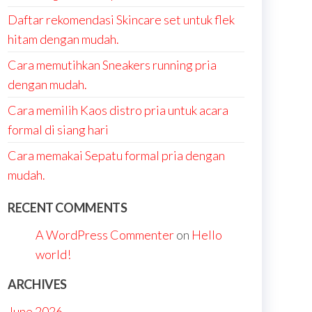
Daftar rekomendasi Skincare set untuk flek
hitam dengan mudah.
Cara memutihkan Sneakers running pria
dengan mudah.
Cara memilih Kaos distro pria untuk acara
formal di siang hari
Cara memakai Sepatu formal pria dengan
mudah.
RECENT COMMENTS
A WordPress Commenter
on
Hello
world!
ARCHIVES
June 2026