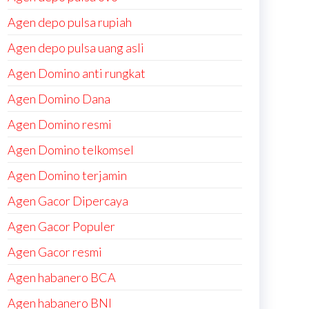
Agen depo pulsa rupiah
Agen depo pulsa uang asli
Agen Domino anti rungkat
Agen Domino Dana
Agen Domino resmi
Agen Domino telkomsel
Agen Domino terjamin
Agen Gacor Dipercaya
Agen Gacor Populer
Agen Gacor resmi
Agen habanero BCA
Agen habanero BNI