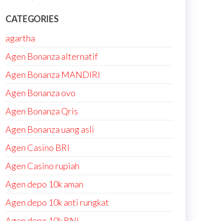
CATEGORIES
agartha
Agen Bonanza alternatif
Agen Bonanza MANDIRI
Agen Bonanza ovo
Agen Bonanza Qris
Agen Bonanza uang asli
Agen Casino BRI
Agen Casino rupiah
Agen depo 10k aman
Agen depo 10k anti rungkat
Agen depo 10k BNI