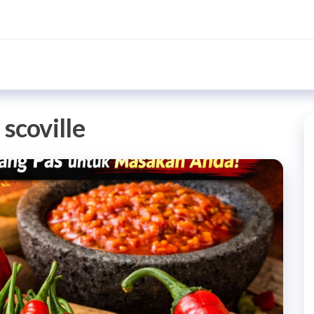
:
scoville