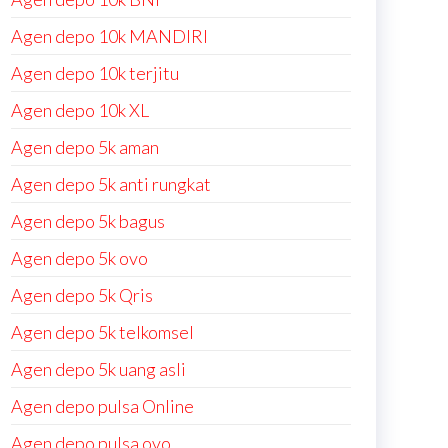
Agen depo 10k MANDIRI
Agen depo 10k terjitu
Agen depo 10k XL
Agen depo 5k aman
Agen depo 5k anti rungkat
Agen depo 5k bagus
Agen depo 5k ovo
Agen depo 5k Qris
Agen depo 5k telkomsel
Agen depo 5k uang asli
Agen depo pulsa Online
Agen depo pulsa ovo