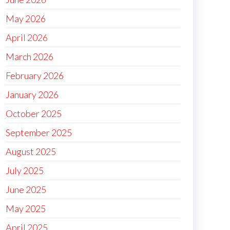
May 2026
April 2026
March 2026
February 2026
January 2026
October 2025
September 2025
August 2025
July 2025
June 2025
May 2025
April 2025