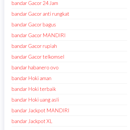
bandar Gacor 24 Jam
bandar Gacor anti rungkat
bandar Gacor bagus
bandar Gacor MANDIRI
bandar Gacor rupiah
bandar Gacor telkomsel
bandar habanero ovo
bandar Hoki aman
bandar Hoki terbaik
bandar Hoki uang asli
bandar Jackpot MANDIRI
bandar Jackpot XL