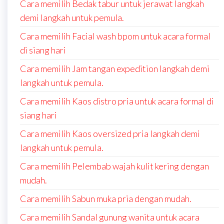
Cara memilih Bedak tabur untuk jerawat langkah
demi langkah untuk pemula.
Cara memilih Facial wash bpom untuk acara formal
di siang hari
Cara memilih Jam tangan expedition langkah demi
langkah untuk pemula.
Cara memilih Kaos distro pria untuk acara formal di
siang hari
Cara memilih Kaos oversized pria langkah demi
langkah untuk pemula.
Cara memilih Pelembab wajah kulit kering dengan
mudah.
Cara memilih Sabun muka pria dengan mudah.
Cara memilih Sandal gunung wanita untuk acara