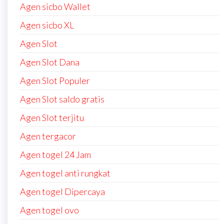
Agen sicbo Wallet
Agen sicbo XL
Agen Slot
Agen Slot Dana
Agen Slot Populer
Agen Slot saldo gratis
Agen Slot terjitu
Agen tergacor
Agen togel 24 Jam
Agen togel anti rungkat
Agen togel Dipercaya
Agen togel ovo