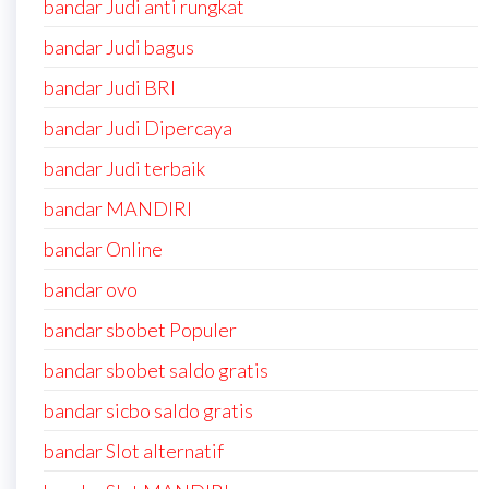
bandar Judi anti rungkat
bandar Judi bagus
bandar Judi BRI
bandar Judi Dipercaya
bandar Judi terbaik
bandar MANDIRI
bandar Online
bandar ovo
bandar sbobet Populer
bandar sbobet saldo gratis
bandar sicbo saldo gratis
bandar Slot alternatif