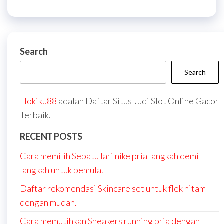
Search
Search
Hokiku88
adalah Daftar Situs Judi Slot Online Gacor
Terbaik.
RECENT POSTS
Cara memilih Sepatu lari nike pria langkah demi
langkah untuk pemula.
Daftar rekomendasi Skincare set untuk flek hitam
dengan mudah.
Cara memutihkan Sneakers running pria dengan