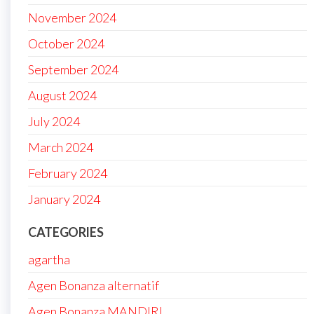
November 2024
October 2024
September 2024
August 2024
July 2024
March 2024
February 2024
January 2024
CATEGORIES
agartha
Agen Bonanza alternatif
Agen Bonanza MANDIRI