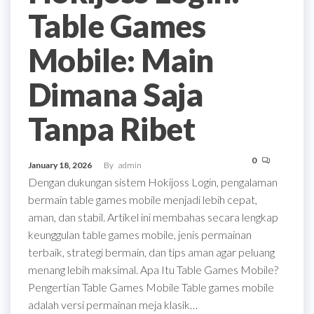
Table Games
Mobile: Main
Dimana Saja
Tanpa Ribet
0
January 18, 2026
By
admin
Dengan dukungan sistem Hokijoss Login, pengalaman
bermain table games mobile menjadi lebih cepat,
aman, dan stabil. Artikel ini membahas secara lengkap
keunggulan table games mobile, jenis permainan
terbaik, strategi bermain, dan tips aman agar peluang
menang lebih maksimal. Apa Itu Table Games Mobile?
Pengertian Table Games Mobile Table games mobile
adalah versi permainan meja klasik…