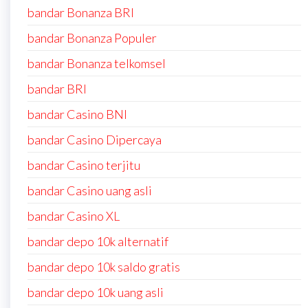
bandar Bonanza BRI
bandar Bonanza Populer
bandar Bonanza telkomsel
bandar BRI
bandar Casino BNI
bandar Casino Dipercaya
bandar Casino terjitu
bandar Casino uang asli
bandar Casino XL
bandar depo 10k alternatif
bandar depo 10k saldo gratis
bandar depo 10k uang asli