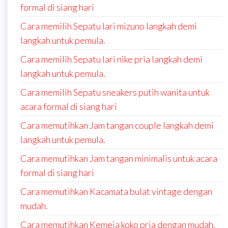
formal di siang hari
Cara memilih Sepatu lari mizuno langkah demi
langkah untuk pemula.
Cara memilih Sepatu lari nike pria langkah demi
langkah untuk pemula.
Cara memilih Sepatu sneakers putih wanita untuk
acara formal di siang hari
Cara memutihkan Jam tangan couple langkah demi
langkah untuk pemula.
Cara memutihkan Jam tangan minimalis untuk acara
formal di siang hari
Cara memutihkan Kacamata bulat vintage dengan
mudah.
Cara memutihkan Kemeja koko pria dengan mudah.