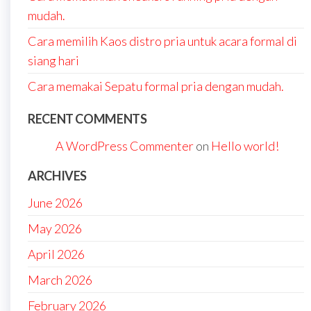
mudah.
Cara memilih Kaos distro pria untuk acara formal di
siang hari
Cara memakai Sepatu formal pria dengan mudah.
RECENT COMMENTS
A WordPress Commenter
on
Hello world!
ARCHIVES
June 2026
May 2026
April 2026
March 2026
February 2026