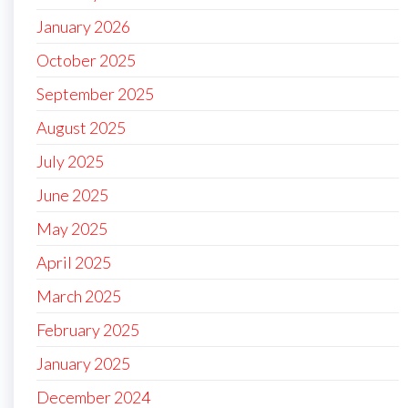
January 2026
October 2025
September 2025
August 2025
July 2025
June 2025
May 2025
April 2025
March 2025
February 2025
January 2025
December 2024