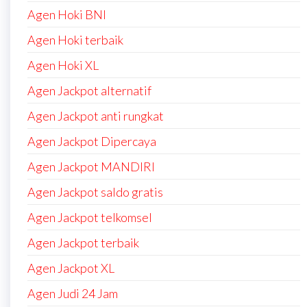
Agen Hoki BNI
Agen Hoki terbaik
Agen Hoki XL
Agen Jackpot alternatif
Agen Jackpot anti rungkat
Agen Jackpot Dipercaya
Agen Jackpot MANDIRI
Agen Jackpot saldo gratis
Agen Jackpot telkomsel
Agen Jackpot terbaik
Agen Jackpot XL
Agen Judi 24 Jam