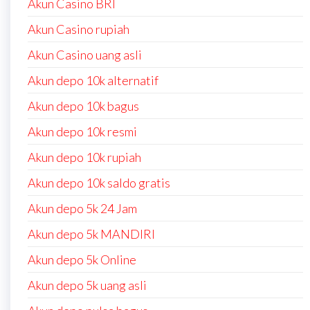
Akun Casino BRI
Akun Casino rupiah
Akun Casino uang asli
Akun depo 10k alternatif
Akun depo 10k bagus
Akun depo 10k resmi
Akun depo 10k rupiah
Akun depo 10k saldo gratis
Akun depo 5k 24 Jam
Akun depo 5k MANDIRI
Akun depo 5k Online
Akun depo 5k uang asli