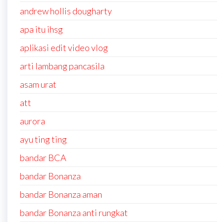
andrew hollis dougharty
apa itu ihsg
aplikasi edit video vlog
arti lambang pancasila
asam urat
att
aurora
ayu ting ting
bandar BCA
bandar Bonanza
bandar Bonanza aman
bandar Bonanza anti rungkat