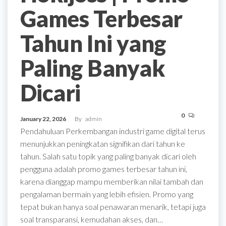
Games Terbesar
Tahun Ini yang
Paling Banyak
Dicari
0
January 22, 2026
By
admin
Pendahuluan Perkembangan industri game digital terus
menunjukkan peningkatan signifikan dari tahun ke
tahun. Salah satu topik yang paling banyak dicari oleh
pengguna adalah promo games terbesar tahun ini,
karena dianggap mampu memberikan nilai tambah dan
pengalaman bermain yang lebih efisien. Promo yang
tepat bukan hanya soal penawaran menarik, tetapi juga
soal transparansi, kemudahan akses, dan…