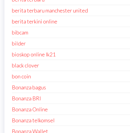
berita terbaru manchester united
berita terkini online
bibcam
bilder
bioskop online lk21
black clover
bon coin
Bonanza bagus
Bonanza BRI
Bonanza Online
Bonanza telkomsel
Bonanza Wallet