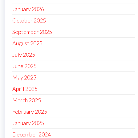
January 2026
October 2025
September 2025
August 2025
July 2025
June 2025
May 2025
April 2025
March 2025
February 2025
January 2025
December 2024