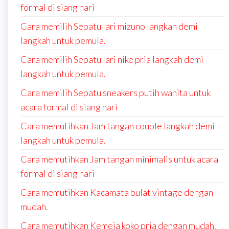
formal di siang hari
Cara memilih Sepatu lari mizuno langkah demi
langkah untuk pemula.
Cara memilih Sepatu lari nike pria langkah demi
langkah untuk pemula.
Cara memilih Sepatu sneakers putih wanita untuk
acara formal di siang hari
Cara memutihkan Jam tangan couple langkah demi
langkah untuk pemula.
Cara memutihkan Jam tangan minimalis untuk acara
formal di siang hari
Cara memutihkan Kacamata bulat vintage dengan
mudah.
Cara memutihkan Kemeja koko pria dengan mudah.