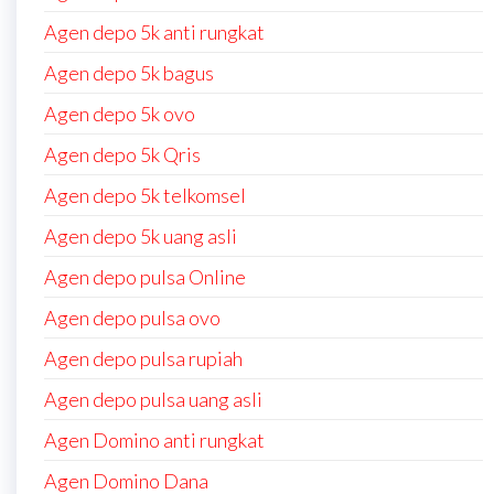
Agen depo 5k anti rungkat
Agen depo 5k bagus
Agen depo 5k ovo
Agen depo 5k Qris
Agen depo 5k telkomsel
Agen depo 5k uang asli
Agen depo pulsa Online
Agen depo pulsa ovo
Agen depo pulsa rupiah
Agen depo pulsa uang asli
Agen Domino anti rungkat
Agen Domino Dana