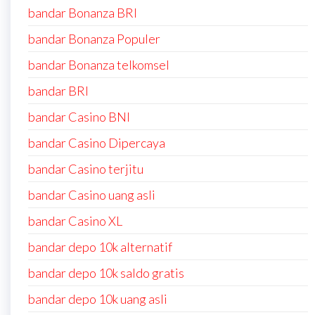
bandar Bonanza BRI
bandar Bonanza Populer
bandar Bonanza telkomsel
bandar BRI
bandar Casino BNI
bandar Casino Dipercaya
bandar Casino terjitu
bandar Casino uang asli
bandar Casino XL
bandar depo 10k alternatif
bandar depo 10k saldo gratis
bandar depo 10k uang asli