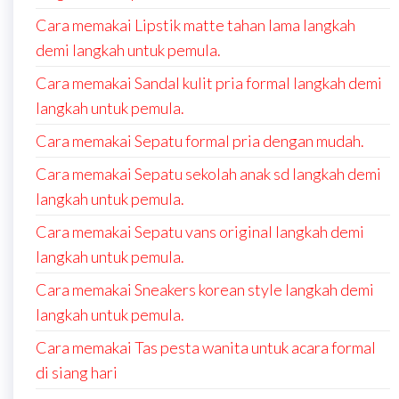
Cara memakai Lipstik matte tahan lama langkah
demi langkah untuk pemula.
Cara memakai Sandal kulit pria formal langkah demi
langkah untuk pemula.
Cara memakai Sepatu formal pria dengan mudah.
Cara memakai Sepatu sekolah anak sd langkah demi
langkah untuk pemula.
Cara memakai Sepatu vans original langkah demi
langkah untuk pemula.
Cara memakai Sneakers korean style langkah demi
langkah untuk pemula.
Cara memakai Tas pesta wanita untuk acara formal
di siang hari