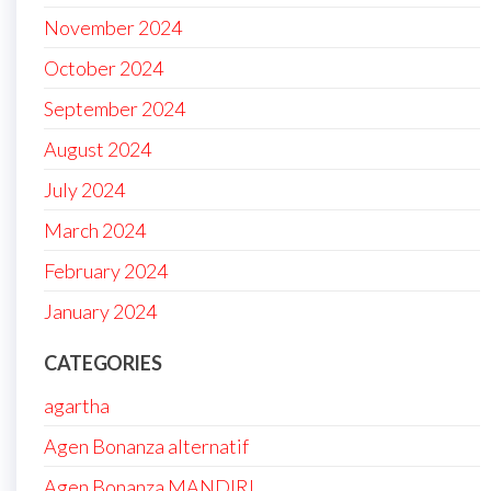
November 2024
October 2024
September 2024
August 2024
July 2024
March 2024
February 2024
January 2024
CATEGORIES
agartha
Agen Bonanza alternatif
Agen Bonanza MANDIRI