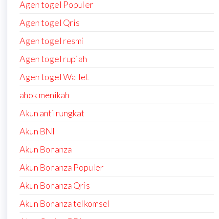
Agen togel Populer
Agen togel Qris
Agen togel resmi
Agen togel rupiah
Agen togel Wallet
ahok menikah
Akun anti rungkat
Akun BNI
Akun Bonanza
Akun Bonanza Populer
Akun Bonanza Qris
Akun Bonanza telkomsel