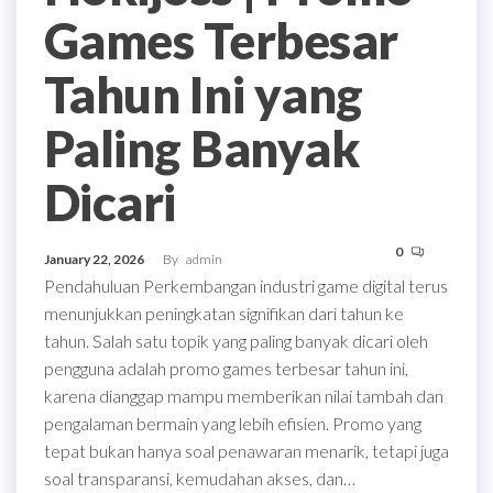
Games Terbesar
Tahun Ini yang
Paling Banyak
Dicari
0
January 22, 2026
By
admin
Pendahuluan Perkembangan industri game digital terus
menunjukkan peningkatan signifikan dari tahun ke
tahun. Salah satu topik yang paling banyak dicari oleh
pengguna adalah promo games terbesar tahun ini,
karena dianggap mampu memberikan nilai tambah dan
pengalaman bermain yang lebih efisien. Promo yang
tepat bukan hanya soal penawaran menarik, tetapi juga
soal transparansi, kemudahan akses, dan…