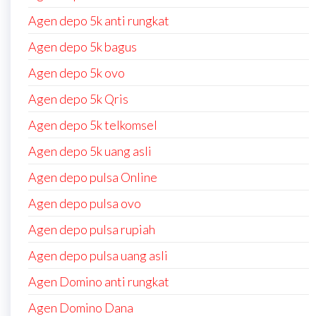
Agen depo 5k anti rungkat
Agen depo 5k bagus
Agen depo 5k ovo
Agen depo 5k Qris
Agen depo 5k telkomsel
Agen depo 5k uang asli
Agen depo pulsa Online
Agen depo pulsa ovo
Agen depo pulsa rupiah
Agen depo pulsa uang asli
Agen Domino anti rungkat
Agen Domino Dana