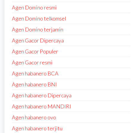
Agen Domino resmi
Agen Domino telkomsel
Agen Domino terjamin
Agen Gacor Dipercaya
Agen Gacor Populer
Agen Gacor resmi
Agen habanero BCA
Agen habanero BNI
Agen habanero Dipercaya
Agen habanero MANDIRI
Agen habanero ovo
Agen habanero terjitu