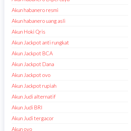
Akun habanero resmi
Akun habanero uang asli
Akun Hoki Qris
Akun Jackpot anti rungkat
Akun Jackpot BCA
Akun Jackpot Dana
Akun Jackpot ovo
Akun Jackpot rupiah
Akun Judi alternatif
Akun Judi BRI
Akun Judi tergacor
Akun ovo