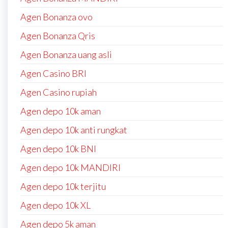
Agen Bonanza ovo
Agen Bonanza Qris
Agen Bonanza uang asli
Agen Casino BRI
Agen Casino rupiah
Agen depo 10k aman
Agen depo 10k anti rungkat
Agen depo 10k BNI
Agen depo 10k MANDIRI
Agen depo 10k terjitu
Agen depo 10k XL
Agen depo 5k aman