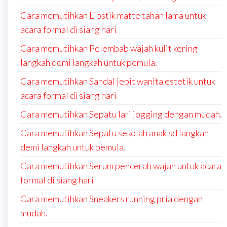
Cara memutihkan Lipstik matte tahan lama untuk
acara formal di siang hari
Cara memutihkan Pelembab wajah kulit kering
langkah demi langkah untuk pemula.
Cara memutihkan Sandal jepit wanita estetik untuk
acara formal di siang hari
Cara memutihkan Sepatu lari jogging dengan mudah.
Cara memutihkan Sepatu sekolah anak sd langkah
demi langkah untuk pemula.
Cara memutihkan Serum pencerah wajah untuk acara
formal di siang hari
Cara memutihkan Sneakers running pria dengan
mudah.