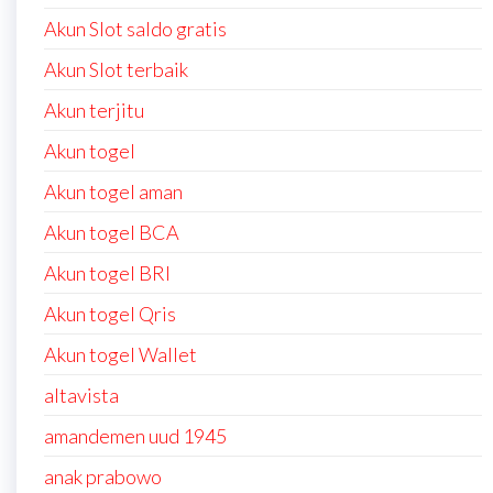
Akun Slot saldo gratis
Akun Slot terbaik
Akun terjitu
Akun togel
Akun togel aman
Akun togel BCA
Akun togel BRI
Akun togel Qris
Akun togel Wallet
altavista
amandemen uud 1945
anak prabowo