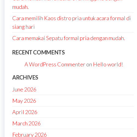
mudah.
Cara memilih Kaos distro pria untuk acara formal di
siang hari
Cara memakai Sepatu formal pria dengan mudah.
RECENT COMMENTS
A WordPress Commenter
on
Hello world!
ARCHIVES
June 2026
May 2026
April 2026
March 2026
February 2026