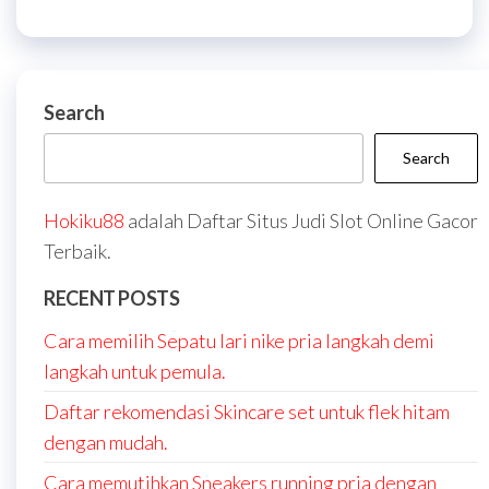
Search
Search
Hokiku88
adalah Daftar Situs Judi Slot Online Gacor
Terbaik.
RECENT POSTS
Cara memilih Sepatu lari nike pria langkah demi
langkah untuk pemula.
Daftar rekomendasi Skincare set untuk flek hitam
dengan mudah.
Cara memutihkan Sneakers running pria dengan