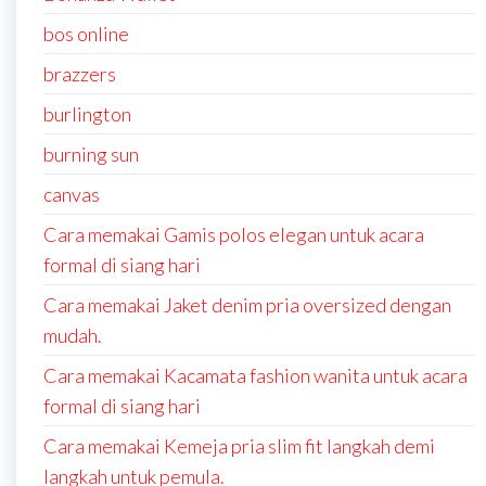
bos online
brazzers
burlington
burning sun
canvas
Cara memakai Gamis polos elegan untuk acara
formal di siang hari
Cara memakai Jaket denim pria oversized dengan
mudah.
Cara memakai Kacamata fashion wanita untuk acara
formal di siang hari
Cara memakai Kemeja pria slim fit langkah demi
langkah untuk pemula.