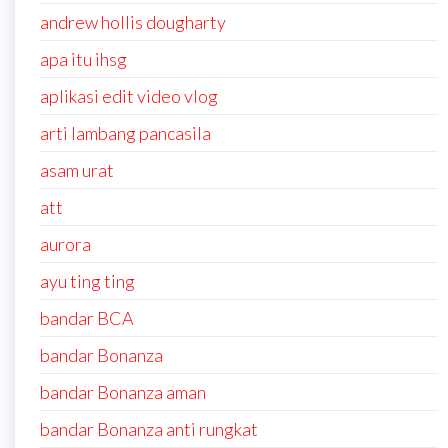
andrew hollis dougharty
apa itu ihsg
aplikasi edit video vlog
arti lambang pancasila
asam urat
att
aurora
ayu ting ting
bandar BCA
bandar Bonanza
bandar Bonanza aman
bandar Bonanza anti rungkat