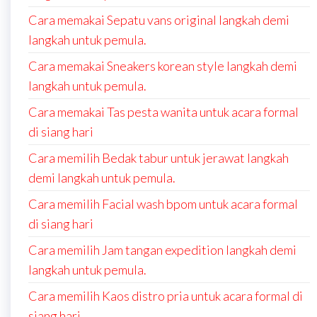
Cara memakai Sepatu vans original langkah demi
langkah untuk pemula.
Cara memakai Sneakers korean style langkah demi
langkah untuk pemula.
Cara memakai Tas pesta wanita untuk acara formal
di siang hari
Cara memilih Bedak tabur untuk jerawat langkah
demi langkah untuk pemula.
Cara memilih Facial wash bpom untuk acara formal
di siang hari
Cara memilih Jam tangan expedition langkah demi
langkah untuk pemula.
Cara memilih Kaos distro pria untuk acara formal di
siang hari