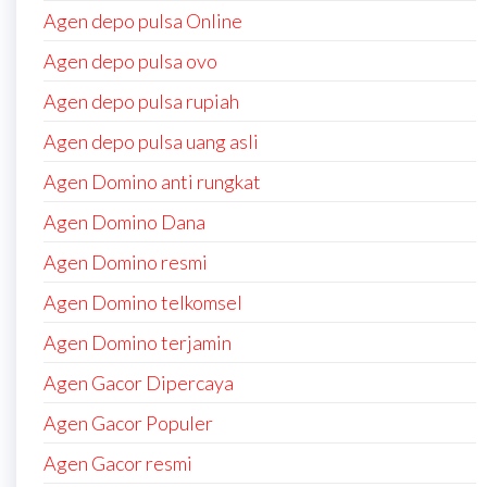
Agen depo pulsa Online
Agen depo pulsa ovo
Agen depo pulsa rupiah
Agen depo pulsa uang asli
Agen Domino anti rungkat
Agen Domino Dana
Agen Domino resmi
Agen Domino telkomsel
Agen Domino terjamin
Agen Gacor Dipercaya
Agen Gacor Populer
Agen Gacor resmi