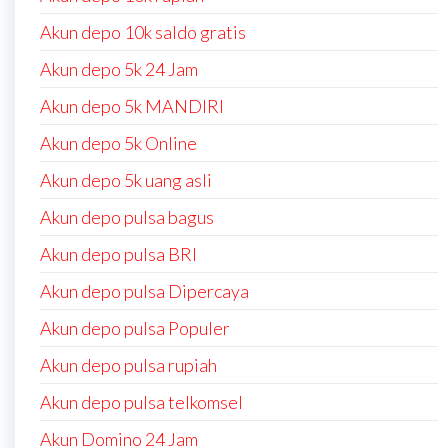
Akun depo 10k saldo gratis
Akun depo 5k 24 Jam
Akun depo 5k MANDIRI
Akun depo 5k Online
Akun depo 5k uang asli
Akun depo pulsa bagus
Akun depo pulsa BRI
Akun depo pulsa Dipercaya
Akun depo pulsa Populer
Akun depo pulsa rupiah
Akun depo pulsa telkomsel
Akun Domino 24 Jam