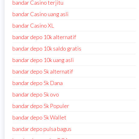
bandar Casino terjitu
bandar Casino uang asli
bandar Casino XL
bandar depo 10k alternatif
bandar depo 10k saldo gratis
bandar depo 10k uang asli
bandar depo 5k alternatif
bandar depo 5k Dana
bandar depo 5k ovo
bandar depo 5k Populer
bandar depo 5k Wallet
bandar depo pulsa bagus