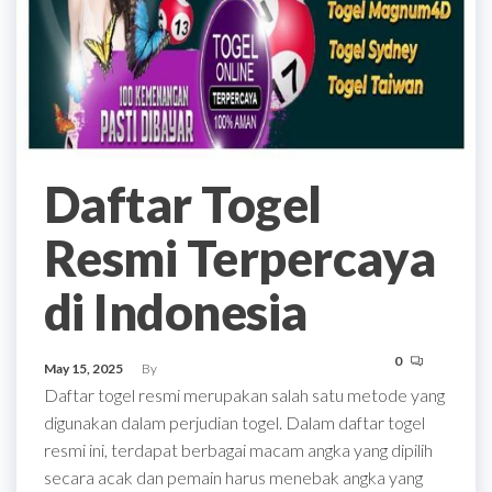
Daftar Togel
Resmi Terpercaya
di Indonesia
0
May 15, 2025
By
Daftar togel resmi merupakan salah satu metode yang
digunakan dalam perjudian togel. Dalam daftar togel
resmi ini, terdapat berbagai macam angka yang dipilih
secara acak dan pemain harus menebak angka yang