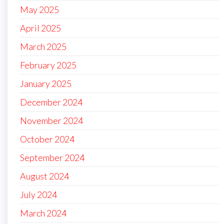
May 2025
April 2025
March 2025
February 2025
January 2025
December 2024
November 2024
October 2024
September 2024
August 2024
July 2024
March 2024