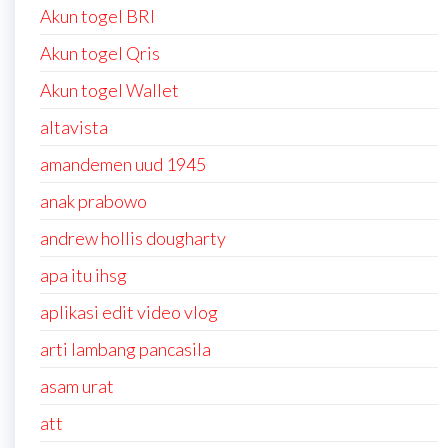
Akun togel BRI
Akun togel Qris
Akun togel Wallet
altavista
amandemen uud 1945
anak prabowo
andrew hollis dougharty
apa itu ihsg
aplikasi edit video vlog
arti lambang pancasila
asam urat
att