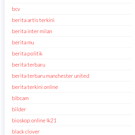
bcv
berita artis terkini
berita inter milan
berita mu
berita politik
berita terbaru
berita terbaru manchester united
berita terkini online
bibcam
bilder
bioskop online lk21
black clover