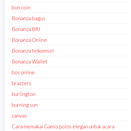
bon coin
Bonanza bagus
Bonanza BRI
Bonanza Online
Bonanza telkomsel
Bonanza Wallet
bos online
brazzers
burlington
burning sun
canvas
Cara memakai Gamis polos elegan untuk acara