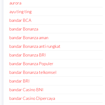
aurora
ayu ting ting
bandar BCA
bandar Bonanza
bandar Bonanza aman
bandar Bonanza anti rungkat
bandar Bonanza BRI
bandar Bonanza Populer
bandar Bonanza telkomsel
bandar BRI
bandar Casino BNI
bandar Casino Dipercaya