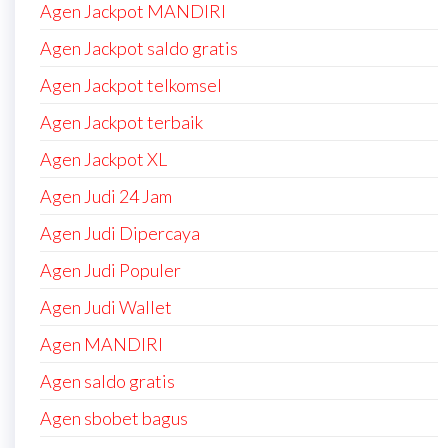
Agen Jackpot MANDIRI
Agen Jackpot saldo gratis
Agen Jackpot telkomsel
Agen Jackpot terbaik
Agen Jackpot XL
Agen Judi 24 Jam
Agen Judi Dipercaya
Agen Judi Populer
Agen Judi Wallet
Agen MANDIRI
Agen saldo gratis
Agen sbobet bagus