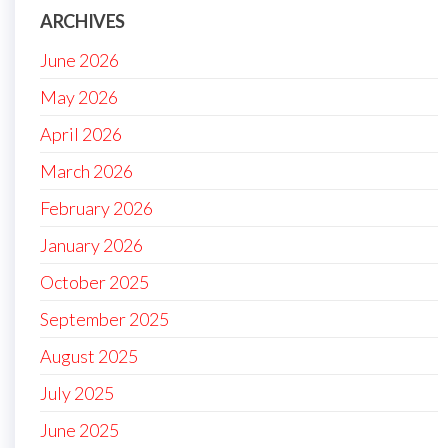
ARCHIVES
June 2026
May 2026
April 2026
March 2026
February 2026
January 2026
October 2025
September 2025
August 2025
July 2025
June 2025