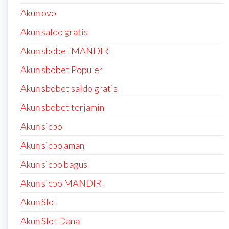
Akun ovo
Akun saldo gratis
Akun sbobet MANDIRI
Akun sbobet Populer
Akun sbobet saldo gratis
Akun sbobet terjamin
Akun sicbo
Akun sicbo aman
Akun sicbo bagus
Akun sicbo MANDIRI
Akun Slot
Akun Slot Dana