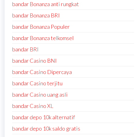
bandar Bonanza anti rungkat
bandar Bonanza BRI
bandar Bonanza Populer
bandar Bonanza telkomsel
bandar BRI
bandar Casino BNI
bandar Casino Dipercaya
bandar Casino terjitu
bandar Casino uang asli
bandar Casino XL
bandar depo 10k alternatif
bandar depo 10k saldo gratis