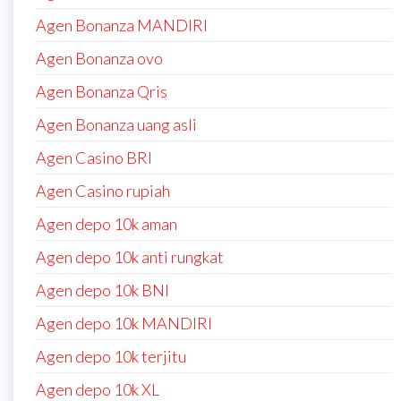
Agen Bonanza MANDIRI
Agen Bonanza ovo
Agen Bonanza Qris
Agen Bonanza uang asli
Agen Casino BRI
Agen Casino rupiah
Agen depo 10k aman
Agen depo 10k anti rungkat
Agen depo 10k BNI
Agen depo 10k MANDIRI
Agen depo 10k terjitu
Agen depo 10k XL