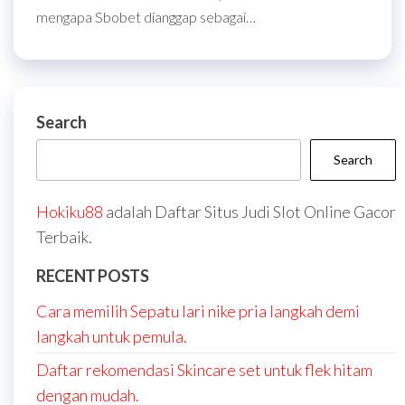
mengapa Sbobet dianggap sebagai…
Search
Search
Hokiku88
adalah Daftar Situs Judi Slot Online Gacor
Terbaik.
RECENT POSTS
Cara memilih Sepatu lari nike pria langkah demi
langkah untuk pemula.
Daftar rekomendasi Skincare set untuk flek hitam
dengan mudah.