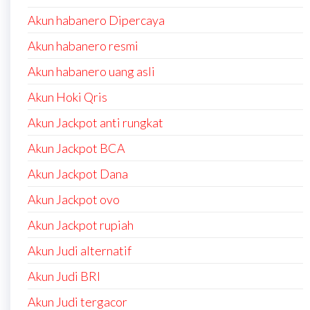
Akun habanero Dipercaya
Akun habanero resmi
Akun habanero uang asli
Akun Hoki Qris
Akun Jackpot anti rungkat
Akun Jackpot BCA
Akun Jackpot Dana
Akun Jackpot ovo
Akun Jackpot rupiah
Akun Judi alternatif
Akun Judi BRI
Akun Judi tergacor