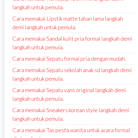
langkah untuk pemula.
Cara memakai Lipstik matte tahan lama langkah
demi langkah untuk pemula.
Cara memakai Sandal kulit pria formal langkah demi
langkah untuk pemula.
Cara memakai Sepatu formal pria dengan mudah.
Cara memakai Sepatu sekolah anak sd langkah demi
langkah untuk pemula.
Cara memakai Sepatu vans original langkah demi
langkah untuk pemula.
Cara memakai Sneakers korean style langkah demi
langkah untuk pemula.
Cara memakai Tas pesta wanita untuk acara formal