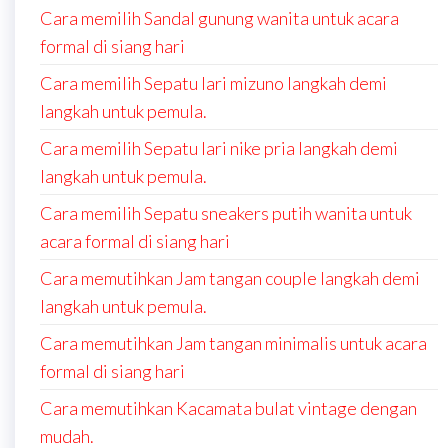
Cara memilih Sandal gunung wanita untuk acara
formal di siang hari
Cara memilih Sepatu lari mizuno langkah demi
langkah untuk pemula.
Cara memilih Sepatu lari nike pria langkah demi
langkah untuk pemula.
Cara memilih Sepatu sneakers putih wanita untuk
acara formal di siang hari
Cara memutihkan Jam tangan couple langkah demi
langkah untuk pemula.
Cara memutihkan Jam tangan minimalis untuk acara
formal di siang hari
Cara memutihkan Kacamata bulat vintage dengan
mudah.