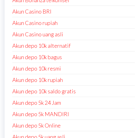
Akun Bonanza telkomsel
Akun Casino BRI
Akun Casino rupiah
Akun Casino uang asli
Akun depo 10k alternatif
Akun depo 10k bagus
Akun depo 10k resmi
Akun depo 10k rupiah
Akun depo 10k saldo gratis
Akun depo 5k 24 Jam
Akun depo 5k MANDIRI
Akun depo 5k Online
Akun depo 5k uang asli