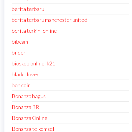
berita terbaru
berita terbaru manchester united
berita terkini online
bibcam
bilder
bioskop online lk21
black clover
bon coin
Bonanza bagus
Bonanza BRI
Bonanza Online
Bonanza telkomsel