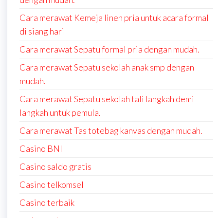
Cara merawat Kemeja linen pria untuk acara formal
di siang hari
Cara merawat Sepatu formal pria dengan mudah.
Cara merawat Sepatu sekolah anak smp dengan
mudah.
Cara merawat Sepatu sekolah tali langkah demi
langkah untuk pemula.
Cara merawat Tas totebag kanvas dengan mudah.
Casino BNI
Casino saldo gratis
Casino telkomsel
Casino terbaik