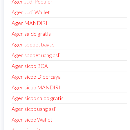
Agen Judi Populer
Agen Judi Wallet
Agen MANDIRI
Agen saldo gratis
Agen sbobet bagus
Agen sbobet uang asli
Agen sicbo BCA
Agen sicbo Dipercaya
Agen sicbo MANDIRI
Agen sicbo saldo gratis
Agen sicbo uang asli
Agen sicbo Wallet