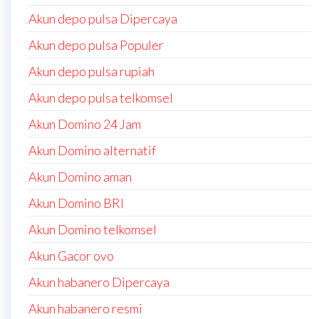
Akun depo pulsa Dipercaya
Akun depo pulsa Populer
Akun depo pulsa rupiah
Akun depo pulsa telkomsel
Akun Domino 24 Jam
Akun Domino alternatif
Akun Domino aman
Akun Domino BRI
Akun Domino telkomsel
Akun Gacor ovo
Akun habanero Dipercaya
Akun habanero resmi