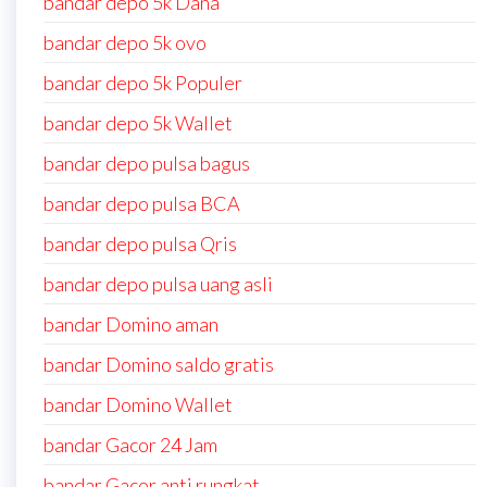
bandar depo 5k Dana
bandar depo 5k ovo
bandar depo 5k Populer
bandar depo 5k Wallet
bandar depo pulsa bagus
bandar depo pulsa BCA
bandar depo pulsa Qris
bandar depo pulsa uang asli
bandar Domino aman
bandar Domino saldo gratis
bandar Domino Wallet
bandar Gacor 24 Jam
bandar Gacor anti rungkat