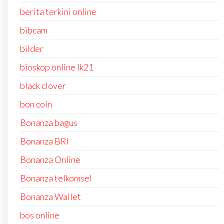
berita terkini online
bibcam
bilder
bioskop online lk21
black clover
bon coin
Bonanza bagus
Bonanza BRI
Bonanza Online
Bonanza telkomsel
Bonanza Wallet
bos online