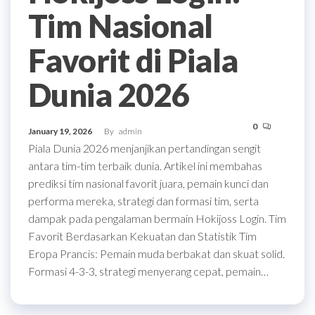
Tim Nasional
Favorit di Piala
Dunia 2026
0
January 19, 2026
By
admin
Piala Dunia 2026 menjanjikan pertandingan sengit
antara tim-tim terbaik dunia. Artikel ini membahas
prediksi tim nasional favorit juara, pemain kunci dan
performa mereka, strategi dan formasi tim, serta
dampak pada pengalaman bermain Hokijoss Login. Tim
Favorit Berdasarkan Kekuatan dan Statistik Tim
Eropa Prancis: Pemain muda berbakat dan skuat solid.
Formasi 4-3-3, strategi menyerang cepat, pemain…