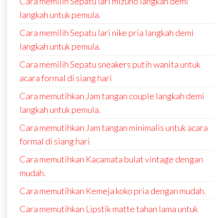
Cara memilih Sepatu lari mizuno langkah demi
langkah untuk pemula.
Cara memilih Sepatu lari nike pria langkah demi
langkah untuk pemula.
Cara memilih Sepatu sneakers putih wanita untuk
acara formal di siang hari
Cara memutihkan Jam tangan couple langkah demi
langkah untuk pemula.
Cara memutihkan Jam tangan minimalis untuk acara
formal di siang hari
Cara memutihkan Kacamata bulat vintage dengan
mudah.
Cara memutihkan Kemeja koko pria dengan mudah.
Cara memutihkan Lipstik matte tahan lama untuk