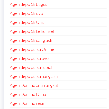
Agen depo 5k bagus
Agen depo 5k ovo
Agen depo 5k Qris
Agen depo 5k telkomsel
Agen depo 5k uang asli
Agen depo pulsa Online
Agen depo pulsa ovo
Agen depo pulsa rupiah
Agen depo pulsa uang asli
Agen Domino anti rungkat
Agen Domino Dana
Agen Domino resmi