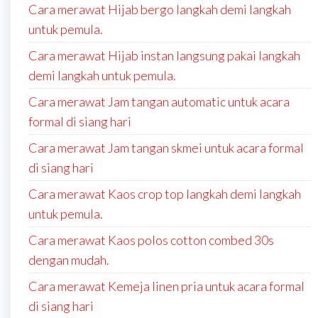
Cara merawat Hijab bergo langkah demi langkah
untuk pemula.
Cara merawat Hijab instan langsung pakai langkah
demi langkah untuk pemula.
Cara merawat Jam tangan automatic untuk acara
formal di siang hari
Cara merawat Jam tangan skmei untuk acara formal
di siang hari
Cara merawat Kaos crop top langkah demi langkah
untuk pemula.
Cara merawat Kaos polos cotton combed 30s
dengan mudah.
Cara merawat Kemeja linen pria untuk acara formal
di siang hari