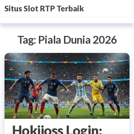
Skip
Situs Slot RTP Terbaik
to
the
content
Tag:
Piala Dunia 2026
Hokijoss Login: