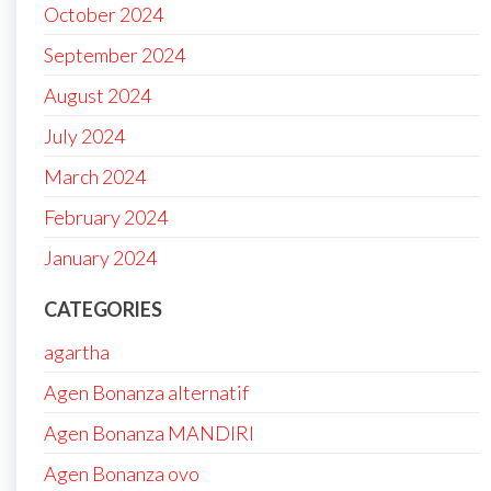
October 2024
September 2024
August 2024
July 2024
March 2024
February 2024
January 2024
CATEGORIES
agartha
Agen Bonanza alternatif
Agen Bonanza MANDIRI
Agen Bonanza ovo