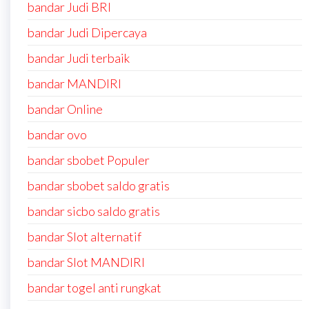
bandar Judi BRI
bandar Judi Dipercaya
bandar Judi terbaik
bandar MANDIRI
bandar Online
bandar ovo
bandar sbobet Populer
bandar sbobet saldo gratis
bandar sicbo saldo gratis
bandar Slot alternatif
bandar Slot MANDIRI
bandar togel anti rungkat