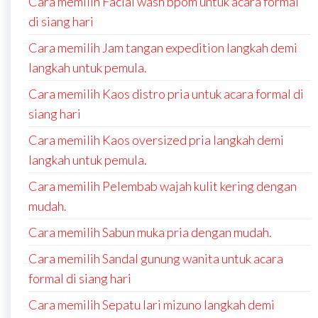
Cara memilih Facial wash bpom untuk acara formal
di siang hari
Cara memilih Jam tangan expedition langkah demi
langkah untuk pemula.
Cara memilih Kaos distro pria untuk acara formal di
siang hari
Cara memilih Kaos oversized pria langkah demi
langkah untuk pemula.
Cara memilih Pelembab wajah kulit kering dengan
mudah.
Cara memilih Sabun muka pria dengan mudah.
Cara memilih Sandal gunung wanita untuk acara
formal di siang hari
Cara memilih Sepatu lari mizuno langkah demi