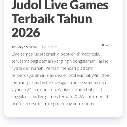
Judol Live Games
Terbaik Tahun
2026
0
January 15, 2026
By
admin
Live games judol semakin populer di Indonesia,
terutama bagi pemain yang ingin pengalaman kasino
nyata dari rumah. Pemain mencari platform
terpercaya, aman, dan dealer profesional. Win11bet
menjadi pilihan terbaik dengan transaksi aman dan
layanan 24 jam nonstop. Artikel ini membahas fitur
unggulan situs live games terbaik 2026, cara memilih
platform resmi, strategi menang untuk pemula…