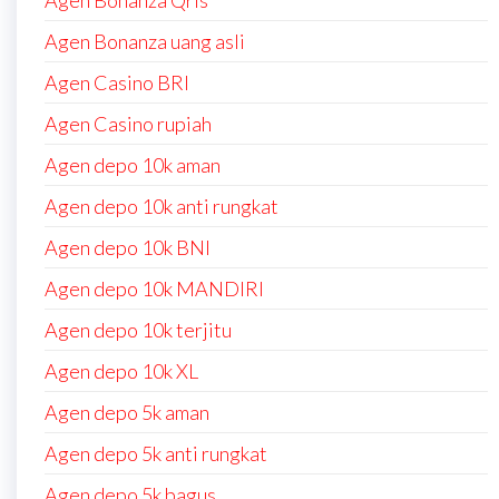
Agen Bonanza Qris
Agen Bonanza uang asli
Agen Casino BRI
Agen Casino rupiah
Agen depo 10k aman
Agen depo 10k anti rungkat
Agen depo 10k BNI
Agen depo 10k MANDIRI
Agen depo 10k terjitu
Agen depo 10k XL
Agen depo 5k aman
Agen depo 5k anti rungkat
Agen depo 5k bagus