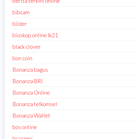
berita terkini online
bibcam
bilder
bioskop online lk21
black clover
bon coin
Bonanza bagus
Bonanza BRI
Bonanza Online
Bonanza telkomsel
Bonanza Wallet
bos online
brazzers