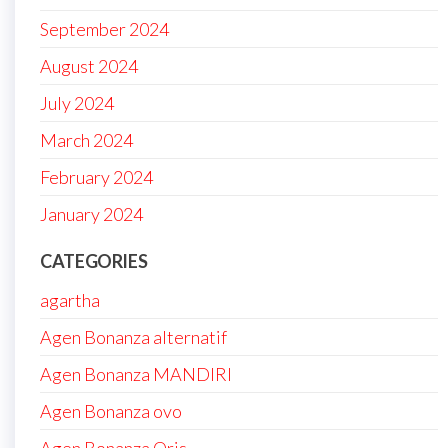
September 2024
August 2024
July 2024
March 2024
February 2024
January 2024
CATEGORIES
agartha
Agen Bonanza alternatif
Agen Bonanza MANDIRI
Agen Bonanza ovo