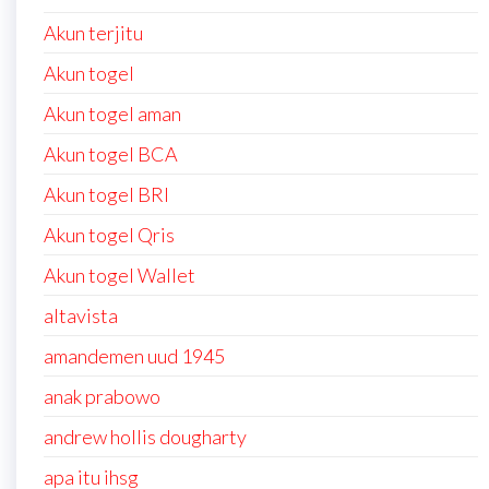
Akun terjitu
Akun togel
Akun togel aman
Akun togel BCA
Akun togel BRI
Akun togel Qris
Akun togel Wallet
altavista
amandemen uud 1945
anak prabowo
andrew hollis dougharty
apa itu ihsg