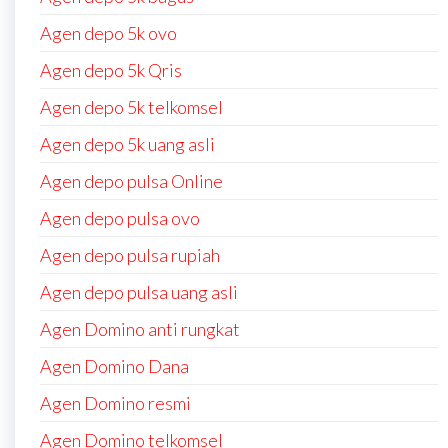
Agen depo 5k ovo
Agen depo 5k Qris
Agen depo 5k telkomsel
Agen depo 5k uang asli
Agen depo pulsa Online
Agen depo pulsa ovo
Agen depo pulsa rupiah
Agen depo pulsa uang asli
Agen Domino anti rungkat
Agen Domino Dana
Agen Domino resmi
Agen Domino telkomsel