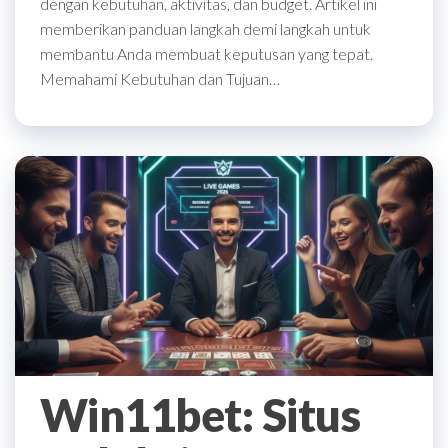
dengan kebutuhan, aktivitas, dan budget. Artikel ini
memberikan panduan langkah demi langkah untuk
membantu Anda membuat keputusan yang tepat.
Memahami Kebutuhan dan Tujuan…
Win11bet: Situs