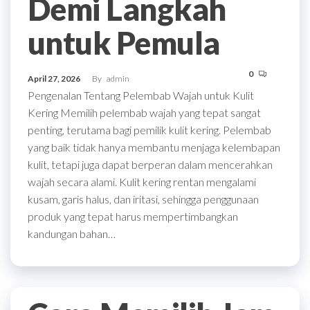
Demi Langkah
untuk Pemula
0
April 27, 2026
By
admin
Pengenalan Tentang Pelembab Wajah untuk Kulit
Kering Memilih pelembab wajah yang tepat sangat
penting, terutama bagi pemilik kulit kering. Pelembab
yang baik tidak hanya membantu menjaga kelembapan
kulit, tetapi juga dapat berperan dalam mencerahkan
wajah secara alami. Kulit kering rentan mengalami
kusam, garis halus, dan iritasi, sehingga penggunaan
produk yang tepat harus mempertimbangkan
kandungan bahan…