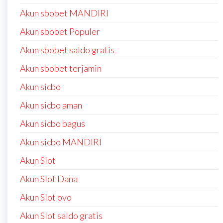
Akun sbobet MANDIRI
Akun sbobet Populer
Akun sbobet saldo gratis
Akun sbobet terjamin
Akun sicbo
Akun sicbo aman
Akun sicbo bagus
Akun sicbo MANDIRI
Akun Slot
Akun Slot Dana
Akun Slot ovo
Akun Slot saldo gratis