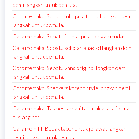
demi langkah untuk pemula.
Cara memakai Sandal kulit pria formal langkah demi
langkah untuk pemula.
Cara memakai Sepatu formal pria dengan mudah.
Cara memakai Sepatu sekolah anak sd langkah demi
langkah untuk pemula.
Cara memakai Sepatu vans original langkah demi
langkah untuk pemula.
Cara memakai Sneakers korean style langkah demi
langkah untuk pemula.
Cara memakai Tas pesta wanita untuk acara formal
di siang hari
Cara memilih Bedak tabur untuk jerawat langkah
demi langkah untuk pemula.