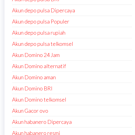
Akun depo pulsa Dipercaya
Akun depo pulsa Populer
Akun depo pulsa rupiah
Akun depo pulsa telkomsel
Akun Domino 24 Jam
Akun Domino alternatif
Akun Domino aman
Akun Domino BRI
Akun Domino telkomsel
Akun Gacor ovo
Akun habanero Dipercaya
Akun habanero resmi