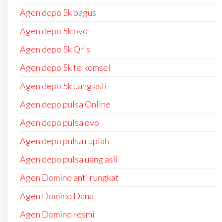
Agen depo 5k bagus
Agen depo 5k ovo
Agen depo 5k Qris
Agen depo 5k telkomsel
Agen depo 5k uang asli
Agen depo pulsa Online
Agen depo pulsa ovo
Agen depo pulsa rupiah
Agen depo pulsa uang asli
Agen Domino anti rungkat
Agen Domino Dana
Agen Domino resmi