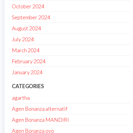
October 2024
September 2024
August 2024
July 2024
March 2024
February 2024
January 2024
CATEGORIES
agartha
Agen Bonanza alternatif
Agen Bonanza MANDIRI
Agen Bonanza ovo