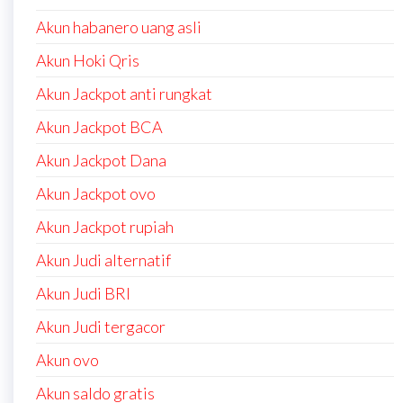
Akun habanero uang asli
Akun Hoki Qris
Akun Jackpot anti rungkat
Akun Jackpot BCA
Akun Jackpot Dana
Akun Jackpot ovo
Akun Jackpot rupiah
Akun Judi alternatif
Akun Judi BRI
Akun Judi tergacor
Akun ovo
Akun saldo gratis