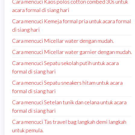
Cara mencuci Kaos polos cotton combed 30s untuk
acara formal di siang hari
Cara mencuci Kemeja formal pria untuk acara formal
di siang hari
Cara mencuci Micellar water dengan mudah.
Cara mencuci Micellar water garnier dengan mudah.
Cara mencuci Sepatu sekolah putih untuk acara
formal di siang hari
Cara mencuci Sepatu sneakers hitam untuk acara
formal di siang hari
Cara mencuci Setelan tunik dan celana untuk acara
formal di siang hari
Cara mencuci Tas travel bag langkah demi langkah
untuk pemula.