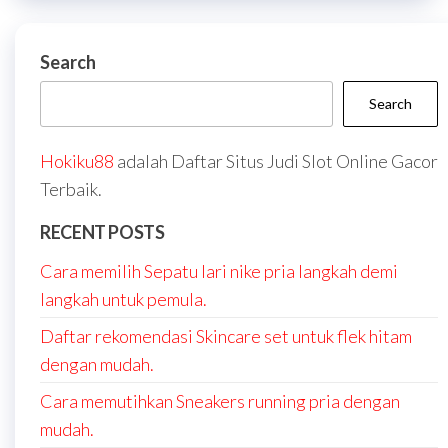
Search
Search
Hokiku88
adalah Daftar Situs Judi Slot Online Gacor
Terbaik.
RECENT POSTS
Cara memilih Sepatu lari nike pria langkah demi
langkah untuk pemula.
Daftar rekomendasi Skincare set untuk flek hitam
dengan mudah.
Cara memutihkan Sneakers running pria dengan
mudah.