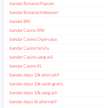
bandar Bonanza Populer
bandar Bonanza telkomsel
bandar BRI
bandar Casino BNI
bandar Casino Dipercaya
bandar Casino terjitu
bandar Casino uang asli
bandar Casino XL
bandar depo 10k alternatif
bandar depo 10k saldo gratis
bandar depo 10k uang asli
bandar depo 5k alternatif