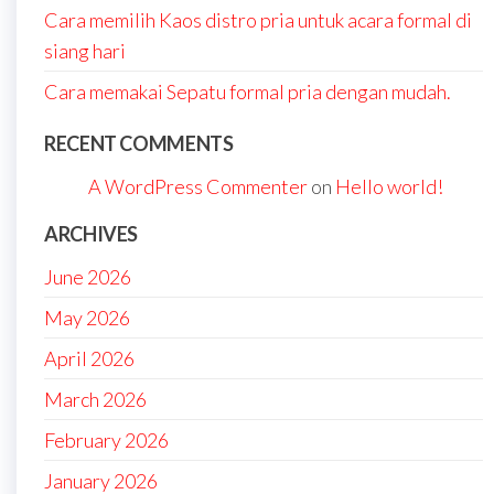
Cara memilih Kaos distro pria untuk acara formal di
siang hari
Cara memakai Sepatu formal pria dengan mudah.
RECENT COMMENTS
A WordPress Commenter
on
Hello world!
ARCHIVES
June 2026
May 2026
April 2026
March 2026
February 2026
January 2026