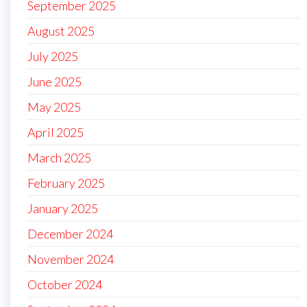
September 2025
August 2025
July 2025
June 2025
May 2025
April 2025
March 2025
February 2025
January 2025
December 2024
November 2024
October 2024