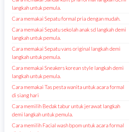
langkah untuk pemula.
Cara memakai Sepatu formal pria dengan mudah.
Cara memakai Sepatu sekolah anak sd langkah demi
langkah untuk pemula.
Cara memakai Sepatu vans original langkah demi
langkah untuk pemula.
Cara memakai Sneakers korean style langkah demi
langkah untuk pemula.
Cara memakai Tas pesta wanita untuk acara formal
di siang hari
Cara memilih Bedak tabur untuk jerawat langkah
demi langkah untuk pemula.
Cara memilih Facial wash bpom untuk acara formal