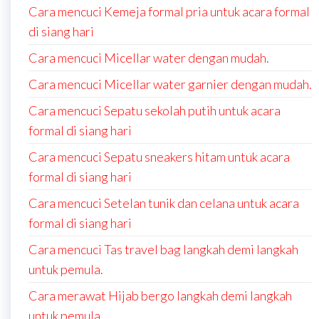
Cara mencuci Kemeja formal pria untuk acara formal
di siang hari
Cara mencuci Micellar water dengan mudah.
Cara mencuci Micellar water garnier dengan mudah.
Cara mencuci Sepatu sekolah putih untuk acara
formal di siang hari
Cara mencuci Sepatu sneakers hitam untuk acara
formal di siang hari
Cara mencuci Setelan tunik dan celana untuk acara
formal di siang hari
Cara mencuci Tas travel bag langkah demi langkah
untuk pemula.
Cara merawat Hijab bergo langkah demi langkah
untuk pemula.