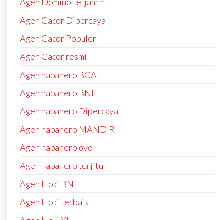
Agen Domino terjamin
Agen Gacor Dipercaya
Agen Gacor Populer
Agen Gacor resmi
Agen habanero BCA
Agen habanero BNI
Agen habanero Dipercaya
Agen habanero MANDIRI
Agen habanero ovo
Agen habanero terjitu
Agen Hoki BNI
Agen Hoki terbaik