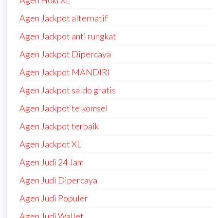
Agen Hoki XL
Agen Jackpot alternatif
Agen Jackpot anti rungkat
Agen Jackpot Dipercaya
Agen Jackpot MANDIRI
Agen Jackpot saldo gratis
Agen Jackpot telkomsel
Agen Jackpot terbaik
Agen Jackpot XL
Agen Judi 24 Jam
Agen Judi Dipercaya
Agen Judi Populer
Agen Judi Wallet