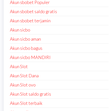
Akun sbobet Populer
Akun sbobet saldo gratis
Akun sbobet terjamin
Akun sicbo
Akun sicbo aman
Akun sicbo bagus
Akun sicbo MANDIRI
Akun Slot
Akun Slot Dana
Akun Slot ovo
Akun Slot saldo gratis
Akun Slot terbaik