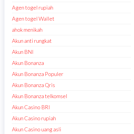
Agen togel rupiah
Agen togel Wallet
ahok menikah
Akun anti rungkat
Akun BNI
Akun Bonanza
Akun Bonanza Populer
Akun Bonanza Qris
Akun Bonanza telkomsel
Akun Casino BRI
Akun Casino rupiah
Akun Casino uang asli