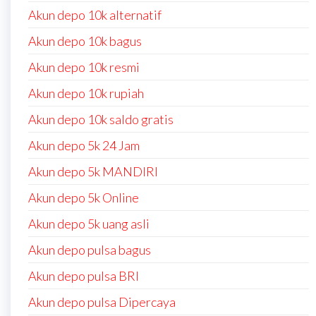
Akun depo 10k alternatif
Akun depo 10k bagus
Akun depo 10k resmi
Akun depo 10k rupiah
Akun depo 10k saldo gratis
Akun depo 5k 24 Jam
Akun depo 5k MANDIRI
Akun depo 5k Online
Akun depo 5k uang asli
Akun depo pulsa bagus
Akun depo pulsa BRI
Akun depo pulsa Dipercaya