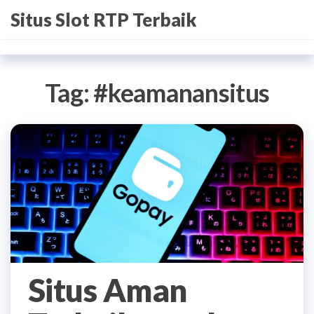
Skip
Situs Slot RTP Terbaik
to
the
content
Tag:
#keamanansitus
Situs Aman