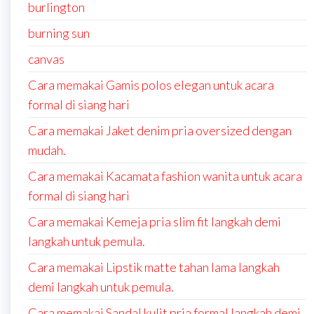
burlington
burning sun
canvas
Cara memakai Gamis polos elegan untuk acara
formal di siang hari
Cara memakai Jaket denim pria oversized dengan
mudah.
Cara memakai Kacamata fashion wanita untuk acara
formal di siang hari
Cara memakai Kemeja pria slim fit langkah demi
langkah untuk pemula.
Cara memakai Lipstik matte tahan lama langkah
demi langkah untuk pemula.
Cara memakai Sandal kulit pria formal langkah demi