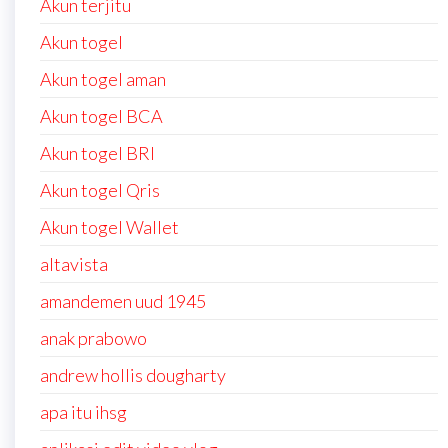
Akun terjitu
Akun togel
Akun togel aman
Akun togel BCA
Akun togel BRI
Akun togel Qris
Akun togel Wallet
altavista
amandemen uud 1945
anak prabowo
andrew hollis dougharty
apa itu ihsg