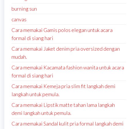
burning sun
canvas
Cara memakai Gamis polos elegan untuk acara
formal di siang hari
Cara memakai Jaket denim pria oversized dengan
mudah.
Cara memakai Kacamata fashion wanita untuk acara
formal di siang hari
Cara memakai Kemeja pria slim fit langkah demi
langkah untuk pemula.
Cara memakai Lipstik matte tahan lama langkah
demi langkah untuk pemula.
Cara memakai Sandal kulit pria formal langkah demi