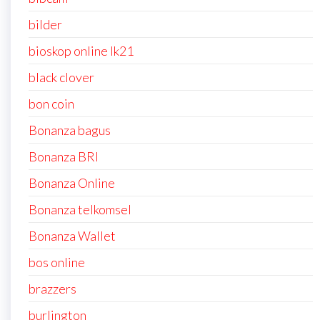
bilder
bioskop online lk21
black clover
bon coin
Bonanza bagus
Bonanza BRI
Bonanza Online
Bonanza telkomsel
Bonanza Wallet
bos online
brazzers
burlington