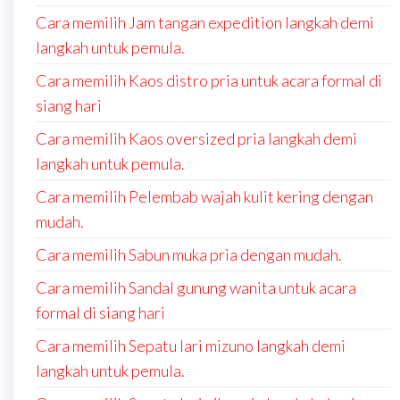
Cara memilih Jam tangan expedition langkah demi
langkah untuk pemula.
Cara memilih Kaos distro pria untuk acara formal di
siang hari
Cara memilih Kaos oversized pria langkah demi
langkah untuk pemula.
Cara memilih Pelembab wajah kulit kering dengan
mudah.
Cara memilih Sabun muka pria dengan mudah.
Cara memilih Sandal gunung wanita untuk acara
formal di siang hari
Cara memilih Sepatu lari mizuno langkah demi
langkah untuk pemula.