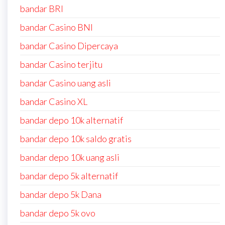
bandar BRI
bandar Casino BNI
bandar Casino Dipercaya
bandar Casino terjitu
bandar Casino uang asli
bandar Casino XL
bandar depo 10k alternatif
bandar depo 10k saldo gratis
bandar depo 10k uang asli
bandar depo 5k alternatif
bandar depo 5k Dana
bandar depo 5k ovo