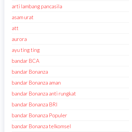
arti lambang pancasila
asam urat
att
aurora
ayu ting ting
bandar BCA
bandar Bonanza
bandar Bonanza aman
bandar Bonanza anti rungkat
bandar Bonanza BRI
bandar Bonanza Populer
bandar Bonanza telkomsel