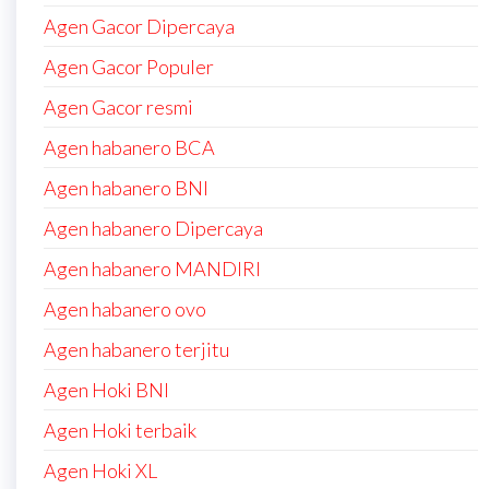
Agen Gacor Dipercaya
Agen Gacor Populer
Agen Gacor resmi
Agen habanero BCA
Agen habanero BNI
Agen habanero Dipercaya
Agen habanero MANDIRI
Agen habanero ovo
Agen habanero terjitu
Agen Hoki BNI
Agen Hoki terbaik
Agen Hoki XL