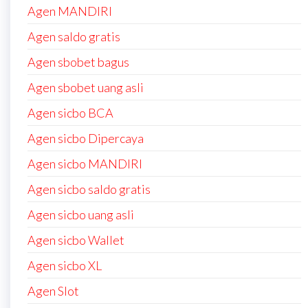
Agen MANDIRI
Agen saldo gratis
Agen sbobet bagus
Agen sbobet uang asli
Agen sicbo BCA
Agen sicbo Dipercaya
Agen sicbo MANDIRI
Agen sicbo saldo gratis
Agen sicbo uang asli
Agen sicbo Wallet
Agen sicbo XL
Agen Slot