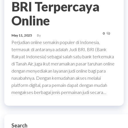
BRI Terpercaya
Online
0
May 11, 2025
By
Perjudian online semakin populer di Indonesia,
termasuk di antaranya adalah Judi BRI. BRI (Bank
Rakyat Indonesia) sebagai salah satu bank terkemuka
di Tanah Air, juga ikut meramaikan pasar taruhan online
dengan menyediakan layanan judi online bagi para
nasabahnya. Dengan kemudahan akses melalui
platform digital, para pemain dapat dengan mudah
mengakses berbagai jenis permainan judi secara…
Search