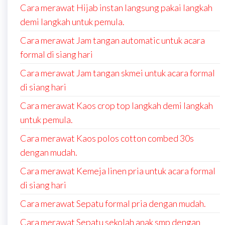
Cara merawat Hijab instan langsung pakai langkah
demi langkah untuk pemula.
Cara merawat Jam tangan automatic untuk acara
formal di siang hari
Cara merawat Jam tangan skmei untuk acara formal
di siang hari
Cara merawat Kaos crop top langkah demi langkah
untuk pemula.
Cara merawat Kaos polos cotton combed 30s
dengan mudah.
Cara merawat Kemeja linen pria untuk acara formal
di siang hari
Cara merawat Sepatu formal pria dengan mudah.
Cara merawat Sepatu sekolah anak smp dengan