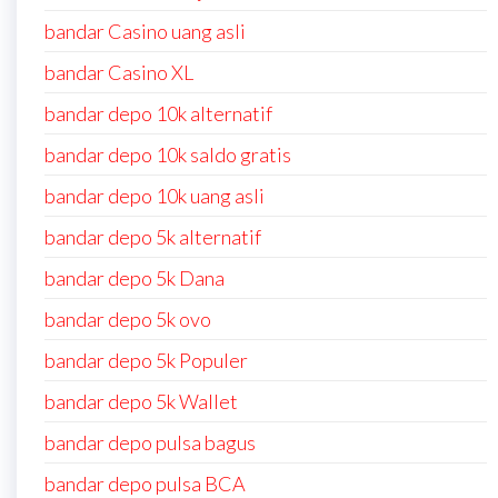
bandar Casino uang asli
bandar Casino XL
bandar depo 10k alternatif
bandar depo 10k saldo gratis
bandar depo 10k uang asli
bandar depo 5k alternatif
bandar depo 5k Dana
bandar depo 5k ovo
bandar depo 5k Populer
bandar depo 5k Wallet
bandar depo pulsa bagus
bandar depo pulsa BCA