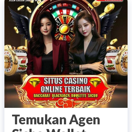
Temukan Agen