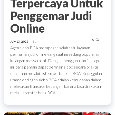
Terpercaya Untuk
Penggemar Judi
Online
0
July 13, 2025
By
Agen sicbo BCA merupakan salah satu layanan
permainan judi online yang saat ini sedang populer di
kalangan masyarakat. Dengan menggunakan jasa agen
ini, para pemain dapat bermain sicbo secara praktis
dan aman melalui sistem perbankan BCA. Keunggulan
utama dari agen sicbo BCA adalah kemudahan dalam
melakukan transaksi keuangan, karena bisa dilakukan
melalui transfer bank BCA…