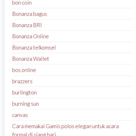
bon coin
Bonanza bagus
Bonanza BRI
Bonanza Online
Bonanza telkomsel
Bonanza Wallet
bos online
brazzers
burlington
burning sun
canvas
Cara memakai Gamis polos elegan untuk acara
formal di siang hari