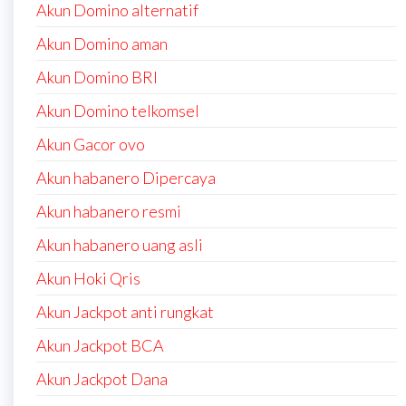
Akun Domino alternatif
Akun Domino aman
Akun Domino BRI
Akun Domino telkomsel
Akun Gacor ovo
Akun habanero Dipercaya
Akun habanero resmi
Akun habanero uang asli
Akun Hoki Qris
Akun Jackpot anti rungkat
Akun Jackpot BCA
Akun Jackpot Dana