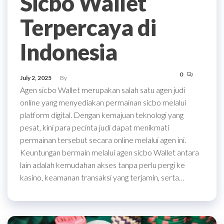
Sicbo Wallet
Terpercaya di
Indonesia
0
July 2, 2025
By
Agen sicbo Wallet merupakan salah satu agen judi
online yang menyediakan permainan sicbo melalui
platform digital. Dengan kemajuan teknologi yang
pesat, kini para pecinta judi dapat menikmati
permainan tersebut secara online melalui agen ini.
Keuntungan bermain melalui agen sicbo Wallet antara
lain adalah kemudahan akses tanpa perlu pergi ke
kasino, keamanan transaksi yang terjamin, serta…