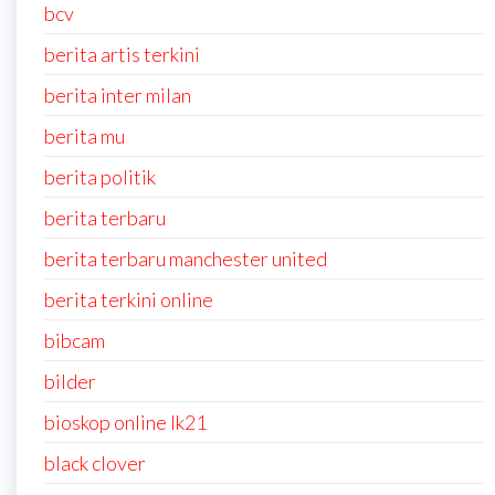
bcv
berita artis terkini
berita inter milan
berita mu
berita politik
berita terbaru
berita terbaru manchester united
berita terkini online
bibcam
bilder
bioskop online lk21
black clover