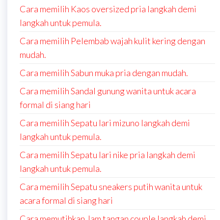
Cara memilih Kaos oversized pria langkah demi
langkah untuk pemula.
Cara memilih Pelembab wajah kulit kering dengan
mudah.
Cara memilih Sabun muka pria dengan mudah.
Cara memilih Sandal gunung wanita untuk acara
formal di siang hari
Cara memilih Sepatu lari mizuno langkah demi
langkah untuk pemula.
Cara memilih Sepatu lari nike pria langkah demi
langkah untuk pemula.
Cara memilih Sepatu sneakers putih wanita untuk
acara formal di siang hari
Cara memutihkan Jam tangan couple langkah demi