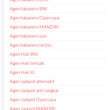
Agen habanero BNI
Agen habanero Dipercaya
Agen habanero MANDIRI
Agen habanero ovo
Agen habanero terjitu
Agen Hoki BNI
Agen Hoki terbaik
Agen Hoki XL
Agen Jackpot alternatif
Agen Jackpot anti rungkat
Agen Jackpot Dipercaya
Agen Jackpot MANDIRI