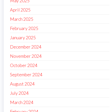
May 2025
April 2025
March 2025
February 2025
January 2025
December 2024
November 2024
October 2024
September 2024
August 2024
July 2024
March 2024
February 2024