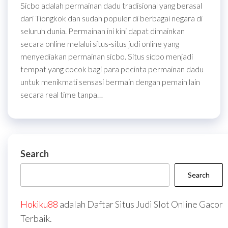
Sicbo adalah permainan dadu tradisional yang berasal
dari Tiongkok dan sudah populer di berbagai negara di
seluruh dunia. Permainan ini kini dapat dimainkan
secara online melalui situs-situs judi online yang
menyediakan permainan sicbo. Situs sicbo menjadi
tempat yang cocok bagi para pecinta permainan dadu
untuk menikmati sensasi bermain dengan pemain lain
secara real time tanpa…
Search
Search
Hokiku88
adalah Daftar Situs Judi Slot Online Gacor
Terbaik.