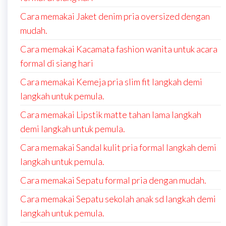
Cara memakai Jaket denim pria oversized dengan
mudah.
Cara memakai Kacamata fashion wanita untuk acara
formal di siang hari
Cara memakai Kemeja pria slim fit langkah demi
langkah untuk pemula.
Cara memakai Lipstik matte tahan lama langkah
demi langkah untuk pemula.
Cara memakai Sandal kulit pria formal langkah demi
langkah untuk pemula.
Cara memakai Sepatu formal pria dengan mudah.
Cara memakai Sepatu sekolah anak sd langkah demi
langkah untuk pemula.