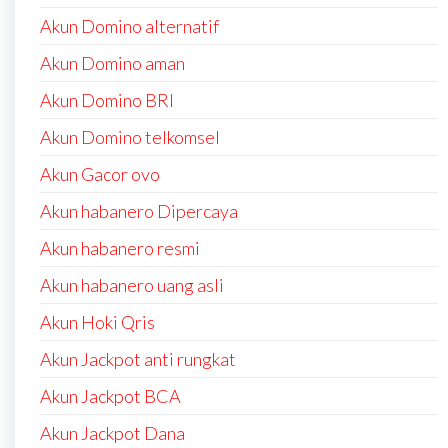
Akun Domino alternatif
Akun Domino aman
Akun Domino BRI
Akun Domino telkomsel
Akun Gacor ovo
Akun habanero Dipercaya
Akun habanero resmi
Akun habanero uang asli
Akun Hoki Qris
Akun Jackpot anti rungkat
Akun Jackpot BCA
Akun Jackpot Dana