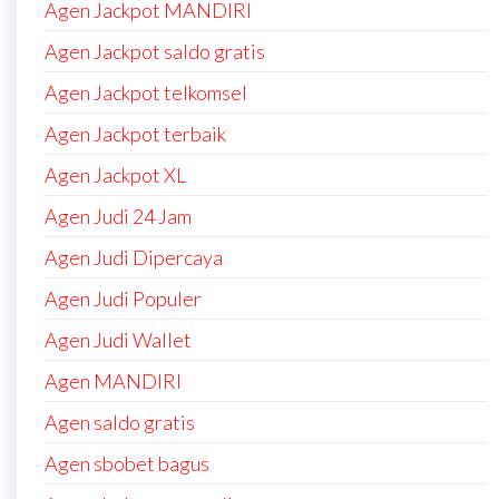
Agen Jackpot MANDIRI
Agen Jackpot saldo gratis
Agen Jackpot telkomsel
Agen Jackpot terbaik
Agen Jackpot XL
Agen Judi 24 Jam
Agen Judi Dipercaya
Agen Judi Populer
Agen Judi Wallet
Agen MANDIRI
Agen saldo gratis
Agen sbobet bagus