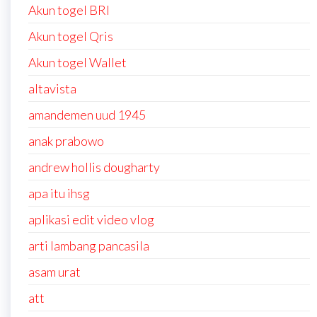
Akun togel BRI
Akun togel Qris
Akun togel Wallet
altavista
amandemen uud 1945
anak prabowo
andrew hollis dougharty
apa itu ihsg
aplikasi edit video vlog
arti lambang pancasila
asam urat
att