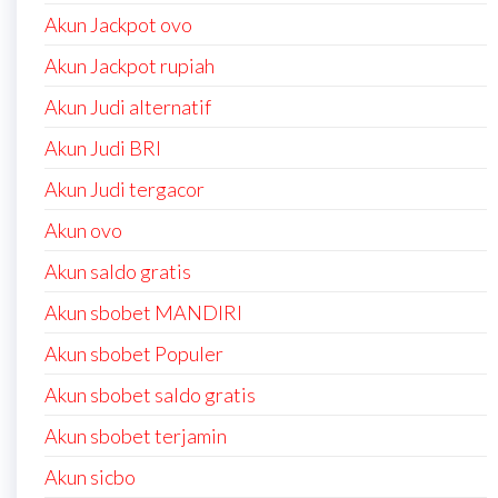
Akun Jackpot ovo
Akun Jackpot rupiah
Akun Judi alternatif
Akun Judi BRI
Akun Judi tergacor
Akun ovo
Akun saldo gratis
Akun sbobet MANDIRI
Akun sbobet Populer
Akun sbobet saldo gratis
Akun sbobet terjamin
Akun sicbo