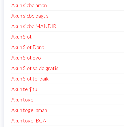
Akun sicbo aman
Akun sicbo bagus
Akun sicbo MANDIRI
Akun Slot
Akun Slot Dana
Akun Slot ovo
Akun Slot saldo gratis
Akun Slot terbaik
Akun terjitu
Akun togel
Akun togel aman
Akun togel BCA