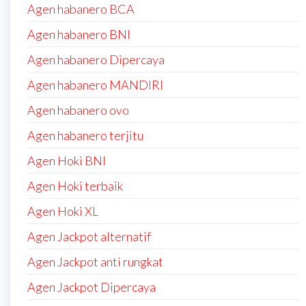
Agen habanero BCA
Agen habanero BNI
Agen habanero Dipercaya
Agen habanero MANDIRI
Agen habanero ovo
Agen habanero terjitu
Agen Hoki BNI
Agen Hoki terbaik
Agen Hoki XL
Agen Jackpot alternatif
Agen Jackpot anti rungkat
Agen Jackpot Dipercaya