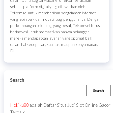
dalam Dunia Digital Habanero Telkomsel adalah
sebuah platform digital yang ditawarkan oleh
Telkomsel untuk memberikan pengalaman internet
yang lebih baik dan inovatif bagi penggunanya. Dengan
perkembangan teknologi yang pesat, Telkomsel terus
berinovasi untuk memastikan bahwa pelanggan
mereka mendapatkan layanan yang optimal, baik
dalam hal kecepatan, kualitas, maupun kenyamanan.
Di…
Search
Search
Hokiku88
adalah Daftar Situs Judi Slot Online Gacor
Terbaik.