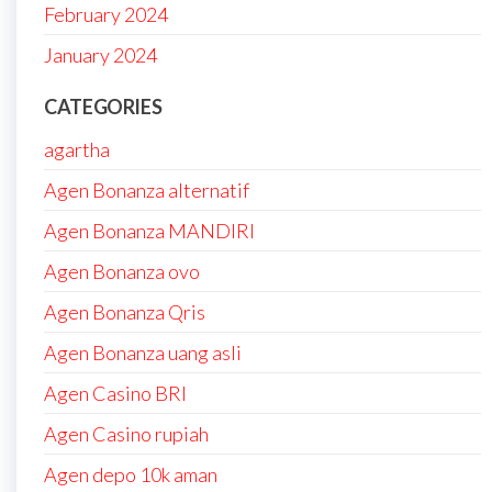
February 2024
January 2024
CATEGORIES
agartha
Agen Bonanza alternatif
Agen Bonanza MANDIRI
Agen Bonanza ovo
Agen Bonanza Qris
Agen Bonanza uang asli
Agen Casino BRI
Agen Casino rupiah
Agen depo 10k aman