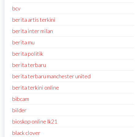
bcv
berita artis terkini
berita inter milan
berita mu
berita politik
berita terbaru
berita terbaru manchester united
berita terkini online
bibcam
bilder
bioskop online lk21
black clover