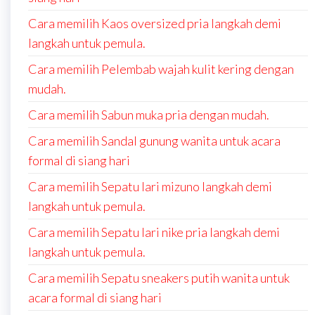
Cara memilih Kaos oversized pria langkah demi
langkah untuk pemula.
Cara memilih Pelembab wajah kulit kering dengan
mudah.
Cara memilih Sabun muka pria dengan mudah.
Cara memilih Sandal gunung wanita untuk acara
formal di siang hari
Cara memilih Sepatu lari mizuno langkah demi
langkah untuk pemula.
Cara memilih Sepatu lari nike pria langkah demi
langkah untuk pemula.
Cara memilih Sepatu sneakers putih wanita untuk
acara formal di siang hari