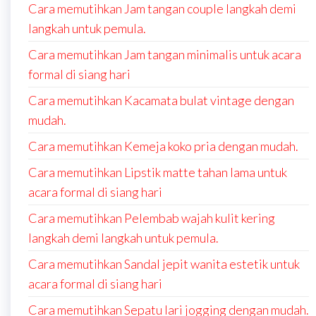
Cara memutihkan Jam tangan couple langkah demi
langkah untuk pemula.
Cara memutihkan Jam tangan minimalis untuk acara
formal di siang hari
Cara memutihkan Kacamata bulat vintage dengan
mudah.
Cara memutihkan Kemeja koko pria dengan mudah.
Cara memutihkan Lipstik matte tahan lama untuk
acara formal di siang hari
Cara memutihkan Pelembab wajah kulit kering
langkah demi langkah untuk pemula.
Cara memutihkan Sandal jepit wanita estetik untuk
acara formal di siang hari
Cara memutihkan Sepatu lari jogging dengan mudah.