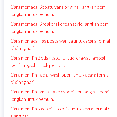
Cara memakai Sepatu vans original langkah demi
langkah untuk pemula.
Cara memakai Sneakers korean style langkah demi
langkah untuk pemula.
Cara memakai Tas pesta wanita untuk acara formal
di siang hari
Cara memilih Bedak tabur untuk jerawat langkah
demi langkah untuk pemula.
Cara memilih Facial wash bpom untuk acara formal
di siang hari
Cara memilih Jam tangan expedition langkah demi
langkah untuk pemula.
Cara memilih Kaos distro pria untuk acara formal di
siang hari