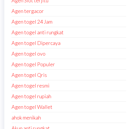
Agen Slot terjitu
Agen tergacor
Agen togel 24 Jam
Agen togel anti rungkat
Agen togel Dipercaya
Agen togel ovo
Agen togel Populer
Agen togel Qris
Agen togel resmi
Agen togel rupiah
Agen togel Wallet
ahok menikah
Akun anti rungkat