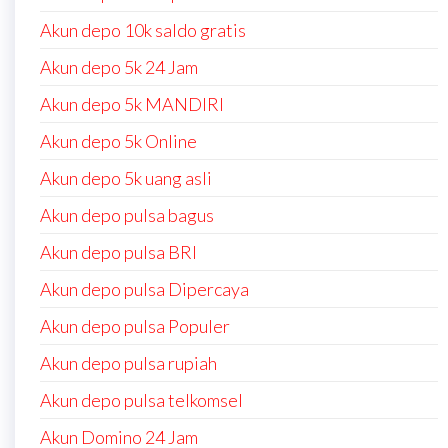
Akun depo 10k saldo gratis
Akun depo 5k 24 Jam
Akun depo 5k MANDIRI
Akun depo 5k Online
Akun depo 5k uang asli
Akun depo pulsa bagus
Akun depo pulsa BRI
Akun depo pulsa Dipercaya
Akun depo pulsa Populer
Akun depo pulsa rupiah
Akun depo pulsa telkomsel
Akun Domino 24 Jam