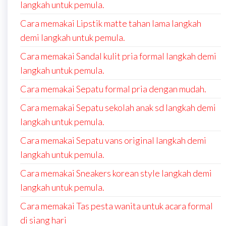
langkah untuk pemula.
Cara memakai Lipstik matte tahan lama langkah
demi langkah untuk pemula.
Cara memakai Sandal kulit pria formal langkah demi
langkah untuk pemula.
Cara memakai Sepatu formal pria dengan mudah.
Cara memakai Sepatu sekolah anak sd langkah demi
langkah untuk pemula.
Cara memakai Sepatu vans original langkah demi
langkah untuk pemula.
Cara memakai Sneakers korean style langkah demi
langkah untuk pemula.
Cara memakai Tas pesta wanita untuk acara formal
di siang hari