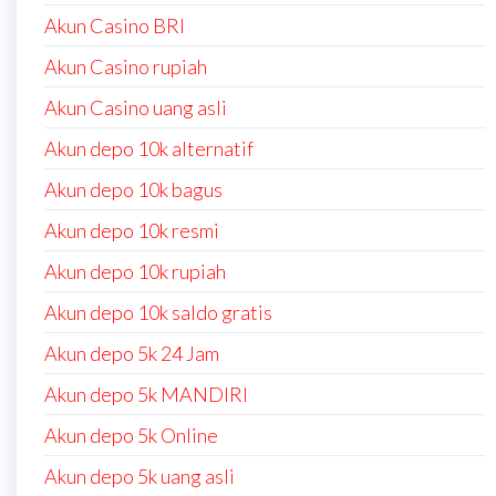
Akun Casino BRI
Akun Casino rupiah
Akun Casino uang asli
Akun depo 10k alternatif
Akun depo 10k bagus
Akun depo 10k resmi
Akun depo 10k rupiah
Akun depo 10k saldo gratis
Akun depo 5k 24 Jam
Akun depo 5k MANDIRI
Akun depo 5k Online
Akun depo 5k uang asli