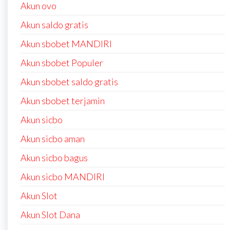
Akun ovo
Akun saldo gratis
Akun sbobet MANDIRI
Akun sbobet Populer
Akun sbobet saldo gratis
Akun sbobet terjamin
Akun sicbo
Akun sicbo aman
Akun sicbo bagus
Akun sicbo MANDIRI
Akun Slot
Akun Slot Dana