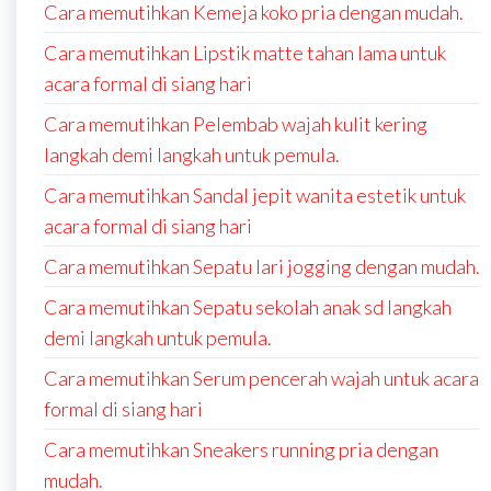
Cara memutihkan Kemeja koko pria dengan mudah.
Cara memutihkan Lipstik matte tahan lama untuk
acara formal di siang hari
Cara memutihkan Pelembab wajah kulit kering
langkah demi langkah untuk pemula.
Cara memutihkan Sandal jepit wanita estetik untuk
acara formal di siang hari
Cara memutihkan Sepatu lari jogging dengan mudah.
Cara memutihkan Sepatu sekolah anak sd langkah
demi langkah untuk pemula.
Cara memutihkan Serum pencerah wajah untuk acara
formal di siang hari
Cara memutihkan Sneakers running pria dengan
mudah.