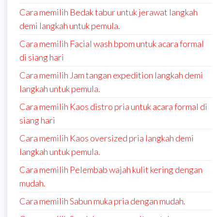
Cara memilih Bedak tabur untuk jerawat langkah
demi langkah untuk pemula.
Cara memilih Facial wash bpom untuk acara formal
di siang hari
Cara memilih Jam tangan expedition langkah demi
langkah untuk pemula.
Cara memilih Kaos distro pria untuk acara formal di
siang hari
Cara memilih Kaos oversized pria langkah demi
langkah untuk pemula.
Cara memilih Pelembab wajah kulit kering dengan
mudah.
Cara memilih Sabun muka pria dengan mudah.