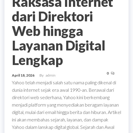
Raksasa Internet
dari Direktori
Web hingga
Layanan Digital
Lengkap
0
April 18, 2026
By
admin
Yahoo telah menjadi salah satu nama paling dikenal di
dunia internet sejak era awal 1990-an. Berawal dari
direktori web sederhana, Yahoo kini berkembang
menjadi platform yang menyediakan beragam layanan
digital, mulai dari email hingga berita dan hiburan. Artikel
ini akan membahas sejarah, layanan, dan dampak
Yahoo dalam lanskap digital global. Sejarah dan Awal