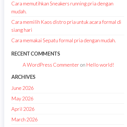
Cara memutihkan Sneakers running pria dengan
mudah.
Cara memilih Kaos distro pria untuk acara formal di
siang hari
Cara memakai Sepatu formal pria dengan mudah.
RECENT COMMENTS
A WordPress Commenter
on
Hello world!
ARCHIVES
June 2026
May 2026
April 2026
March 2026