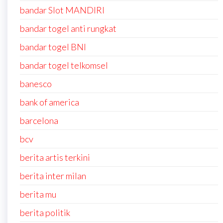
bandar Slot MANDIRI
bandar togel anti rungkat
bandar togel BNI
bandar togel telkomsel
banesco
bank of america
barcelona
bcv
berita artis terkini
berita inter milan
berita mu
berita politik