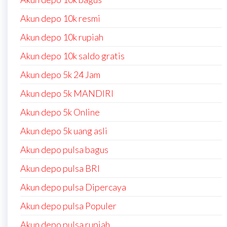
Akun depo 10k resmi
Akun depo 10k rupiah
Akun depo 10k saldo gratis
Akun depo 5k 24 Jam
Akun depo 5k MANDIRI
Akun depo 5k Online
Akun depo 5k uang asli
Akun depo pulsa bagus
Akun depo pulsa BRI
Akun depo pulsa Dipercaya
Akun depo pulsa Populer
Akun depo pulsa rupiah