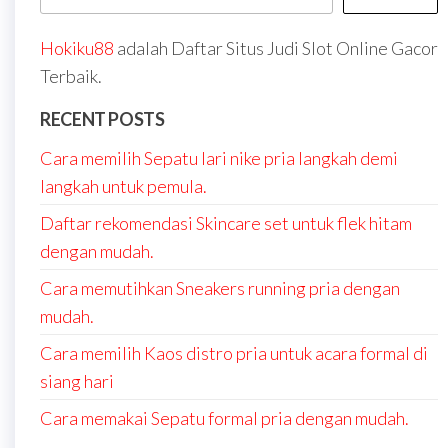
Hokiku88
adalah Daftar Situs Judi Slot Online Gacor
Terbaik.
RECENT POSTS
Cara memilih Sepatu lari nike pria langkah demi
langkah untuk pemula.
Daftar rekomendasi Skincare set untuk flek hitam
dengan mudah.
Cara memutihkan Sneakers running pria dengan
mudah.
Cara memilih Kaos distro pria untuk acara formal di
siang hari
Cara memakai Sepatu formal pria dengan mudah.