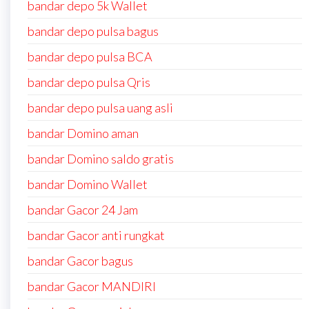
bandar depo 5k Wallet
bandar depo pulsa bagus
bandar depo pulsa BCA
bandar depo pulsa Qris
bandar depo pulsa uang asli
bandar Domino aman
bandar Domino saldo gratis
bandar Domino Wallet
bandar Gacor 24 Jam
bandar Gacor anti rungkat
bandar Gacor bagus
bandar Gacor MANDIRI