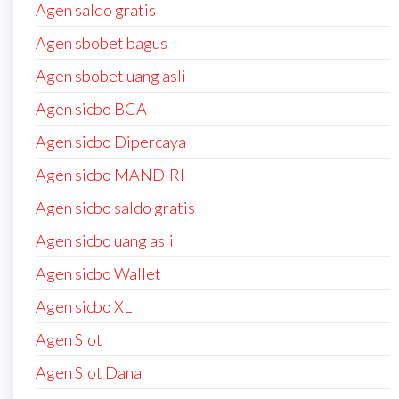
Agen saldo gratis
Agen sbobet bagus
Agen sbobet uang asli
Agen sicbo BCA
Agen sicbo Dipercaya
Agen sicbo MANDIRI
Agen sicbo saldo gratis
Agen sicbo uang asli
Agen sicbo Wallet
Agen sicbo XL
Agen Slot
Agen Slot Dana