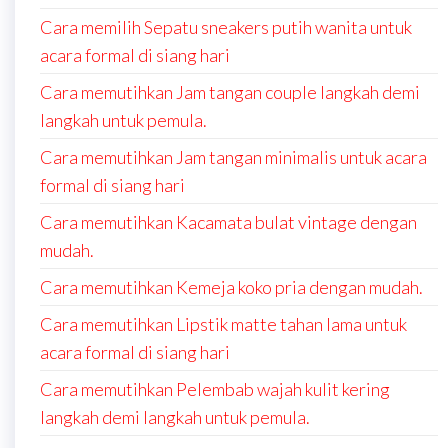
Cara memilih Sepatu sneakers putih wanita untuk
acara formal di siang hari
Cara memutihkan Jam tangan couple langkah demi
langkah untuk pemula.
Cara memutihkan Jam tangan minimalis untuk acara
formal di siang hari
Cara memutihkan Kacamata bulat vintage dengan
mudah.
Cara memutihkan Kemeja koko pria dengan mudah.
Cara memutihkan Lipstik matte tahan lama untuk
acara formal di siang hari
Cara memutihkan Pelembab wajah kulit kering
langkah demi langkah untuk pemula.