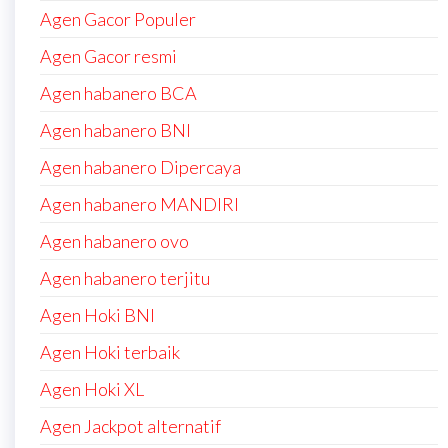
Agen Gacor Populer
Agen Gacor resmi
Agen habanero BCA
Agen habanero BNI
Agen habanero Dipercaya
Agen habanero MANDIRI
Agen habanero ovo
Agen habanero terjitu
Agen Hoki BNI
Agen Hoki terbaik
Agen Hoki XL
Agen Jackpot alternatif