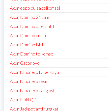
Akun depo pulsa telkomsel
Akun Domino 24 Jam
Akun Domino alternatif
Akun Domino aman
Akun Domino BRI
Akun Domino telkomsel
Akun Gacor ovo
Akun habanero Dipercaya
Akun habanero resmi
Akun habanero uang asli
Akun Hoki Qris
Akun Jackpot anti rungkat