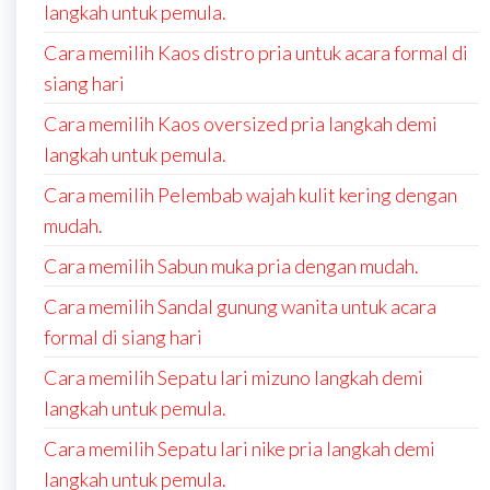
langkah untuk pemula.
Cara memilih Kaos distro pria untuk acara formal di
siang hari
Cara memilih Kaos oversized pria langkah demi
langkah untuk pemula.
Cara memilih Pelembab wajah kulit kering dengan
mudah.
Cara memilih Sabun muka pria dengan mudah.
Cara memilih Sandal gunung wanita untuk acara
formal di siang hari
Cara memilih Sepatu lari mizuno langkah demi
langkah untuk pemula.
Cara memilih Sepatu lari nike pria langkah demi
langkah untuk pemula.