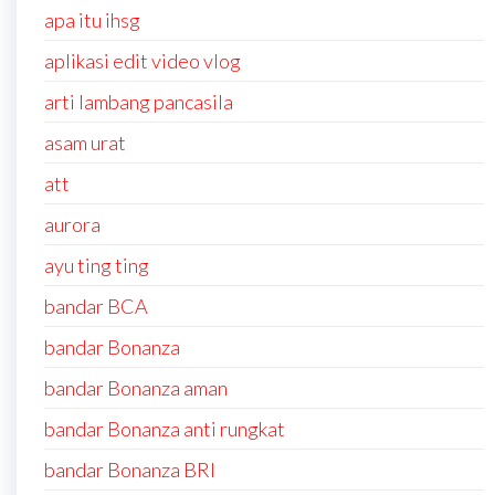
apa itu ihsg
aplikasi edit video vlog
arti lambang pancasila
asam urat
att
aurora
ayu ting ting
bandar BCA
bandar Bonanza
bandar Bonanza aman
bandar Bonanza anti rungkat
bandar Bonanza BRI