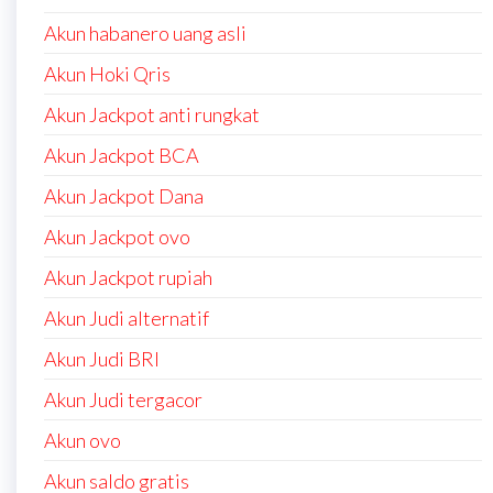
Akun habanero uang asli
Akun Hoki Qris
Akun Jackpot anti rungkat
Akun Jackpot BCA
Akun Jackpot Dana
Akun Jackpot ovo
Akun Jackpot rupiah
Akun Judi alternatif
Akun Judi BRI
Akun Judi tergacor
Akun ovo
Akun saldo gratis