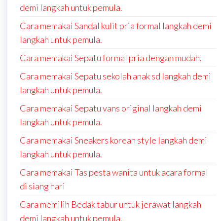
demi langkah untuk pemula.
Cara memakai Sandal kulit pria formal langkah demi
langkah untuk pemula.
Cara memakai Sepatu formal pria dengan mudah.
Cara memakai Sepatu sekolah anak sd langkah demi
langkah untuk pemula.
Cara memakai Sepatu vans original langkah demi
langkah untuk pemula.
Cara memakai Sneakers korean style langkah demi
langkah untuk pemula.
Cara memakai Tas pesta wanita untuk acara formal
di siang hari
Cara memilih Bedak tabur untuk jerawat langkah
demi langkah untuk pemula.