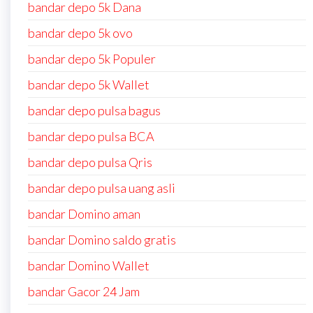
bandar depo 5k Dana
bandar depo 5k ovo
bandar depo 5k Populer
bandar depo 5k Wallet
bandar depo pulsa bagus
bandar depo pulsa BCA
bandar depo pulsa Qris
bandar depo pulsa uang asli
bandar Domino aman
bandar Domino saldo gratis
bandar Domino Wallet
bandar Gacor 24 Jam