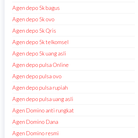
Agen depo 5k bagus
Agen depo 5k ovo
Agen depo 5k Qris
Agen depo 5k telkomsel
Agen depo 5k uang asli
Agen depo pulsa Online
Agen depo pulsa ovo
Agen depo pulsa rupiah
Agen depo pulsa uang asli
Agen Domino anti rungkat
Agen Domino Dana
Agen Domino resmi