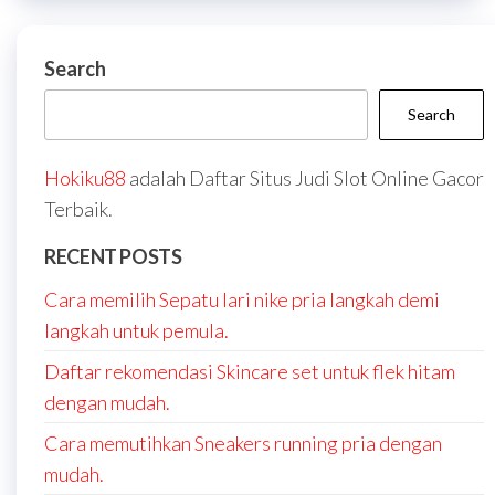
Search
Search
Hokiku88
adalah Daftar Situs Judi Slot Online Gacor
Terbaik.
RECENT POSTS
Cara memilih Sepatu lari nike pria langkah demi
langkah untuk pemula.
Daftar rekomendasi Skincare set untuk flek hitam
dengan mudah.
Cara memutihkan Sneakers running pria dengan
mudah.