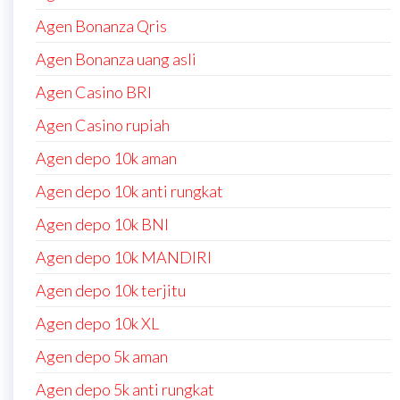
Agen Bonanza Qris
Agen Bonanza uang asli
Agen Casino BRI
Agen Casino rupiah
Agen depo 10k aman
Agen depo 10k anti rungkat
Agen depo 10k BNI
Agen depo 10k MANDIRI
Agen depo 10k terjitu
Agen depo 10k XL
Agen depo 5k aman
Agen depo 5k anti rungkat