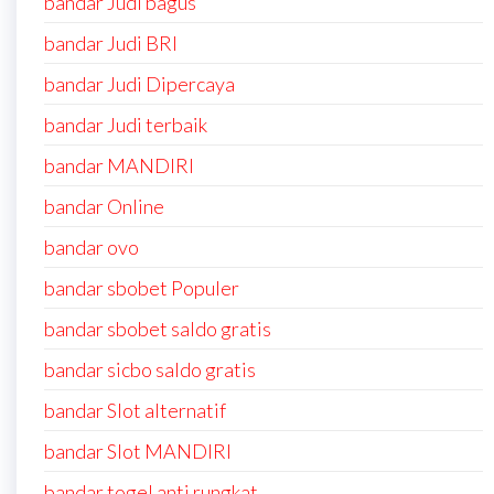
bandar Judi bagus
bandar Judi BRI
bandar Judi Dipercaya
bandar Judi terbaik
bandar MANDIRI
bandar Online
bandar ovo
bandar sbobet Populer
bandar sbobet saldo gratis
bandar sicbo saldo gratis
bandar Slot alternatif
bandar Slot MANDIRI
bandar togel anti rungkat