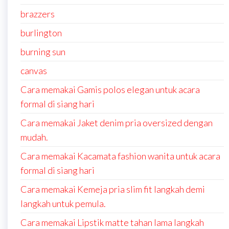
brazzers
burlington
burning sun
canvas
Cara memakai Gamis polos elegan untuk acara
formal di siang hari
Cara memakai Jaket denim pria oversized dengan
mudah.
Cara memakai Kacamata fashion wanita untuk acara
formal di siang hari
Cara memakai Kemeja pria slim fit langkah demi
langkah untuk pemula.
Cara memakai Lipstik matte tahan lama langkah