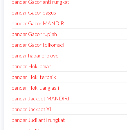
bandar Gacor anti rungkat
bandar Gacor bagus
bandar Gacor MANDIRI
bandar Gacor rupiah
bandar Gacor telkomsel
bandar habanero ovo
bandar Hoki aman
bandar Hoki terbaik
bandar Hoki uang asli
bandar Jackpot MANDIRI
bandar Jackpot XL
bandar Judi anti rungkat