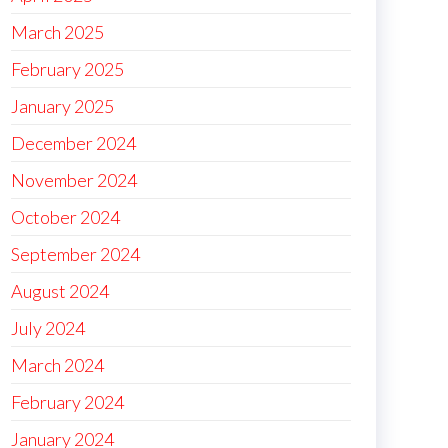
March 2025
February 2025
January 2025
December 2024
November 2024
October 2024
September 2024
August 2024
July 2024
March 2024
February 2024
January 2024