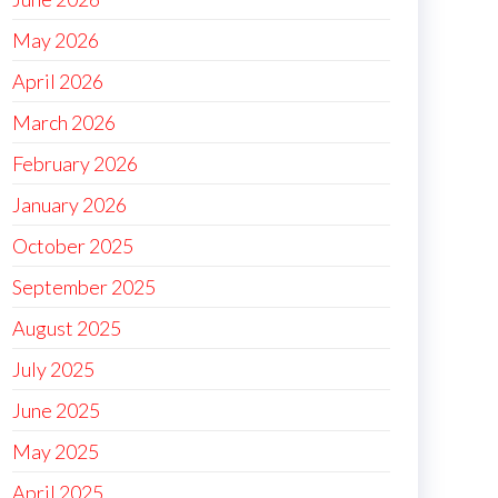
May 2026
April 2026
March 2026
February 2026
January 2026
October 2025
September 2025
August 2025
July 2025
June 2025
May 2025
April 2025