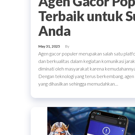
Agen Gacor Popu
Terbaik untuk S
Anda
May 31, 2025
By
Agen gacor populer merupakan salah satu platfo
dan berkualitas dalam kegiatan komunikasi jara
diminati oleh masyarakat karena kemudahannya
Dengan teknologi yang terus berkembang, agen 
yang dihasilkan sehingga memudahkan…