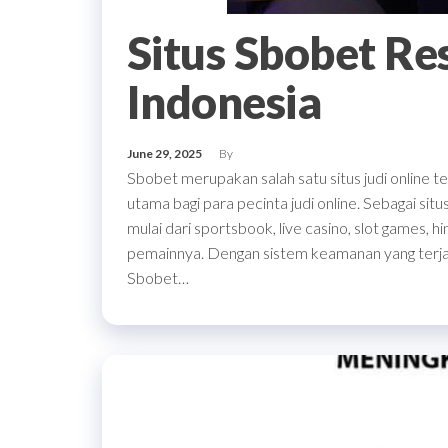
Situs Sbobet Re
Indonesia
June 29, 2025
By
Sbobet merupakan salah satu situs judi online te
utama bagi para pecinta judi online. Sebagai si
mulai dari sportsbook, live casino, slot games,
pemainnya. Dengan sistem keamanan yang terjam
Sbobet…