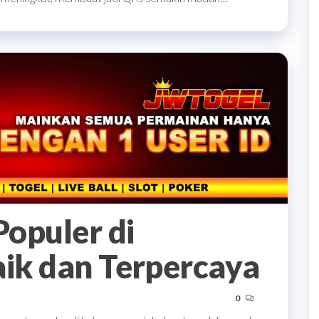
opuler di
aik dan Terpercaya
0