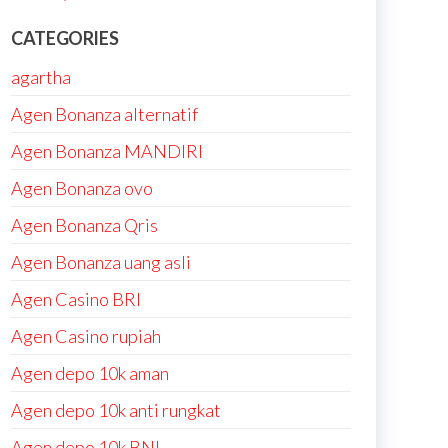
CATEGORIES
agartha
Agen Bonanza alternatif
Agen Bonanza MANDIRI
Agen Bonanza ovo
Agen Bonanza Qris
Agen Bonanza uang asli
Agen Casino BRI
Agen Casino rupiah
Agen depo 10k aman
Agen depo 10k anti rungkat
Agen depo 10k BNI