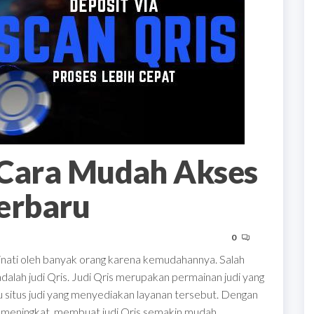
: Cara Mudah Akses
Terbaru
0
diminati oleh banyak orang karena kemudahannya. Salah
adalah judi Qris. Judi Qris merupakan permainan judi yang
tau situs judi yang menyediakan layanan tersebut. Dengan
meningkat, membuat judi Qris semakin mudah…