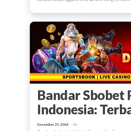
Bandar Sbobet P
Indonesia: Terb
December 25, 2024
By