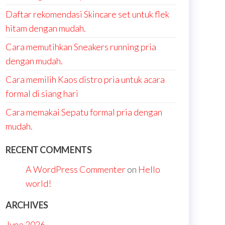
Daftar rekomendasi Skincare set untuk flek
hitam dengan mudah.
Cara memutihkan Sneakers running pria
dengan mudah.
Cara memilih Kaos distro pria untuk acara
formal di siang hari
Cara memakai Sepatu formal pria dengan
mudah.
RECENT COMMENTS
A WordPress Commenter
on
Hello
world!
ARCHIVES
June 2026