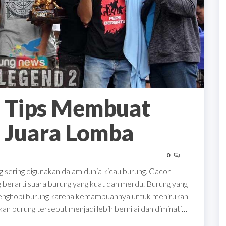
: Tips Membuat
 Juara Lomba
0
g sering digunakan dalam dunia kicau burung. Gacor
g berarti suara burung yang kuat dan merdu. Burung yang
 penghobi burung karena kemampuannya untuk menirukan
kan burung tersebut menjadi lebih bernilai dan diminati…