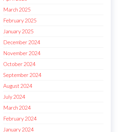
March 2025
February 2025
January 2025
December 2024
November 2024
October 2024
September 2024
August 2024
July 2024
March 2024
February 2024
January 2024