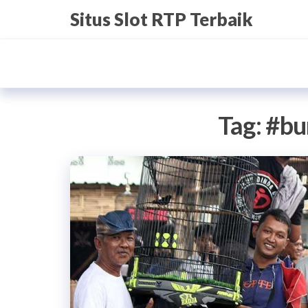
Skip
Situs Slot RTP Terbaik
to
the
content
Tag:
#bu