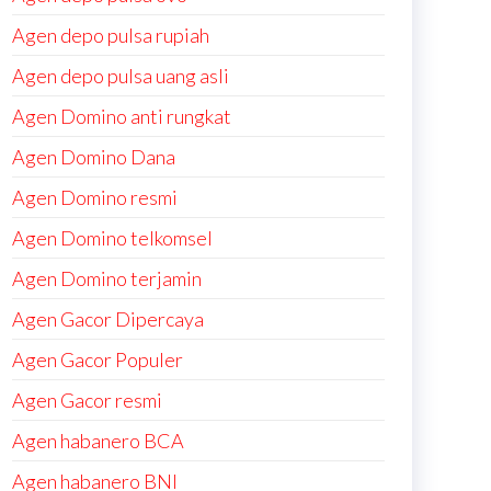
Agen depo pulsa rupiah
Agen depo pulsa uang asli
Agen Domino anti rungkat
Agen Domino Dana
Agen Domino resmi
Agen Domino telkomsel
Agen Domino terjamin
Agen Gacor Dipercaya
Agen Gacor Populer
Agen Gacor resmi
Agen habanero BCA
Agen habanero BNI