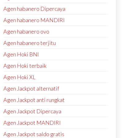
Agen habanero Dipercaya
Agen habanero MANDIRI
Agen habanero ovo
Agen habanero terjitu
Agen Hoki BNI
Agen Hoki terbaik
Agen Hoki XL
Agen Jackpot alternatif
Agen Jackpot anti rungkat
Agen Jackpot Dipercaya
Agen Jackpot MANDIRI
Agen Jackpot saldo gratis