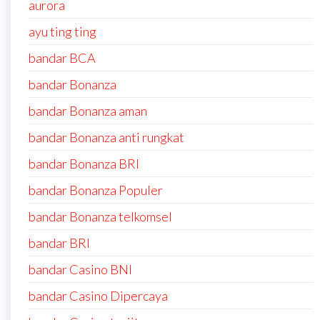
aurora
ayu ting ting
bandar BCA
bandar Bonanza
bandar Bonanza aman
bandar Bonanza anti rungkat
bandar Bonanza BRI
bandar Bonanza Populer
bandar Bonanza telkomsel
bandar BRI
bandar Casino BNI
bandar Casino Dipercaya