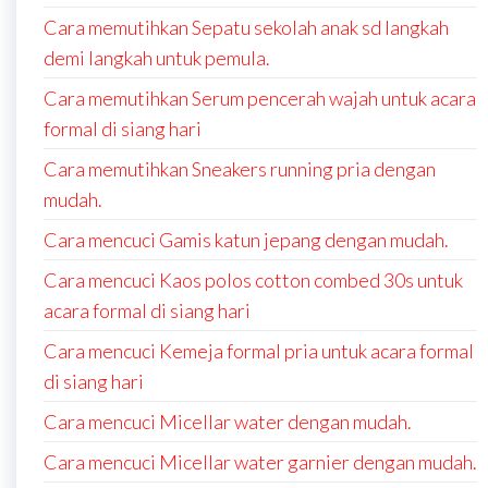
Cara memutihkan Sepatu sekolah anak sd langkah
demi langkah untuk pemula.
Cara memutihkan Serum pencerah wajah untuk acara
formal di siang hari
Cara memutihkan Sneakers running pria dengan
mudah.
Cara mencuci Gamis katun jepang dengan mudah.
Cara mencuci Kaos polos cotton combed 30s untuk
acara formal di siang hari
Cara mencuci Kemeja formal pria untuk acara formal
di siang hari
Cara mencuci Micellar water dengan mudah.
Cara mencuci Micellar water garnier dengan mudah.