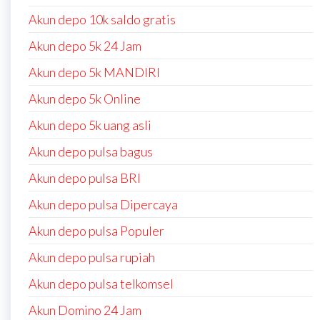
Akun depo 10k saldo gratis
Akun depo 5k 24 Jam
Akun depo 5k MANDIRI
Akun depo 5k Online
Akun depo 5k uang asli
Akun depo pulsa bagus
Akun depo pulsa BRI
Akun depo pulsa Dipercaya
Akun depo pulsa Populer
Akun depo pulsa rupiah
Akun depo pulsa telkomsel
Akun Domino 24 Jam