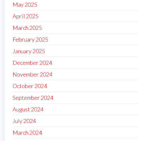
May 2025
April 2025
March 2025
February 2025
January 2025
December 2024
November 2024
October 2024
September 2024
August 2024
July 2024
March 2024