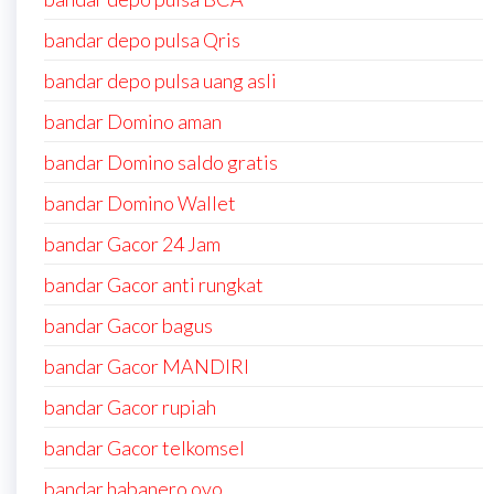
bandar depo pulsa Qris
bandar depo pulsa uang asli
bandar Domino aman
bandar Domino saldo gratis
bandar Domino Wallet
bandar Gacor 24 Jam
bandar Gacor anti rungkat
bandar Gacor bagus
bandar Gacor MANDIRI
bandar Gacor rupiah
bandar Gacor telkomsel
bandar habanero ovo