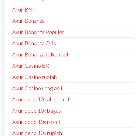
Akun BNI
Akun Bonanza
Akun Bonanza Populer
Akun Bonanza Qris
Akun Bonanza telkomsel
Akun Casino BRI
Akun Casino rupiah
Akun Casino uang asli
Akun depo 10k alternatif
Akun depo 10k bagus
Akun depo 10k resmi
Akun depo 10k rupiah