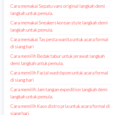
Cara memakai Sepatu vans original langkah demi
langkah untuk pemula.
Cara memakai Sneakers korean style langkah demi
langkah untuk pemula.
Cara memakai Tas pesta wanita untuk acara formal
di siang hari
Cara memilih Bedak tabur untuk jerawat langkah
demi langkah untuk pemula.
Cara memilih Facial wash bpom untuk acara formal
di siang hari
Cara memilih Jam tangan expedition langkah demi
langkah untuk pemula.
Cara memilih Kaos distro pria untuk acara formal di
siang hari