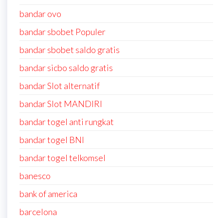
bandar ovo
bandar sbobet Populer
bandar sbobet saldo gratis
bandar sicbo saldo gratis
bandar Slot alternatif
bandar Slot MANDIRI
bandar togel anti rungkat
bandar togel BNI
bandar togel telkomsel
banesco
bank of america
barcelona