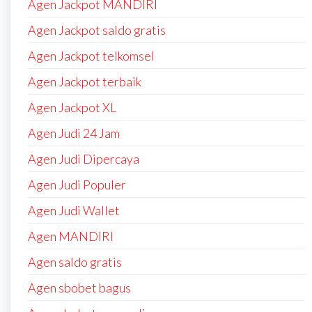
Agen Jackpot MANDIRI
Agen Jackpot saldo gratis
Agen Jackpot telkomsel
Agen Jackpot terbaik
Agen Jackpot XL
Agen Judi 24 Jam
Agen Judi Dipercaya
Agen Judi Populer
Agen Judi Wallet
Agen MANDIRI
Agen saldo gratis
Agen sbobet bagus