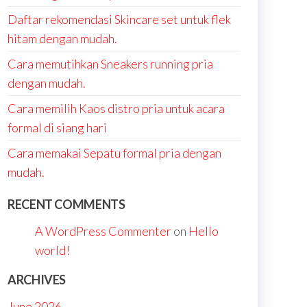
Daftar rekomendasi Skincare set untuk flek
hitam dengan mudah.
Cara memutihkan Sneakers running pria
dengan mudah.
Cara memilih Kaos distro pria untuk acara
formal di siang hari
Cara memakai Sepatu formal pria dengan
mudah.
RECENT COMMENTS
A WordPress Commenter
on
Hello
world!
ARCHIVES
June 2026