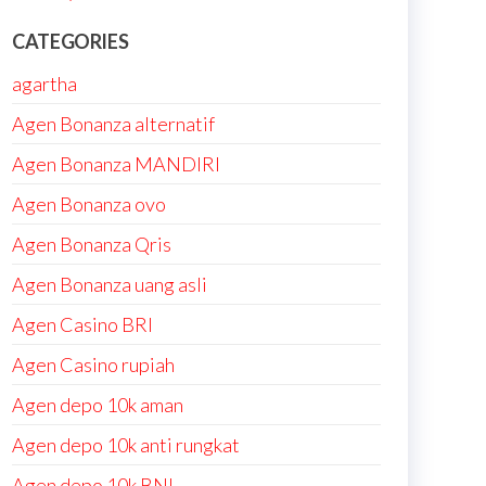
CATEGORIES
agartha
Agen Bonanza alternatif
Agen Bonanza MANDIRI
Agen Bonanza ovo
Agen Bonanza Qris
Agen Bonanza uang asli
Agen Casino BRI
Agen Casino rupiah
Agen depo 10k aman
Agen depo 10k anti rungkat
Agen depo 10k BNI