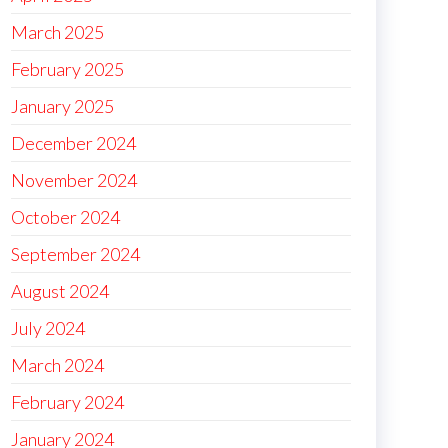
March 2025
February 2025
January 2025
December 2024
November 2024
October 2024
September 2024
August 2024
July 2024
March 2024
February 2024
January 2024