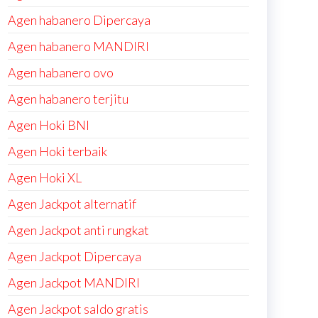
Agen habanero Dipercaya
Agen habanero MANDIRI
Agen habanero ovo
Agen habanero terjitu
Agen Hoki BNI
Agen Hoki terbaik
Agen Hoki XL
Agen Jackpot alternatif
Agen Jackpot anti rungkat
Agen Jackpot Dipercaya
Agen Jackpot MANDIRI
Agen Jackpot saldo gratis