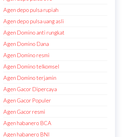
Agen depo pulsa rupiah
Agen depo pulsa uang asli
Agen Domino anti rungkat
Agen Domino Dana
Agen Domino resmi
Agen Domino telkomsel
Agen Domino terjamin
Agen Gacor Dipercaya
Agen Gacor Populer
Agen Gacor resmi
Agen habanero BCA
Agen habanero BNI