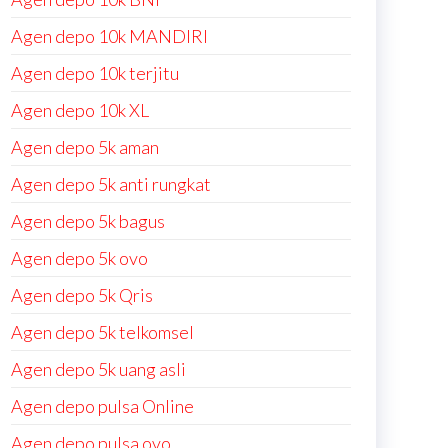
Agen depo 10k MANDIRI
Agen depo 10k terjitu
Agen depo 10k XL
Agen depo 5k aman
Agen depo 5k anti rungkat
Agen depo 5k bagus
Agen depo 5k ovo
Agen depo 5k Qris
Agen depo 5k telkomsel
Agen depo 5k uang asli
Agen depo pulsa Online
Agen depo pulsa ovo