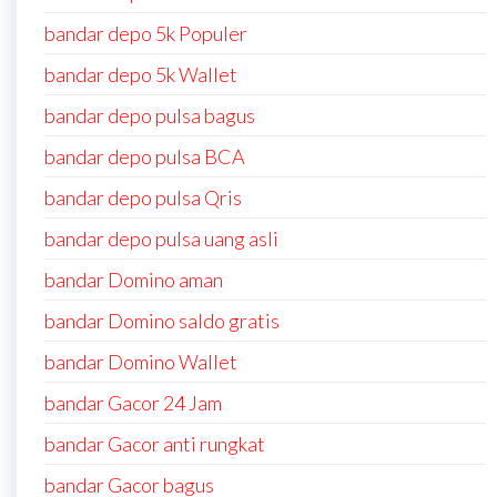
bandar depo 5k Populer
bandar depo 5k Wallet
bandar depo pulsa bagus
bandar depo pulsa BCA
bandar depo pulsa Qris
bandar depo pulsa uang asli
bandar Domino aman
bandar Domino saldo gratis
bandar Domino Wallet
bandar Gacor 24 Jam
bandar Gacor anti rungkat
bandar Gacor bagus