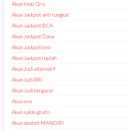
Akun Hoki Qris
Akun Jackpot anti rungkat
Akun Jackpot BCA
Akun Jackpot Dana
Akun Jackpot ovo
Akun Jackpot rupiah
Akun Judi alternatif
Akun Judi BRI
Akun Judi tergacor
Akun ovo
Akun saldo gratis
Akun sbobet MANDIRI