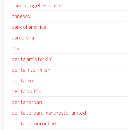
bandar togel telkomsel
banesco
bank of america
barcelona
bcv
berita artis terkini
berita inter milan
berita mu
berita politik
berita terbaru
berita terbaru manchester united
berita terkini online