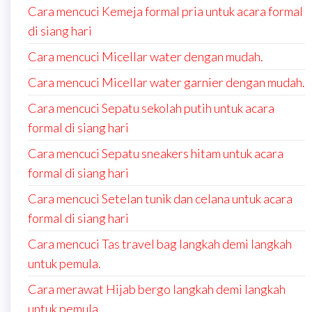
Cara mencuci Kemeja formal pria untuk acara formal
di siang hari
Cara mencuci Micellar water dengan mudah.
Cara mencuci Micellar water garnier dengan mudah.
Cara mencuci Sepatu sekolah putih untuk acara
formal di siang hari
Cara mencuci Sepatu sneakers hitam untuk acara
formal di siang hari
Cara mencuci Setelan tunik dan celana untuk acara
formal di siang hari
Cara mencuci Tas travel bag langkah demi langkah
untuk pemula.
Cara merawat Hijab bergo langkah demi langkah
untuk pemula.