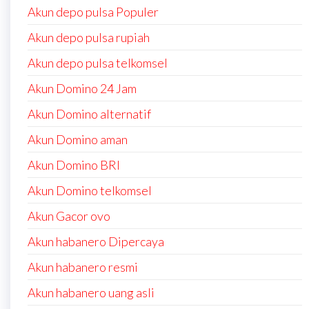
Akun depo pulsa Populer
Akun depo pulsa rupiah
Akun depo pulsa telkomsel
Akun Domino 24 Jam
Akun Domino alternatif
Akun Domino aman
Akun Domino BRI
Akun Domino telkomsel
Akun Gacor ovo
Akun habanero Dipercaya
Akun habanero resmi
Akun habanero uang asli