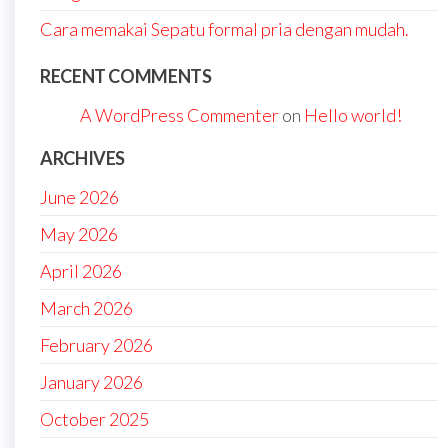
Cara memakai Sepatu formal pria dengan mudah.
RECENT COMMENTS
A WordPress Commenter
on
Hello world!
ARCHIVES
June 2026
May 2026
April 2026
March 2026
February 2026
January 2026
October 2025