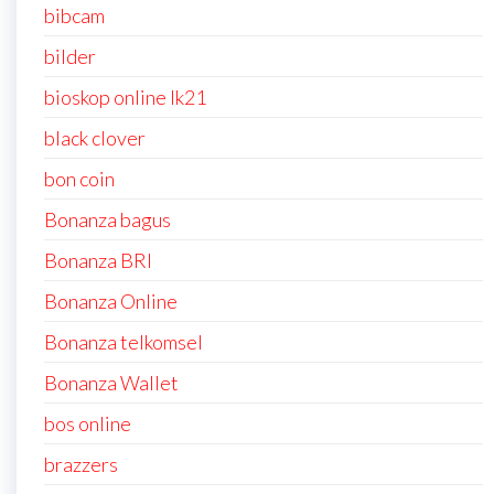
bibcam
bilder
bioskop online lk21
black clover
bon coin
Bonanza bagus
Bonanza BRI
Bonanza Online
Bonanza telkomsel
Bonanza Wallet
bos online
brazzers