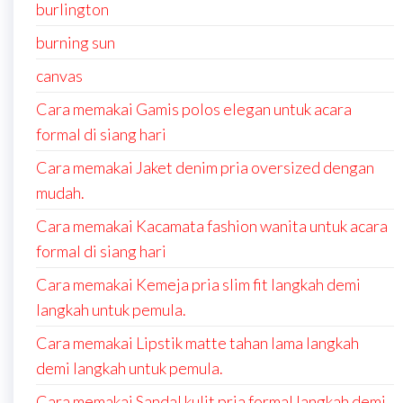
burlington
burning sun
canvas
Cara memakai Gamis polos elegan untuk acara
formal di siang hari
Cara memakai Jaket denim pria oversized dengan
mudah.
Cara memakai Kacamata fashion wanita untuk acara
formal di siang hari
Cara memakai Kemeja pria slim fit langkah demi
langkah untuk pemula.
Cara memakai Lipstik matte tahan lama langkah
demi langkah untuk pemula.
Cara memakai Sandal kulit pria formal langkah demi