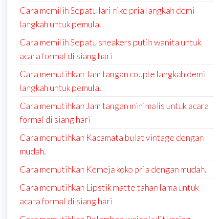
Cara memilih Sepatu lari nike pria langkah demi
langkah untuk pemula.
Cara memilih Sepatu sneakers putih wanita untuk
acara formal di siang hari
Cara memutihkan Jam tangan couple langkah demi
langkah untuk pemula.
Cara memutihkan Jam tangan minimalis untuk acara
formal di siang hari
Cara memutihkan Kacamata bulat vintage dengan
mudah.
Cara memutihkan Kemeja koko pria dengan mudah.
Cara memutihkan Lipstik matte tahan lama untuk
acara formal di siang hari