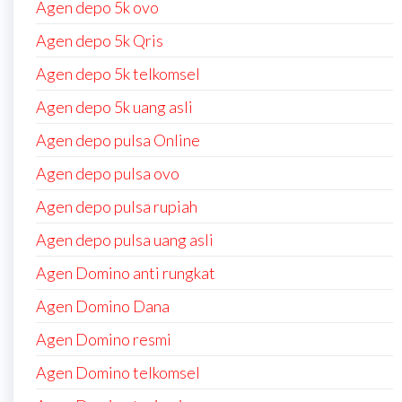
Agen depo 5k ovo
Agen depo 5k Qris
Agen depo 5k telkomsel
Agen depo 5k uang asli
Agen depo pulsa Online
Agen depo pulsa ovo
Agen depo pulsa rupiah
Agen depo pulsa uang asli
Agen Domino anti rungkat
Agen Domino Dana
Agen Domino resmi
Agen Domino telkomsel