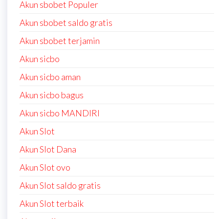
Akun sbobet Populer
Akun sbobet saldo gratis
Akun sbobet terjamin
Akun sicbo
Akun sicbo aman
Akun sicbo bagus
Akun sicbo MANDIRI
Akun Slot
Akun Slot Dana
Akun Slot ovo
Akun Slot saldo gratis
Akun Slot terbaik