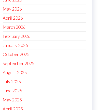
May 2026
April 2026
March 2026
February 2026
January 2026
October 2025
September 2025
August 2025
July 2025
June 2025
May 2025
April 2025