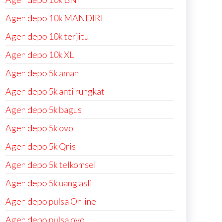
Agen depo 10k MANDIRI
Agen depo 10k terjitu
Agen depo 10k XL
Agen depo 5k aman
Agen depo 5k anti rungkat
Agen depo 5k bagus
Agen depo 5k ovo
Agen depo 5k Qris
Agen depo 5k telkomsel
Agen depo 5k uang asli
Agen depo pulsa Online
Agen depo pulsa ovo