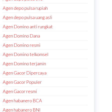
Agen depo pulsa rupiah
Agen depo pulsa uang asli
Agen Domino anti rungkat
Agen Domino Dana
Agen Domino resmi
Agen Domino telkomsel
Agen Domino terjamin
Agen Gacor Dipercaya
Agen Gacor Populer
Agen Gacor resmi
Agen habanero BCA
Agen habanero BNI