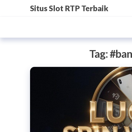
Skip
Situs Slot RTP Terbaik
to
the
content
Tag:
#ban