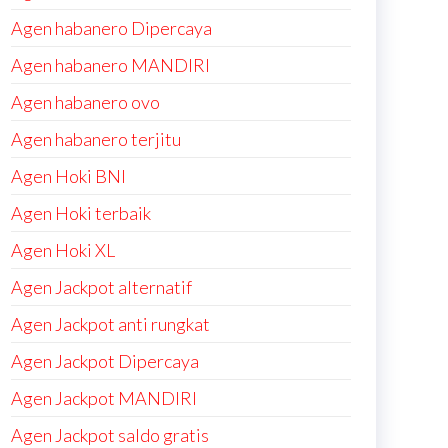
Agen habanero Dipercaya
Agen habanero MANDIRI
Agen habanero ovo
Agen habanero terjitu
Agen Hoki BNI
Agen Hoki terbaik
Agen Hoki XL
Agen Jackpot alternatif
Agen Jackpot anti rungkat
Agen Jackpot Dipercaya
Agen Jackpot MANDIRI
Agen Jackpot saldo gratis