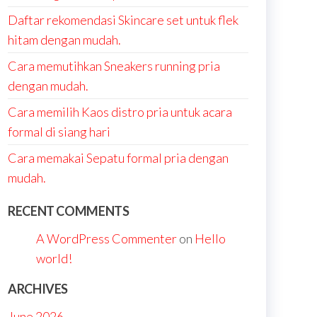
Daftar rekomendasi Skincare set untuk flek
hitam dengan mudah.
Cara memutihkan Sneakers running pria
dengan mudah.
Cara memilih Kaos distro pria untuk acara
formal di siang hari
Cara memakai Sepatu formal pria dengan
mudah.
RECENT COMMENTS
A WordPress Commenter
on
Hello
world!
ARCHIVES
June 2026