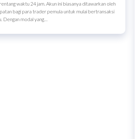
rentang waktu 24 jam. Akun ini biasanya ditawarkan oleh
tan bagi para trader pemula untuk mulai bertransaksi
au. Dengan modal yang…