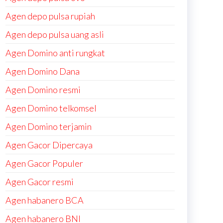
Agen depo pulsa rupiah
Agen depo pulsa uang asli
Agen Domino anti rungkat
Agen Domino Dana
Agen Domino resmi
Agen Domino telkomsel
Agen Domino terjamin
Agen Gacor Dipercaya
Agen Gacor Populer
Agen Gacor resmi
Agen habanero BCA
Agen habanero BNI