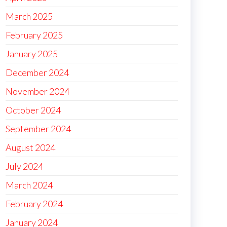
March 2025
February 2025
January 2025
December 2024
November 2024
October 2024
September 2024
August 2024
July 2024
March 2024
February 2024
January 2024