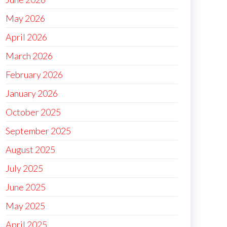
May 2026
April 2026
March 2026
February 2026
January 2026
October 2025
September 2025
August 2025
July 2025
June 2025
May 2025
April 2025