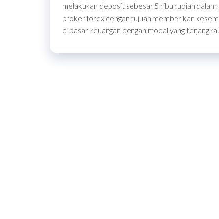
melakukan deposit sebesar 5 ribu rupiah dalam 
broker forex dengan tujuan memberikan kesempa
di pasar keuangan dengan modal yang terjangk