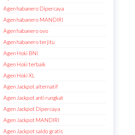
Agen habanero Dipercaya
Agen habanero MANDIRI
Agen habanero ovo
Agen habanero terjitu
Agen Hoki BNI
Agen Hoki terbaik
Agen Hoki XL
Agen Jackpot alternatif
Agen Jackpot anti rungkat
Agen Jackpot Dipercaya
Agen Jackpot MANDIRI
Agen Jackpot saldo gratis