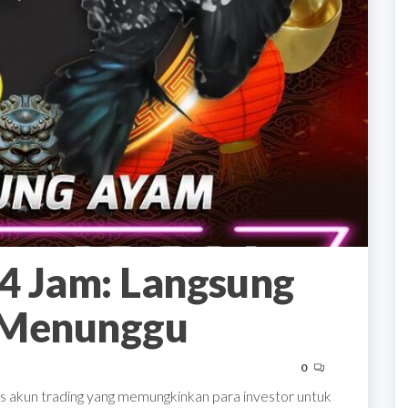
4 Jam: Langsung
 Menunggu
0
s akun trading yang memungkinkan para investor untuk