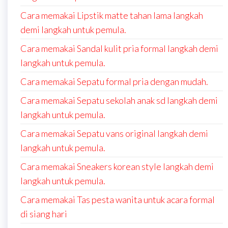
Cara memakai Lipstik matte tahan lama langkah
demi langkah untuk pemula.
Cara memakai Sandal kulit pria formal langkah demi
langkah untuk pemula.
Cara memakai Sepatu formal pria dengan mudah.
Cara memakai Sepatu sekolah anak sd langkah demi
langkah untuk pemula.
Cara memakai Sepatu vans original langkah demi
langkah untuk pemula.
Cara memakai Sneakers korean style langkah demi
langkah untuk pemula.
Cara memakai Tas pesta wanita untuk acara formal
di siang hari