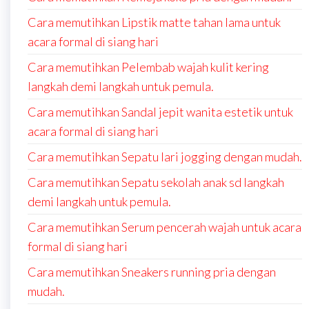
Cara memutihkan Lipstik matte tahan lama untuk
acara formal di siang hari
Cara memutihkan Pelembab wajah kulit kering
langkah demi langkah untuk pemula.
Cara memutihkan Sandal jepit wanita estetik untuk
acara formal di siang hari
Cara memutihkan Sepatu lari jogging dengan mudah.
Cara memutihkan Sepatu sekolah anak sd langkah
demi langkah untuk pemula.
Cara memutihkan Serum pencerah wajah untuk acara
formal di siang hari
Cara memutihkan Sneakers running pria dengan
mudah.