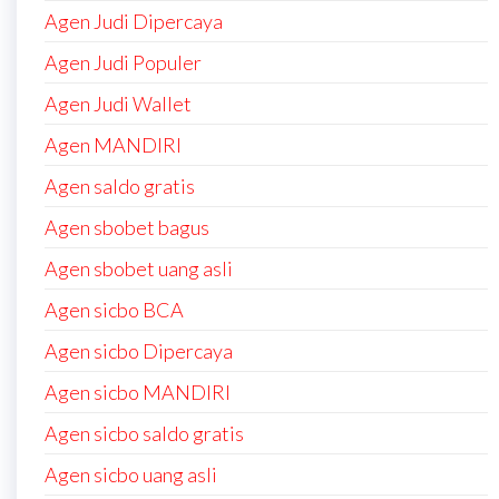
Agen Judi Dipercaya
Agen Judi Populer
Agen Judi Wallet
Agen MANDIRI
Agen saldo gratis
Agen sbobet bagus
Agen sbobet uang asli
Agen sicbo BCA
Agen sicbo Dipercaya
Agen sicbo MANDIRI
Agen sicbo saldo gratis
Agen sicbo uang asli