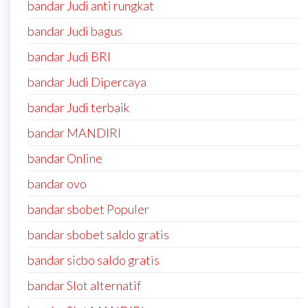
bandar Judi anti rungkat
bandar Judi bagus
bandar Judi BRI
bandar Judi Dipercaya
bandar Judi terbaik
bandar MANDIRI
bandar Online
bandar ovo
bandar sbobet Populer
bandar sbobet saldo gratis
bandar sicbo saldo gratis
bandar Slot alternatif