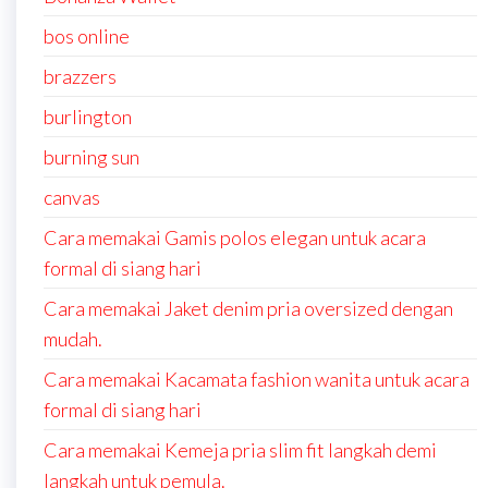
bos online
brazzers
burlington
burning sun
canvas
Cara memakai Gamis polos elegan untuk acara
formal di siang hari
Cara memakai Jaket denim pria oversized dengan
mudah.
Cara memakai Kacamata fashion wanita untuk acara
formal di siang hari
Cara memakai Kemeja pria slim fit langkah demi
langkah untuk pemula.