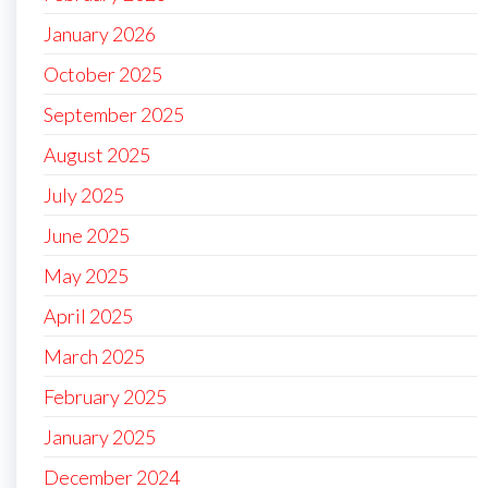
January 2026
October 2025
September 2025
August 2025
July 2025
June 2025
May 2025
April 2025
March 2025
February 2025
January 2025
December 2024