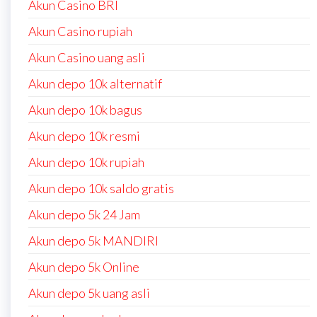
Akun Casino BRI
Akun Casino rupiah
Akun Casino uang asli
Akun depo 10k alternatif
Akun depo 10k bagus
Akun depo 10k resmi
Akun depo 10k rupiah
Akun depo 10k saldo gratis
Akun depo 5k 24 Jam
Akun depo 5k MANDIRI
Akun depo 5k Online
Akun depo 5k uang asli