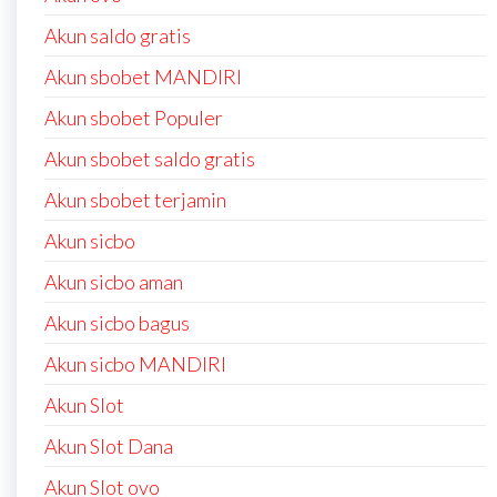
Akun saldo gratis
Akun sbobet MANDIRI
Akun sbobet Populer
Akun sbobet saldo gratis
Akun sbobet terjamin
Akun sicbo
Akun sicbo aman
Akun sicbo bagus
Akun sicbo MANDIRI
Akun Slot
Akun Slot Dana
Akun Slot ovo