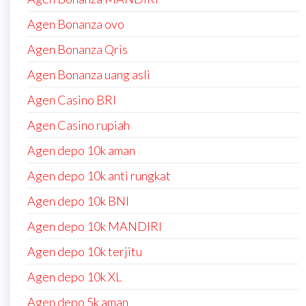
Agen Bonanza ovo
Agen Bonanza Qris
Agen Bonanza uang asli
Agen Casino BRI
Agen Casino rupiah
Agen depo 10k aman
Agen depo 10k anti rungkat
Agen depo 10k BNI
Agen depo 10k MANDIRI
Agen depo 10k terjitu
Agen depo 10k XL
Agen depo 5k aman