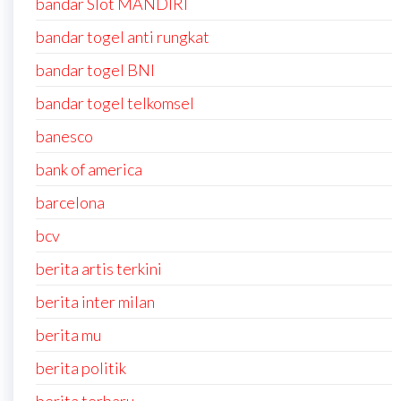
bandar Slot MANDIRI
bandar togel anti rungkat
bandar togel BNI
bandar togel telkomsel
banesco
bank of america
barcelona
bcv
berita artis terkini
berita inter milan
berita mu
berita politik