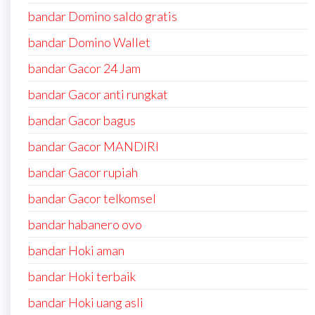
bandar Domino saldo gratis
bandar Domino Wallet
bandar Gacor 24 Jam
bandar Gacor anti rungkat
bandar Gacor bagus
bandar Gacor MANDIRI
bandar Gacor rupiah
bandar Gacor telkomsel
bandar habanero ovo
bandar Hoki aman
bandar Hoki terbaik
bandar Hoki uang asli