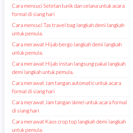
Cara mencuci Setelan tunik dan celana untuk acara
formal di siang hari
Cara mencuci Tas travel bag langkah demi langkah
untuk pemula.
Cara merawat Hijab bergo langkah demi langkah
untuk pemula.
Cara merawat Hijab instan langsung pakai langkah
demi langkah untuk pemula.
Cara merawat Jam tangan automatic untuk acara
formal di siang hari
Cara merawat Jam tangan skmei untuk acara formal
di siang hari
Cara merawat Kaos crop top langkah demi langkah
untuk pemula.