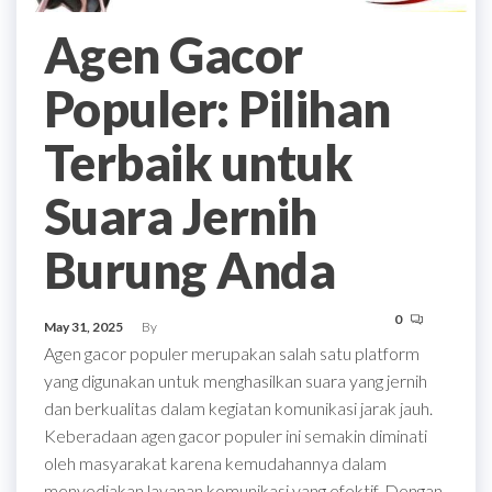
Agen Gacor
Populer: Pilihan
Terbaik untuk
Suara Jernih
Burung Anda
0
May 31, 2025
By
Agen gacor populer merupakan salah satu platform
yang digunakan untuk menghasilkan suara yang jernih
dan berkualitas dalam kegiatan komunikasi jarak jauh.
Keberadaan agen gacor populer ini semakin diminati
oleh masyarakat karena kemudahannya dalam
menyediakan layanan komunikasi yang efektif. Dengan