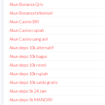
Akun Bonanza Qris
Akun Bonanza telkomsel
Akun Casino BRI
Akun Casino rupiah
Akun Casino uang asli
Akun depo 10k alternatif
Akun depo 10k bagus
Akun depo 10k resmi
Akun depo 10k rupiah
Akun depo 10k saldo gratis
Akun depo 5k 24 Jam
Akun depo 5k MANDIRI