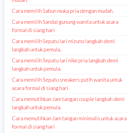
Cara memilih Sabun muka pria dengan mudah.
Cara memilih Sandal gunung wanita untuk acara
formal di siang hari
Cara memilih Sepatu lari mizuno langkah demi
langkah untuk pemula.
Cara memilih Sepatu lari nike pria langkah demi
langkah untuk pemula.
Cara memilih Sepatu sneakers putih wanita untuk
acara formal di siang hari
Cara memutihkan Jam tangan couple langkah demi
langkah untuk pemula.
Cara memutihkan Jam tangan minimalis untuk acara
formal di siang hari