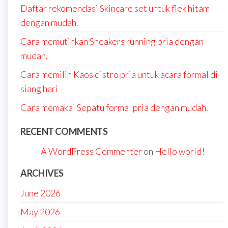
Daftar rekomendasi Skincare set untuk flek hitam
dengan mudah.
Cara memutihkan Sneakers running pria dengan
mudah.
Cara memilih Kaos distro pria untuk acara formal di
siang hari
Cara memakai Sepatu formal pria dengan mudah.
RECENT COMMENTS
A WordPress Commenter
on
Hello world!
ARCHIVES
June 2026
May 2026