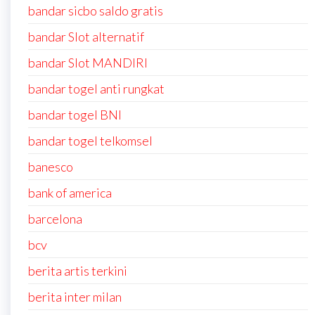
bandar sicbo saldo gratis
bandar Slot alternatif
bandar Slot MANDIRI
bandar togel anti rungkat
bandar togel BNI
bandar togel telkomsel
banesco
bank of america
barcelona
bcv
berita artis terkini
berita inter milan