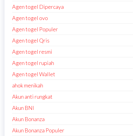
Agen togel Dipercaya
Agen togel ovo
Agen togel Populer
Agen togel Qris
Agen togel resmi
Agen togel rupiah
Agen togel Wallet
ahok menikah
Akun anti rungkat
Akun BNI
Akun Bonanza
Akun Bonanza Populer