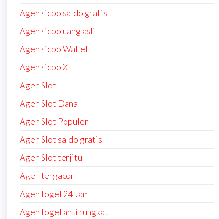
Agen sicbo saldo gratis
Agen sicbo uang asli
Agen sicbo Wallet
Agen sicbo XL
Agen Slot
Agen Slot Dana
Agen Slot Populer
Agen Slot saldo gratis
Agen Slot terjitu
Agen tergacor
Agen togel 24 Jam
Agen togel anti rungkat