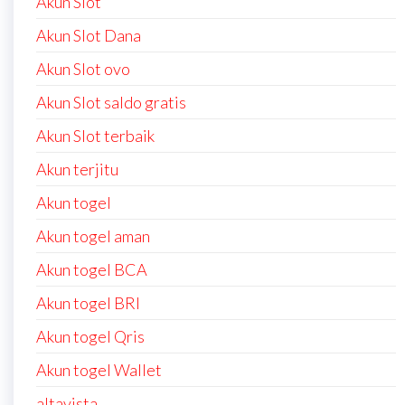
Akun Slot
Akun Slot Dana
Akun Slot ovo
Akun Slot saldo gratis
Akun Slot terbaik
Akun terjitu
Akun togel
Akun togel aman
Akun togel BCA
Akun togel BRI
Akun togel Qris
Akun togel Wallet
altavista