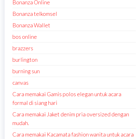
Bonanza Online
Bonanza telkomsel
Bonanza Wallet
bos online
brazzers
burlington
burning sun
canvas
Cara memakai Gamis polos elegan untuk acara
formal di siang hari
Cara memakai Jaket denim pria oversized dengan
mudah.
Cara memakai Kacamata fashion wanita untuk acara