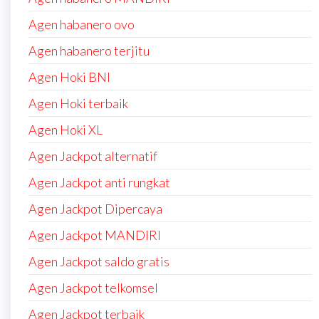
Agen habanero ovo
Agen habanero terjitu
Agen Hoki BNI
Agen Hoki terbaik
Agen Hoki XL
Agen Jackpot alternatif
Agen Jackpot anti rungkat
Agen Jackpot Dipercaya
Agen Jackpot MANDIRI
Agen Jackpot saldo gratis
Agen Jackpot telkomsel
Agen Jackpot terbaik