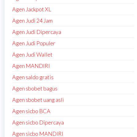
Agen Jackpot XL
Agen Judi 24 Jam
Agen Judi Dipercaya
Agen Judi Populer
Agen Judi Wallet
Agen MANDIRI
Agen saldo gratis
Agen sbobet bagus
Agen sbobet uang asli
Agen sicbo BCA
Agen sicbo Dipercaya
Agen sicbo MANDIRI