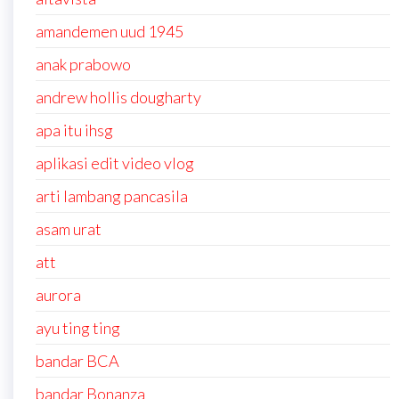
amandemen uud 1945
anak prabowo
andrew hollis dougharty
apa itu ihsg
aplikasi edit video vlog
arti lambang pancasila
asam urat
att
aurora
ayu ting ting
bandar BCA
bandar Bonanza