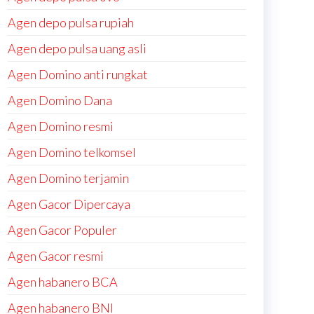
Agen depo pulsa rupiah
Agen depo pulsa uang asli
Agen Domino anti rungkat
Agen Domino Dana
Agen Domino resmi
Agen Domino telkomsel
Agen Domino terjamin
Agen Gacor Dipercaya
Agen Gacor Populer
Agen Gacor resmi
Agen habanero BCA
Agen habanero BNI