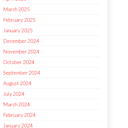
March 2025
February 2025
January 2025
December 2024
November 2024
October 2024
September 2024
August 2024
July 2024
March 2024
February 2024
January 2024