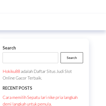
Search
Search
Hokiku88
adalah Daftar Situs Judi Slot
Online Gacor Terbaik.
RECENT POSTS
Cara memilih Sepatu lari nike pria langkah
demi langkah untuk pemula.