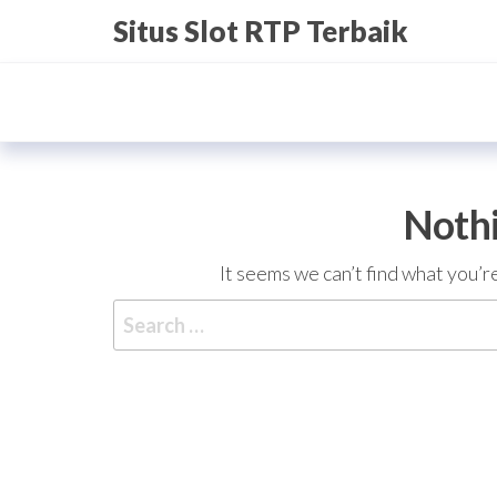
Skip
Situs Slot RTP Terbaik
to
the
content
Noth
It seems we can’t find what you’r