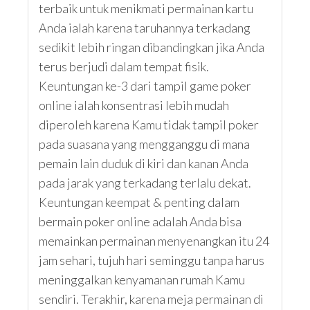
terbaik untuk menikmati permainan kartu
Anda ialah karena taruhannya terkadang
sedikit lebih ringan dibandingkan jika Anda
terus berjudi dalam tempat fisik.
Keuntungan ke-3 dari tampil game poker
online ialah konsentrasi lebih mudah
diperoleh karena Kamu tidak tampil poker
pada suasana yang mengganggu di mana
pemain lain duduk di kiri dan kanan Anda
pada jarak yang terkadang terlalu dekat.
Keuntungan keempat & penting dalam
bermain poker online adalah Anda bisa
memainkan permainan menyenangkan itu 24
jam sehari, tujuh hari seminggu tanpa harus
meninggalkan kenyamanan rumah Kamu
sendiri. Terakhir, karena meja permainan di