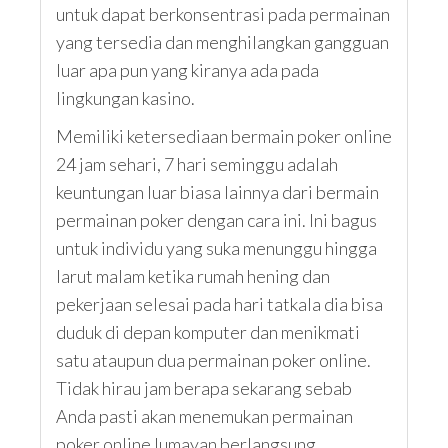
untuk dapat berkonsentrasi pada permainan
yang tersedia dan menghilangkan gangguan
luar apa pun yang kiranya ada pada
lingkungan kasino.
Memiliki ketersediaan bermain poker online
24 jam sehari, 7 hari seminggu adalah
keuntungan luar biasa lainnya dari bermain
permainan poker dengan cara ini. Ini bagus
untuk individu yang suka menunggu hingga
larut malam ketika rumah hening dan
pekerjaan selesai pada hari tatkala dia bisa
duduk di depan komputer dan menikmati
satu ataupun dua permainan poker online.
Tidak hirau jam berapa sekarang sebab
Anda pasti akan menemukan permainan
poker online lumayan berlangsung.