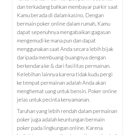
dan terkadang bahkan membayar parkir saat
Kamu berada di dalam kasino. Dengan
bermain poker online dalam rumah, Kamu
dapat sepenuhnya mengabaikan gagasan
mengemudi ke mana pun dan dapat
menggunakan saat Anda secara lebih bijak
daripada membuang-buangnya dengan
berkendara ke & dari fasilitas permainan.
Kelebihan lainnya karena tidak kudu pergi
ke tempat permainan adalah Anda akan
menghemat uang untuk bensin. Poker online
jelas untuk pecinta kenyamanan.
Taruhan yang lebih rendah dalam permainan
poker juga adalah keuntungan bermain
poker pada lingkungan online. Karena