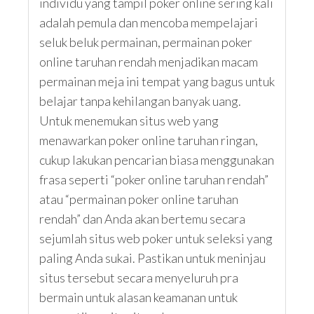
individu yang tampil poker online sering kali
adalah pemula dan mencoba mempelajari
seluk beluk permainan, permainan poker
online taruhan rendah menjadikan macam
permainan meja ini tempat yang bagus untuk
belajar tanpa kehilangan banyak uang.
Untuk menemukan situs web yang
menawarkan poker online taruhan ringan,
cukup lakukan pencarian biasa menggunakan
frasa seperti “poker online taruhan rendah”
atau “permainan poker online taruhan
rendah” dan Anda akan bertemu secara
sejumlah situs web poker untuk seleksi yang
paling Anda sukai. Pastikan untuk meninjau
situs tersebut secara menyeluruh pra
bermain untuk alasan keamanan untuk