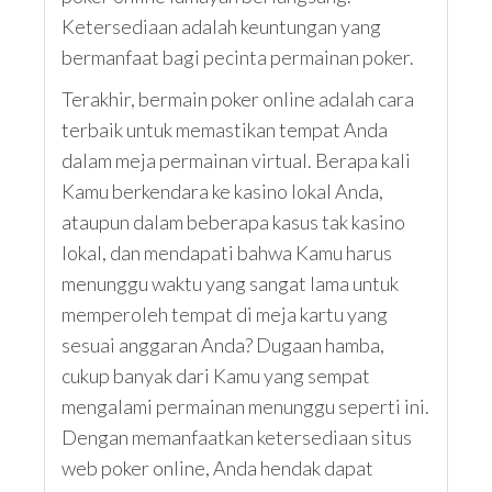
Ketersediaan adalah keuntungan yang
bermanfaat bagi pecinta permainan poker.
Terakhir, bermain poker online adalah cara
terbaik untuk memastikan tempat Anda
dalam meja permainan virtual. Berapa kali
Kamu berkendara ke kasino lokal Anda,
ataupun dalam beberapa kasus tak kasino
lokal, dan mendapati bahwa Kamu harus
menunggu waktu yang sangat lama untuk
memperoleh tempat di meja kartu yang
sesuai anggaran Anda? Dugaan hamba,
cukup banyak dari Kamu yang sempat
mengalami permainan menunggu seperti ini.
Dengan memanfaatkan ketersediaan situs
web poker online, Anda hendak dapat