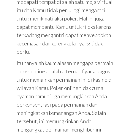
medapati tempat di salah satu meja virtual
itu dan Kamu tidak perlu lagi mengantri
untuk menikmati aksi poker. Hal ini juga
dapat membantu Kamu untuk rileks karena
terkadang mengantri dapat menyebabkan
kecemasan dan kejengkelan yang tidak
perlu.
Itu hanyalah kaum alasan mengapa bermain
poker online adalah alternatif yang bagus
untuk memainkan permainan ini di kasino di
wilayah Kamu. Poker online tidak cuma
nyaman namun juga memungkinkan Anda
berkonsentrasi pada permainan dan
meningkatkan kemenangan Anda. Selain
tersebut, ini memungkinkan Anda
mengangkat permainan menghibur ini