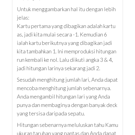
Untuk menggambarkan hal itu dengan lebih
jelas:
Kartu pertama yang dibagikan adalah kartu
as, jadi kita mulai secara -1. Kemudian 6
ialah kartu berikutnya yang dibagikan jadi
kita tambahkan 1. Ini memproduksi hitungan
run kembali ke nol. Lalu diikuti angka 3 & 4,
jadi hitungan larinya sekarang jadi 2.
Sesudah menghitung jumlah lari, Anda dapat
mencoba menghitung jumlah sebenarnya.
Anda mengambil hitungan lari yang Anda
punya dan membaginya dengan banyak deck
yang tersisa daripada sepatu.
Hitungan sebenarnya meluluskan tahu Kamu
ukuran taruhan yang pantas dan Anda dapat