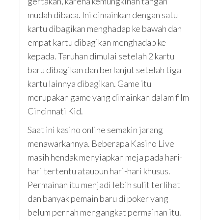
gertakan, karena kemungkinan tangan
mudah dibaca. Ini dimainkan dengan satu
kartu dibagikan menghadap ke bawah dan
empat kartu dibagikan menghadap ke
kepada. Taruhan dimulai setelah 2 kartu
baru dibagikan dan berlanjut setelah tiga
kartu lainnya dibagikan. Game itu
merupakan game yang dimainkan dalam film
Cincinnati Kid.
Saat ini kasino online semakin jarang
menawarkannya. Beberapa Kasino Live
masih hendak menyiapkan meja pada hari-
hari tertentu ataupun hari-hari khusus.
Permainan itu menjadi lebih sulit terlihat
dan banyak pemain baru di poker yang
belum pernah mengangkat permainan itu.