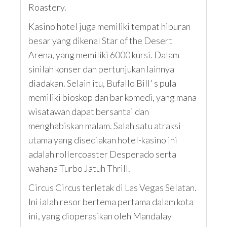
Roastery.
Kasino hotel juga memiliki tempat hiburan
besar yang dikenal Star of the Desert
Arena, yang memiliki 6000 kursi. Dalam
sinilah konser dan pertunjukan lainnya
diadakan. Selain itu, Bufallo Bill' s pula
memiliki bioskop dan bar komedi, yang mana
wisatawan dapat bersantai dan
menghabiskan malam. Salah satu atraksi
utama yang disediakan hotel-kasino ini
adalah rollercoaster Desperado serta
wahana Turbo Jatuh Thrill.
Circus Circus terletak di Las Vegas Selatan.
Ini ialah resor bertema pertama dalam kota
ini, yang dioperasikan oleh Mandalay