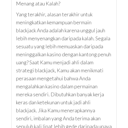
Menang atau Kalah?
Yang terakhir, alasan terakhir untuk
meningkatkan kemampuan bermain
blackjack Anda adalah karena unggul jauh
lebih menyenangkan daripada kalah. Segala
sesuatu yang lebih memuaskan daripada
meninggalkan kasino dengan kantong penuh
uang? Saat Kamu menjadi ahli dalam
strategi blackjack, Kamu akan menikmati
perasaan mengetahui bahwa Anda
mengalahkan kasino dalam permainan
mereka sendiri. Dibutuhkan banyak kerja
keras dan ketekunan untuk jadi ahli
blackjack. Jika Kamu menerapkannya
sendiri, imbalan yang Anda terima akan
sepuluh kali lipat lebih gede daripada upaya