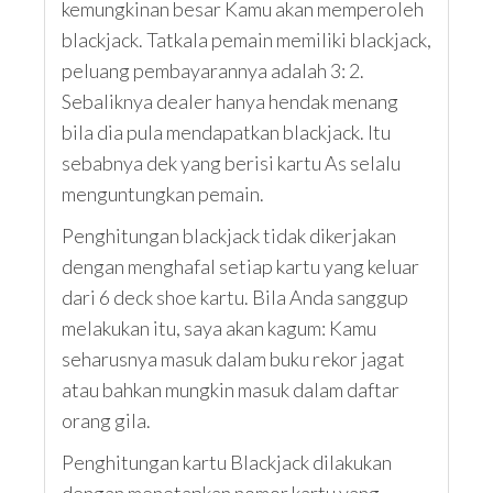
kemungkinan besar Kamu akan memperoleh
blackjack. Tatkala pemain memiliki blackjack,
peluang pembayarannya adalah 3: 2.
Sebaliknya dealer hanya hendak menang
bila dia pula mendapatkan blackjack. Itu
sebabnya dek yang berisi kartu As selalu
menguntungkan pemain.
Penghitungan blackjack tidak dikerjakan
dengan menghafal setiap kartu yang keluar
dari 6 deck shoe kartu. Bila Anda sanggup
melakukan itu, saya akan kagum: Kamu
seharusnya masuk dalam buku rekor jagat
atau bahkan mungkin masuk dalam daftar
orang gila.
Penghitungan kartu Blackjack dilakukan