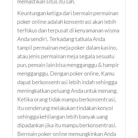
memastikan situs itu sah.
Keuntungan ketiga dari bermain permainan
poker online adalah konsentrasi akan lebih
terfokus dan terpusat di kenyamanan wisma
Anda sendiri. Terkadang tatkala Anda
tampil permainan meja poker dalam kasino,
atau jenis permainan meja segala sesuatu
pun, pemain lain bisa mengganggu & hampir
mengganggu. Dengan poker online, Kamu
dapat berkonsentrasi lebih indah sehingga
meningkatkan peluang Anda untuk menang.
Ketika orang tidak mampu berkonsentrasi,
itu cenderung melakukan tindakan konyol
sehingga kehilangan lebih banyak uang
dipadankan jika itu mampu berkonsentrasi.
Bermain poker online memungkinkan Anda